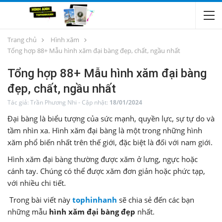
Trang chủ
Hình xăm
Tổng hợp 88+ Mẫu hình xăm đại bàng đẹp, chất, ngầu nhất
Tổng hợp 88+ Mẫu hình xăm đại bàng
đẹp, chất, ngầu nhất
Tác giả:
Trần Phương Nhi
-
Cập nhật:
18/01/2024
Đại bàng là biểu tượng của sức mạnh, quyền lực, sự tự do và
tầm nhìn xa. Hình xăm đại bàng là một trong những hình
xăm phổ biến nhất trên thế giới, đặc biệt là đối với nam giới.
Hình xăm đại bàng thường được xăm ở lưng, ngực hoặc
cánh tay. Chúng có thể được xăm đơn giản hoặc phức tạp,
với nhiều chi tiết.
Trong bài viết này
tophinhanh
sẽ chia sẻ đến các bạn
những mẫu
hình xăm đại bàng đẹp
nhất.