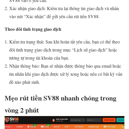
SV88 vào ô yêu cầu.
Xác nhận giao dịch: Kiểm tra lại thông tin giao dịch và nhấn
vào nút “Xác nhận” để gửi yêu cầu rút tiền SV88.
Theo dõi tình trạng giao dịch
Kiểm tra trạng thái: Sau khi hoàn tất yêu cầu, bạn có thể theo
dõi tình trạng giao dịch trong mục “Lịch sử giao dịch” hoặc
tương tự trong tài khoản của bạn.
Nhận thông báo: Bạn sẽ nhận được thông báo qua email hoặc
tin nhắn khi giao dịch được xử lý xong hoặc nếu có bất kỳ vấn
đề nào phát sinh.
Mẹo rút tiền SV88 nhanh chóng trong
vòng 2 phút