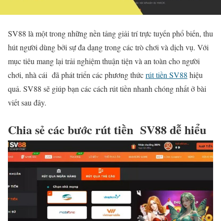
SV88 là một trong những nền tảng giải trí trực tuyến phổ biến, thu
hút người dùng bởi sự đa dạng trong các trò chơi và dịch vụ. Với
mục tiêu mang lại trải nghiệm thuận tiện và an toàn cho người
chơi, nhà cái đã phát triển các phương thức
rút tiền SV88
hiệu
quả. SV88 sẽ giúp bạn các cách rút tiền nhanh chóng nhất ở bài
viết sau đây.
Chia sẻ các bước rút tiền SV88 dễ hiểu