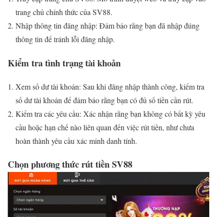
trang chủ chính thức của SV88.
Nhập thông tin đăng nhập: Đảm bảo rằng bạn đã nhập đúng
thông tin để tránh lỗi đăng nhập.
Kiểm tra tình trạng tài khoản
Xem số dư tài khoản: Sau khi đăng nhập thành công, kiểm tra
số dư tài khoản để đảm bảo rằng bạn có đủ số tiền cần rút.
Kiểm tra các yêu cầu: Xác nhận rằng bạn không có bất kỳ yêu
cầu hoặc hạn chế nào liên quan đến việc rút tiền, như chưa
hoàn thành yêu cầu xác minh danh tính.
Chọn phương thức rút tiền SV88