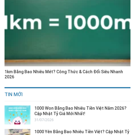
1km Bằng Bao Nhiêu Mét? Công Thức & Cách Đổi Siêu Nhanh
2026
TIN MỚI
1000 Won Bằng Bao Nhiêu Tiền Việt Năm 2026?
Cập Nhật Tỷ Giá Mới Nhất!
31/07/2026
1000 Yên Bằng Bao Nhiêu Tiền Việt? Cập Nhật Tỷ