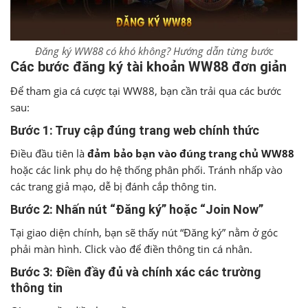
Đăng ký WW88 có khó không? Hướng dẫn từng bước
Các bước đăng ký tài khoản WW88 đơn giản
Để tham gia cá cược tại WW88, bạn cần trải qua các bước
sau:
Bước 1: Truy cập đúng trang web chính thức
Điều đầu tiên là
đảm bảo bạn vào đúng trang chủ WW88
hoặc các link phụ do hệ thống phân phối. Tránh nhấp vào
các trang giả mạo, dễ bị đánh cắp thông tin.
Bước 2: Nhấn nút “Đăng ký” hoặc “Join Now”
Tại giao diện chính, bạn sẽ thấy nút “Đăng ký” nằm ở góc
phải màn hình. Click vào để điền thông tin cá nhân.
Bước 3: Điền đầy đủ và chính xác các trường
thông tin