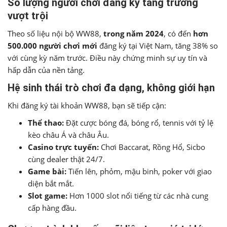
Số lượng người chơi đăng ký tăng trưởng
vượt trội
Theo số liệu nội bộ WW88,
trong năm 2024
, có đến
hơn
500.000 người chơi mới
đăng ký tại Việt Nam, tăng 38% so
với cùng kỳ năm trước. Điều này chứng minh sự uy tín và
hấp dẫn của nền tảng.
Hệ sinh thái trò chơi đa dạng, không giới hạn
Khi đăng ký tài khoản WW88, bạn sẽ tiếp cận:
Thể thao:
Đặt cược bóng đá, bóng rổ, tennis với tỷ lệ
kèo châu Á và châu Âu.
Casino trực tuyến:
Chơi Baccarat, Rồng Hổ, Sicbo
cùng dealer thật 24/7.
Game bài:
Tiến lên, phỏm, mậu binh, poker với giao
diện bắt mắt.
Slot game:
Hơn 1000 slot nổi tiếng từ các nhà cung
cấp hàng đầu.