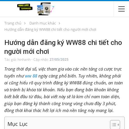
Trang chủ
Danh mục khác
Hướng dẫn đăng ký WW88 chi tiết cho người mới chơi
Hướng dẫn đăng ký WW88 chi tiết cho
người mới chơi
Tác giả:
hinhanh
-
Cập nhật:
27/05/2025
Trong thời đại số, việc tham gia vào các nền tảng cá cược trực
tuyến như
ww 88
ngày càng phổ biến. Tuy nhiên, không phải
ai cũng hiểu rõ quy trình đăng ký WW88 đúng chuẩn, an toàn
và tránh bị khóa tài khoản. Nếu bạn đang băn khoăn không
biết bắt đầu từ đâu, bài viết này sẽ là kim chỉ nam toàn diện,
giúp bạn đăng ký thành công trong vòng chưa đầy 3 phút,
đồng thời khai thác hết lợi ích mà nền tảng này mang lại.
Mục Lục