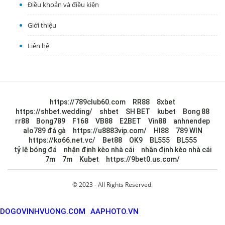
Điều khoản và điều kiện
Giới thiệu
Liên hệ
https://789club60.com
RR88
8xbet
https://shbet.wedding/
shbet
SH BET
kubet
Bong 88
rr88
Bong789
F168
VB88
E2BET
Vin88
anhnendep
alo789 đá gà
https://u8883vip.com/
HI88
789 WIN
https://ko66.net.vc/
Bet88
OK9
BL555
BL555
tỷ lệ bóng đá
nhận định kèo nhà cái
nhận định kèo nhà cái
7m
7m
Kubet
https://9bet0.us.com/
© 2023 - All Rights Reserved.
DOGOVINHVUONG.COM
AAPHOTO.VN