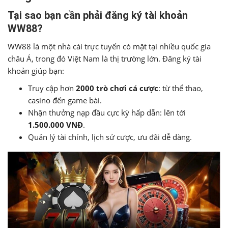
Tại sao bạn cần phải đăng ký tài khoản
WW88?
WW88 là một nhà cái trực tuyến có mặt tại nhiều quốc gia
châu Á, trong đó Việt Nam là thị trường lớn. Đăng ký tài
khoản giúp bạn:
Truy cập hơn
2000 trò chơi cá cược
: từ thể thao,
casino đến game bài.
Nhận thưởng nạp đầu cực kỳ hấp dẫn: lên tới
1.500.000 VNĐ
.
Quản lý tài chính, lịch sử cược, ưu đãi dễ dàng.