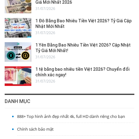
Giá Mới Nhất 2026
31/07/2026
1 Đô Bằng Bao Nhiêu Tiền Việt 2026? Tỷ Giá Cập
Nhật Mới Nhất
31/07/2026
1 Yên Bằng Bao Nhiêu Tiền Việt 2026? Cập Nhật
Tỷ Giá Mới Nhất!
31/07/2026
1 tệ bằng bao nhiêu tiền Việt 2026? Chuyển đổi
chính xác ngay!
31/07/2026
DANH MỤC
888+ Top hình ảnh đẹp nhất 4k, full HD dành riêng cho bạn
Chính sách bảo mật