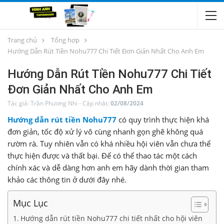
Trang chủ
Tổng hợp
Hướng Dẫn Rút Tiền Nohu777 Chi Tiết Đơn Giản Nhất Cho Anh Em
Hướng Dẫn Rút Tiền Nohu777 Chi Tiết
Đơn Giản Nhất Cho Anh Em
Tác giả:
Trần Phương Nhi
-
Cập nhật:
02/08/2024
Hướng dẫn rút tiền Nohu777
có quy trình thực hiện khá
đơn giản, tốc độ xử lý vô cùng nhanh gọn ghẽ không quá
rườm rà. Tuy nhiên vẫn có khá nhiều hội viên vẫn chưa thể
thực hiện được và thất bại. Để có thể thao tác một cách
chính xác và dễ dàng hơn anh em hãy dành thời gian tham
khảo các thông tin ở dưới đây nhé.
Mục Lục
Hướng dẫn rút tiền Nohu777 chi tiết nhất cho hội viên