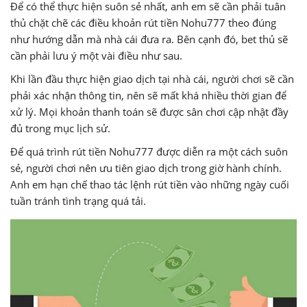
Để có thể thực hiện suôn sẻ nhất, anh em sẽ cần phải tuân
thủ chặt chẽ các điều khoản rút tiền Nohu777 theo đúng
như hướng dẫn mà nhà cái đưa ra. Bên cạnh đó, bet thủ sẽ
cần phải lưu ý một vài điều như sau.
Khi lần đầu thực hiện giao dịch tại nhà cái, người chơi sẽ cần
phải xác nhận thông tin, nên sẽ mất khá nhiều thời gian để
xử lý. Mọi khoản thanh toán sẽ được sân chơi cập nhật đầy
đủ trong mục lịch sử.
Để quá trình rút tiền Nohu777 được diễn ra một cách suôn
sẻ, người chơi nên ưu tiên giao dịch trong giờ hành chính.
Anh em hạn chế thao tác lệnh rút tiền vào những ngày cuối
tuần tránh tình trạng quá tải.