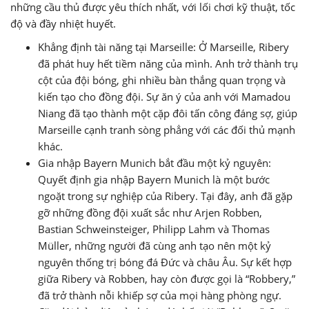
những cầu thủ được yêu thích nhất, với lối chơi kỹ thuật, tốc
độ và đầy nhiệt huyết.
Khẳng định tài năng tại Marseille: Ở Marseille, Ribery
đã phát huy hết tiềm năng của mình. Anh trở thành trụ
cột của đội bóng, ghi nhiều bàn thắng quan trọng và
kiến tạo cho đồng đội. Sự ăn ý của anh với Mamadou
Niang đã tạo thành một cặp đôi tấn công đáng sợ, giúp
Marseille cạnh tranh sòng phẳng với các đối thủ mạnh
khác.
Gia nhập Bayern Munich bắt đầu một kỷ nguyên:
Quyết định gia nhập Bayern Munich là một bước
ngoặt trong sự nghiệp của Ribery. Tại đây, anh đã gặp
gỡ những đồng đội xuất sắc như Arjen Robben,
Bastian Schweinsteiger, Philipp Lahm và Thomas
Müller, những người đã cùng anh tạo nên một kỷ
nguyên thống trị bóng đá Đức và châu Âu. Sự kết hợp
giữa Ribery và Robben, hay còn được gọi là “Robbery,”
đã trở thành nỗi khiếp sợ của mọi hàng phòng ngự.