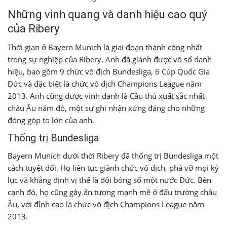
Những vinh quang và danh hiệu cao quý
của Ribery
Thời gian ở Bayern Munich là giai đoạn thành công nhất
trong sự nghiệp của Ribery. Anh đã giành được vô số danh
hiệu, bao gồm 9 chức vô địch Bundesliga, 6 Cúp Quốc Gia
Đức và đặc biệt là chức vô địch Champions League năm
2013. Anh cũng được vinh danh là Cầu thủ xuất sắc nhất
châu Âu năm đó, một sự ghi nhận xứng đáng cho những
đóng góp to lớn của anh.
Thống trị Bundesliga
Bayern Munich dưới thời Ribery đã thống trị Bundesliga một
cách tuyệt đối. Họ liên tục giành chức vô địch, phá vỡ mọi kỷ
lục và khẳng định vị thế là đội bóng số một nước Đức. Bên
cạnh đó, họ cũng gây ấn tượng mạnh mẽ ở đấu trường châu
Âu, với đỉnh cao là chức vô địch Champions League năm
2013.