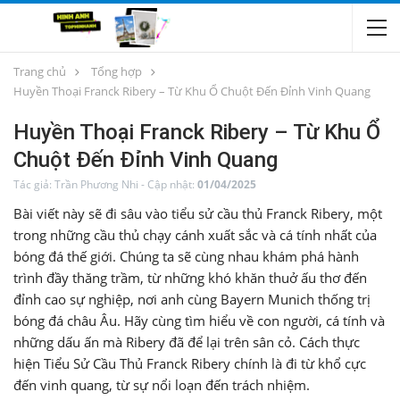
Trang chủ
Tổng hợp
Huyền Thoại Franck Ribery – Từ Khu Ổ Chuột Đến Đỉnh Vinh Quang
Huyền Thoại Franck Ribery – Từ Khu Ổ
Chuột Đến Đỉnh Vinh Quang
Tác giả:
Trần Phương Nhi
-
Cập nhật:
01/04/2025
Bài viết này sẽ đi sâu vào tiểu sử cầu thủ Franck Ribery, một
trong những cầu thủ chạy cánh xuất sắc và cá tính nhất của
bóng đá thế giới. Chúng ta sẽ cùng nhau khám phá hành
trình đầy thăng trầm, từ những khó khăn thuở ấu thơ đến
đỉnh cao sự nghiệp, nơi anh cùng Bayern Munich thống trị
bóng đá châu Âu. Hãy cùng tìm hiểu về con người, cá tính và
những dấu ấn mà Ribery đã để lại trên sân cỏ. Cách thực
hiện Tiểu Sử Cầu Thủ Franck Ribery chính là đi từ khổ cực
đến vinh quang, từ sự nổi loạn đến trách nhiệm.