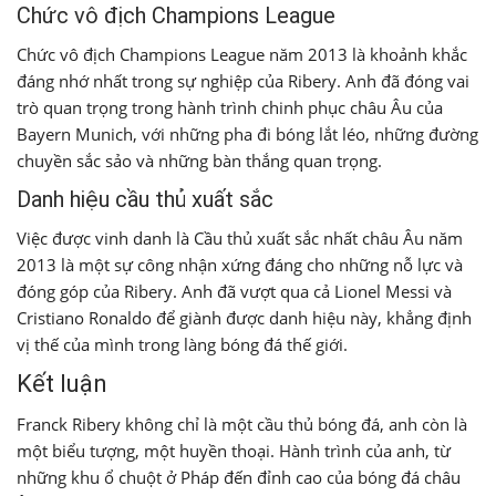
Chức vô địch Champions League
Chức vô địch Champions League năm 2013 là khoảnh khắc
đáng nhớ nhất trong sự nghiệp của Ribery. Anh đã đóng vai
trò quan trọng trong hành trình chinh phục châu Âu của
Bayern Munich, với những pha đi bóng lắt léo, những đường
chuyền sắc sảo và những bàn thắng quan trọng.
Danh hiệu cầu thủ xuất sắc
Việc được vinh danh là Cầu thủ xuất sắc nhất châu Âu năm
2013 là một sự công nhận xứng đáng cho những nỗ lực và
đóng góp của Ribery. Anh đã vượt qua cả Lionel Messi và
Cristiano Ronaldo để giành được danh hiệu này, khẳng định
vị thế của mình trong làng bóng đá thế giới.
Kết luận
Franck Ribery không chỉ là một cầu thủ bóng đá, anh còn là
một biểu tượng, một huyền thoại. Hành trình của anh, từ
những khu ổ chuột ở Pháp đến đỉnh cao của bóng đá châu