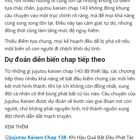
mở, nơi nhiều hướng đi cùng tồn tại nhưng không có điểm
tựa chắc chắn. Jujutsu kaisen chap 143 không đóng khung
câu chuyện vào một trục chính rõ ràng, mà để mọi khả năng
cùng song song tồn tại. Điều này tạo cảm giác tự do, nhưng
đồng thời cũng làm tăng mức độ nguy hiểm.
Thiếu điểm tựa chung, mọi kế hoạch đều dễ bị phá vỡ nếu
một biến số con người đi chệch khỏi dự tính.
Dự đoán diễn biến chap tiếp theo
Từ những gì jujutsu kaisen chap 143 đã thiết lập, các chương
tiếp theo nhiều khả năng sẽ bắt đầu kiểm chứng các mối liên
kết mới hình thành. Khi lợi ích không còn đồng nhất, xung
đột cá nhân có thể bùng phát bất cứ lúc nào. Câu chuyện của
Jujutsu Kaisen được dự đoán sẽ bước vào giai đoạn nơi con
người, chứ không phải nguyền linh, trở thành nguồn xung
đột chính dẫn dắt mạch truyện.
XEM THÊM
🌝
Jujutsu Kaisen Chap 138
: Khi Hậu Quả Bắt Đầu Phát Tác