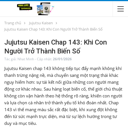
Trang chủ
Jujutsu Kaisen
Jujutsu Kaisen Chap 143: Khi Con Người Trở Thành Biến Số
Jujutsu Kaisen Chap 143: Khi Con
Người Trở Thành Biến Số
Tác giả:
Nhat Minh
-
Cập nhật:
26/01/2026
Jujutsu Kaisen chap 143 không tiếp tục đẩy mạnh không khí
thanh trừng nặng nề, mà chuyển sang một trạng thái khác
nguy hiểm hơn: sự tái kết nối giữa những con người mang
động cơ khác nhau. Sau hàng loạt biến cố, thế giới chú thuật
không còn vận hành theo hệ thống rõ ràng, khiến con người
và lựa chọn cá nhân trở thành yếu tố khó đoán nhất. Chap
143 vì thế mang màu sắc rất đặc biệt, khi xung đột không
đến từ sức mạnh trực diện, mà từ sự lệch hướng trong tư
duy và mục tiêu.