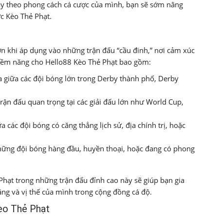
này theo phong cách cá cược của mình, bạn sẽ sớm nâng
ợc Kèo Thẻ Phạt.
ơn khi áp dụng vào những trận đấu “cầu đinh,” nơi cảm xúc
 tiềm năng cho Hello88 Kèo Thẻ Phạt bao gồm:
a giữa các đội bóng lớn trong Derby thành phố, Derby
trận đấu quan trọng tại các giải đấu lớn như World Cup,
a các đội bóng có căng thẳng lịch sử, địa chính trị, hoặc
những đội bóng hàng đầu, huyền thoại, hoặc đang có phong
Phạt trong những trận đấu đỉnh cao này sẽ giúp bạn gia
ăng và vị thế của mình trong cộng đồng cá độ.
èo Thẻ Phạt