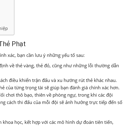
hiệp
 Thẻ Phạt
nh xác, bạn cần lưu ý những yếu tố sau:
 định về thẻ vàng, thẻ đỏ, cũng như những lỗi thường dẫn
 cách điều khiển trận đấu và xu hướng rút thẻ khác nhau.
hẻ của từng trọng tài sẽ giúp bạn đánh giá chính xác hơn.
lối chơi thô bạo, thiên về phòng ngự, trong khi các đội
ong cách thi đấu của mỗi đội sẽ ảnh hưởng trực tiếp đến số
h khoa học, kết hợp với các mô hình dự đoán tiên tiến,