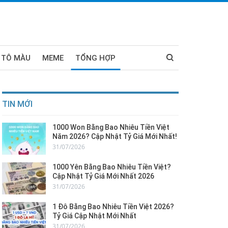
 TÔ MÀU
MEME
TỔNG HỢP
TIN MỚI
1000 Won Bằng Bao Nhiêu Tiền Việt
Năm 2026? Cập Nhật Tỷ Giá Mới Nhất!
31/07/2026
1000 Yên Bằng Bao Nhiêu Tiền Việt?
Cập Nhật Tỷ Giá Mới Nhất 2026
31/07/2026
1 Đô Bằng Bao Nhiêu Tiền Việt 2026?
Tỷ Giá Cập Nhật Mới Nhất
31/07/2026