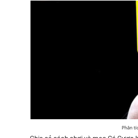
Phân tí