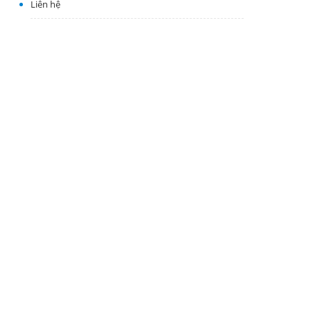
Liên hệ