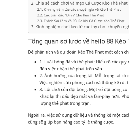
Chia sẻ cách chơi và mẹo Cá Cược Kèo Thẻ Phạt
Kinh nghiệm tùe các chuyên gia về Kèo Thẻ Phạt
Các trận đấu “Đinh” Cho Kèo Thẻ Phạt
Tránh Sai Lầm Và Rủi Ro Khi Cá Cược Kèo Thẻ Phạt
Kinh nghiệm chơi kèo từ các tay chơi chuyên ng
Tổng quan sơ lược về hello 88 Kèo
Để phân tích và dự đoán Kèo Thẻ Phạt một cách chí
1. Luật bóng đá và thẻ phạt: Hiểu rõ các quy
đến việc nhận thẻ phạt trên sân.
2. Ảnh hưởng của trọng tài: Mỗi trọng tài có
Việc nghiên cứu phong cách và thống kê rút t
3. Lối chơi của đội bóng: Một số đội bóng có 
khác lại thi đấu đẹp mắt và fair-play hơn. Ph
lượng thẻ phạt trong trận.
Ngoài ra, việc sử dụng dữ liệu và thống kê một các
cũng sẽ giúp bạn nâng cao tỷ lệ thắng cược.