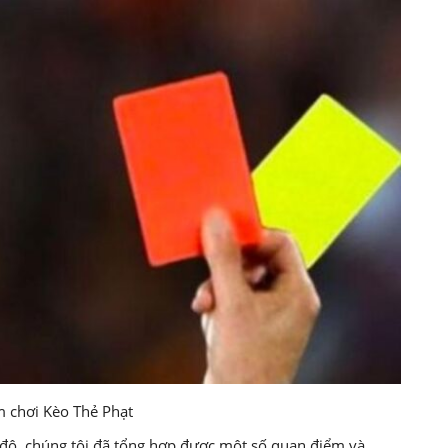
m chơi Kèo Thẻ Phạt
 độ, chúng tôi đã tổng hợp được một số quan điểm và