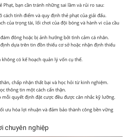
ẻ Phạt, bạn cần tránh những sai lầm và rủi ro sau:
õ cách tính điểm và quy định thẻ phạt của giải đấu.
 của trọng tài, lối chơi của đội bóng và hành vi của cầu
 đám đông hoặc bị ảnh hưởng bởi tình cảm cá nhân.
định dựa trên tin đồn thiếu cơ sở hoặc nhận định thiếu
à không có kế hoạch quản lý vốn cụ thể.
 thân, chấp nhận thất bại và học hỏi từ kinh nghiệm.
lọc thông tin một cách cẩn thận.
o mỗi quyết định đặt cược đều được cân nhắc kỹ lưỡng.
tối ưu hóa lợi nhuận và đảm bảo thành công bền vững
ơi chuyên nghiệp