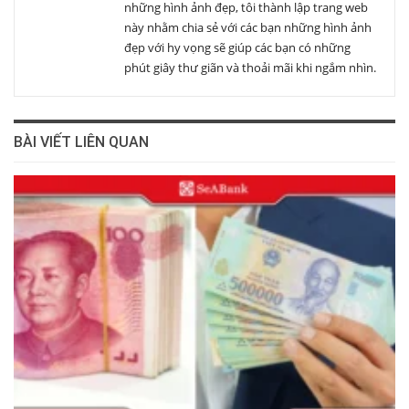
những hình ảnh đẹp, tôi thành lập trang web
này nhằm chia sẻ với các bạn những hình ảnh
đẹp với hy vọng sẽ giúp các bạn có những
phút giây thư giãn và thoải mãi khi ngắm nhìn.
BÀI VIẾT LIÊN QUAN