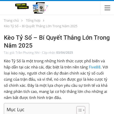
Trang chủ
Tổng hợp
Kèo Tỷ Số – Bí Quyết Thắng Lớn Trong Năm 2025
Kèo Tỷ Số – Bí Quyết Thắng Lớn Trong
Năm 2025
Tác giả:
Trần Phương Nhi
-
Cập nhật:
03/04/2025
Kèo Tỷ Số là một trong những hình thức cược phổ biến và
hấp dẫn tại các nhà cái, đặc biệt là trên nền tảng
Five88
. Với
loại kèo này, người chơi cần dự đoán chính xác tỷ số cuối
cùng của trận đấu, và vì thế, nó còn được gọi là kèo cược tỷ
số chính xác. Đây là một lựa chọn yêu cầu sự tinh tế và khả
năng phân tích cao, mang lại cơ hội thắng lớn cho những ai
nắm bắt được tình hình trận đấu.
Mục Lục