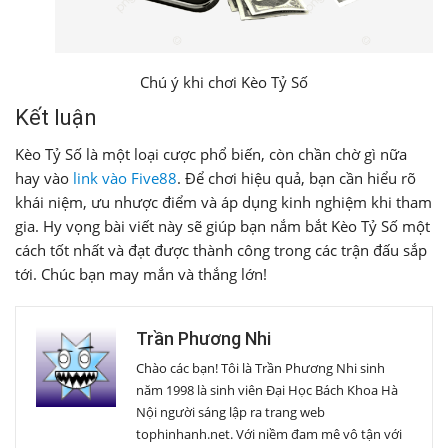
Chú ý khi chơi Kèo Tỷ Số
Kết luận
Kèo Tỷ Số là một loại cược phổ biến, còn chần chờ gì nữa
hay vào
link vào Five88
. Để chơi hiệu quả, bạn cần hiểu rõ
khái niệm, ưu nhược điểm và áp dụng kinh nghiệm khi tham
gia. Hy vọng bài viết này sẽ giúp bạn nắm bắt Kèo Tỷ Số một
cách tốt nhất và đạt được thành công trong các trận đấu sắp
tới. Chúc bạn may mắn và thắng lớn!
Trần Phương Nhi
Chào các bạn! Tôi là Trần Phương Nhi sinh
năm 1998 là sinh viên Đại Học Bách Khoa Hà
Nội người sáng lập ra trang web
tophinhanh.net. Với niềm đam mê vô tận với