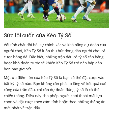
Sức lôi cuốn của Kèo Tỷ Số
Với tính chất đòi hỏi sự chính xác và khả năng dự đoán của
người chơi, Kèo Tỷ Số luôn thu hút đông đảo người chơi cá
cược bóng đá. Đặc biệt, những trận đấu có tỷ số cân bằng
hoặc khó đoán trước sẽ khiến Kèo Tỷ Số trở nên hấp dẫn
hơn bao giờ hết.
Một ưu điểm lớn của Kèo Tỷ Số là bạn có thể đặt cược vào
bất kỳ tỷ số nào. Bạn không cần phải lo lắng về kết quả cuối
cùng của trận đấu, chỉ cần dự đoán đúng tỷ số là có thể
chiến thắng. Điều này cho phép người chơi thoải mái lựa
chọn và đặt cược theo cảm tính hoặc theo những thông tin
mới nhất về trận đấu.