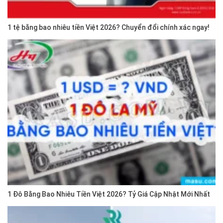
1 tệ bằng bao nhiêu tiền Việt 2026? Chuyển đổi chính xác ngay!
1 Đô Bằng Bao Nhiêu Tiền Việt 2026? Tỷ Giá Cập Nhật Mới Nhất