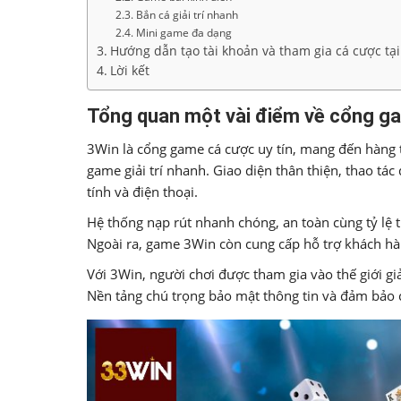
Bắn cá giải trí nhanh
Mini game đa dạng
Hướng dẫn tạo tài khoản và tham gia cá cược tạ
Lời kết
Tổng quan một vài điểm về cổng ga
3Win là cổng game cá cược uy tín, mang đến hàng t
game giải trí nhanh. Giao diện thân thiện, thao tá
tính và điện thoại.
Hệ thống nạp rút nhanh chóng, an toàn cùng tỷ lệ
Ngoài ra, game 3Win còn cung cấp hỗ trợ khách hà
Với 3Win, người chơi được tham gia vào thế giới gi
Nền tảng chú trọng bảo mật thông tin và đảm bảo 