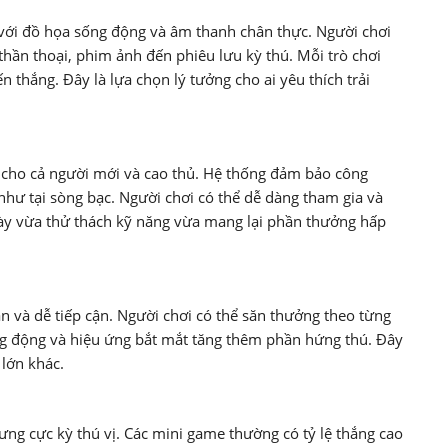
với đồ họa sống động và âm thanh chân thực. Người chơi
thần thoại, phim ảnh đến phiêu lưu kỳ thú. Mỗi trò chơi
 thắng. Đây là lựa chọn lý tưởng cho ai yêu thích trải
p cho cả người mới và cao thủ. Hệ thống đảm bảo công
hư tại sòng bạc. Người chơi có thể dễ dàng tham gia và
ày vừa thử thách kỹ năng vừa mang lại phần thưởng hấp
iản và dễ tiếp cận. Người chơi có thể săn thưởng theo từng
ống động và hiệu ứng bắt mắt tăng thêm phần hứng thú. Đây
 lớn khác.
g cực kỳ thú vị. Các mini game thường có tỷ lệ thắng cao