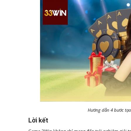
Hướng dẫn 4 bước tạo
Lời kết
Game 3Win không chỉ mang đến trải nghiệm giải tr