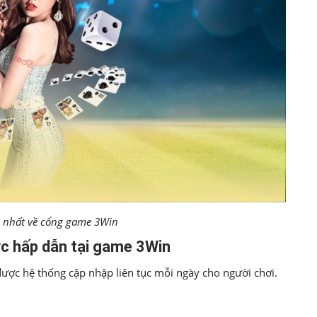
nhất về cổng game 3Win
ợc hấp dẫn tại game 3Win
ợc hệ thống cập nhập liên tục mỗi ngày cho người chơi.