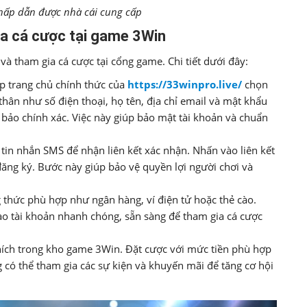
 hấp dẫn được nhà cái cung cấp
ia cá cược tại game 3Win
và tham gia cá cược tại cổng game. Chi tiết dưới đây:
ập trang chủ chính thức của
https://33winpro.live/
chọn
hân như số điện thoại, họ tên, địa chỉ email và mật khẩu
 bảo chính xác. Việc này giúp bảo mật tài khoản và chuẩn
 tin nhắn SMS để nhận liên kết xác nhận. Nhấn vào liên kết
 đăng ký. Bước này giúp bảo vệ quyền lợi người chơi và
thức phù hợp như ngân hàng, ví điện tử hoặc thẻ cào.
o tài khoản nhanh chóng, sẵn sàng để tham gia cá cược
 thích trong kho game 3Win. Đặt cược với mức tiền phù hợp
g có thể tham gia các sự kiện và khuyến mãi để tăng cơ hội