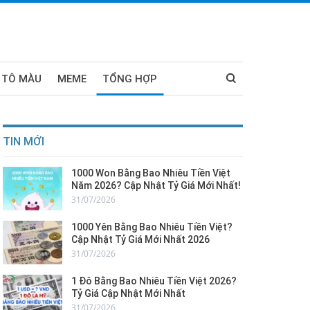
 TÔ MÀU
MEME
TỔNG HỢP
TIN MỚI
1000 Won Bằng Bao Nhiêu Tiền Việt
Năm 2026? Cập Nhật Tỷ Giá Mới Nhất!
31/07/2026
1000 Yên Bằng Bao Nhiêu Tiền Việt?
Cập Nhật Tỷ Giá Mới Nhất 2026
31/07/2026
1 Đô Bằng Bao Nhiêu Tiền Việt 2026?
Tỷ Giá Cập Nhật Mới Nhất
31/07/2026