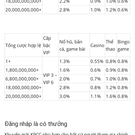
18,000,000,000+
2.2%
0.9%
1.0%
0.6%
20,000,000,000+
2.8%
1.0%
1.2%
0.6%
Cấp
Nổ hũ, bắn
Thể
Bingo
Tổng cược hợp lệ
bậc
Casino
cá, game bài
thao
game
VIP
1+
1.3%
0.55%
0.8%
0.8%
1,800,000,000+
1.6%
0.6%
0.9%
0.8%
VIP 3 –
6,800,000,000+
2.0%
0.7%
1.0%
0.8%
VIP 6
18,000,000,000+
2.8%
0.8%
1.2%
0.8%
20,000,000,000+
3.0%
1.1%
1.6%
0.8%
Đăng nhập là có thưởng
Khuyến mãi K9CC phù hợp cho bất cứ người tham gia chính