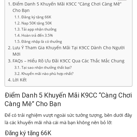
Điểm Danh 5 Khuyến Mãi K9CC “Càng Chơi Càng Mê”
Cho Bạn
Đăng ký tặng 66K
Nạp 50K tặng 50K
Tải app nhận thưởng
Hoàn trả đến 3.5%
Đăng nhập là có thưởng
Lưu Ý Tham Gia Khuyến Mãi Tại K9CC Dành Cho Người
Mới
FAQs – Hiểu Rõ Ưu Đãi K9CC Qua Các Thắc Mắc Chung
Tại sao nhận thưởng thất bại?
Khuyến mãi nào phù hợp nhất?
Lời Kết
Điểm Danh 5 Khuyến Mãi K9CC “Càng Chơi
Càng Mê” Cho Bạn
Để có trải nghiệm vượt ngoài sức tưởng tượng, bên dưới đây
là các khuyến mãi nhà cái mà bạn không nên bỏ lỡ:
Đăng ký tặng 66K