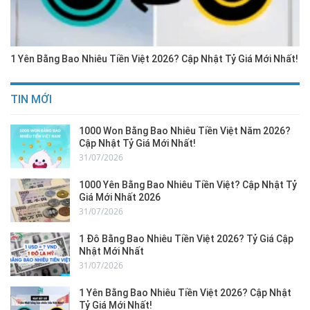
1 Yên Bằng Bao Nhiêu Tiền Việt 2026? Cập Nhật Tỷ Giá Mới Nhất!
TIN MỚI
1000 Won Bằng Bao Nhiêu Tiền Việt Năm 2026?
Cập Nhật Tỷ Giá Mới Nhất!
31/07/2026
1000 Yên Bằng Bao Nhiêu Tiền Việt? Cập Nhật Tỷ
Giá Mới Nhất 2026
31/07/2026
1 Đô Bằng Bao Nhiêu Tiền Việt 2026? Tỷ Giá Cập
Nhật Mới Nhất
31/07/2026
1 Yên Bằng Bao Nhiêu Tiền Việt 2026? Cập Nhật
Tỷ Giá Mới Nhất!