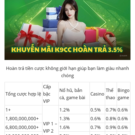
Hoàn trả tiền cược không giới hạn giúp bạn làm giàu nhanh
chóng
Cấp
Nổ hũ, bắn
Thể
Bingo
Tổng cược hợp lệ
bậc
Casino
cá, game bài
thao
game
VIP
1+
1.2%
0.5%
0.7%
0.6%
1,800,000,000+
1.3%
0.6%
0.8%
0.6%
VIP 1 –
6,800,000,000+
1.6%
0.7%
0.9%
0.6%
VIP 2