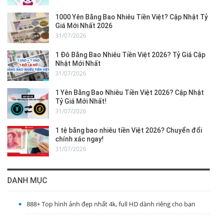
1000 Yên Bằng Bao Nhiêu Tiền Việt? Cập Nhật Tỷ
Giá Mới Nhất 2026
31/07/2026
1 Đô Bằng Bao Nhiêu Tiền Việt 2026? Tỷ Giá Cập
Nhật Mới Nhất
31/07/2026
1 Yên Bằng Bao Nhiêu Tiền Việt 2026? Cập Nhật
Tỷ Giá Mới Nhất!
31/07/2026
1 tệ bằng bao nhiêu tiền Việt 2026? Chuyển đổi
chính xác ngay!
31/07/2026
DANH MỤC
888+ Top hình ảnh đẹp nhất 4k, full HD dành riêng cho bạn