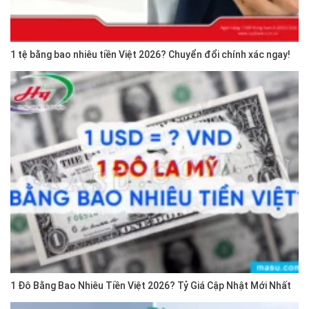
1 tệ bằng bao nhiêu tiền Việt 2026? Chuyển đổi chính xác ngay!
1 Đô Bằng Bao Nhiêu Tiền Việt 2026? Tỷ Giá Cập Nhật Mới Nhất