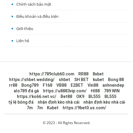
Chính sách bảo mật
Điều khoản và điều kiện
Giới thiệu
Liên hệ
https://789club60.com
RR88
8xbet
https://shbet.wedding/
shbet
SH BET
kubet
Bong 88
rr88
Bong789
F168
VB88
E2BET
Vin88
anhnendep
alo789 đá gà
https://u8883vip.com/
HI88
789 WIN
https://ko66.net.vc/
Bet88
OK9
BL555
BL555
tỷ lệ bóng đá
nhận định kèo nhà cái
nhận định kèo nhà cái
7m
7m
Kubet
https://9bet0.us.com/
© 2023 - All Rights Reserved.