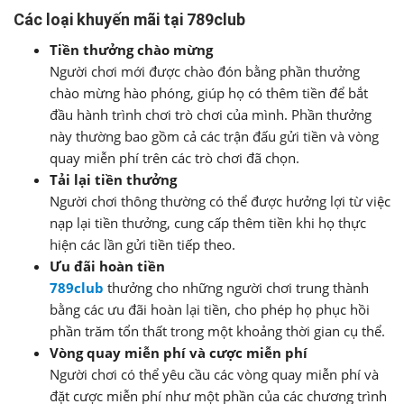
Các loại khuyến mãi tại 789club
Tiền thưởng chào mừng
Người chơi mới được chào đón bằng phần thưởng
chào mừng hào phóng, giúp họ có thêm tiền để bắt
đầu hành trình chơi trò chơi của mình. Phần thưởng
này thường bao gồm cả các trận đấu gửi tiền và vòng
quay miễn phí trên các trò chơi đã chọn.
Tải lại tiền thưởng
Người chơi thông thường có thể được hưởng lợi từ việc
nạp lại tiền thưởng, cung cấp thêm tiền khi họ thực
hiện các lần gửi tiền tiếp theo.
Ưu đãi hoàn tiền
789club
thưởng cho những người chơi trung thành
bằng các ưu đãi hoàn lại tiền, cho phép họ phục hồi
phần trăm tổn thất trong một khoảng thời gian cụ thể.
Vòng quay miễn phí và cược miễn phí
Người chơi có thể yêu cầu các vòng quay miễn phí và
đặt cược miễn phí như một phần của các chương trình