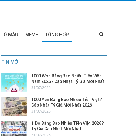
 TÔ MÀU
MEME
TỔNG HỢP
TIN MỚI
1000 Won Bằng Bao Nhiêu Tiền Việt
Năm 2026? Cập Nhật Tỷ Giá Mới Nhất!
31/07/2026
1000 Yên Bằng Bao Nhiêu Tiền Việt?
Cập Nhật Tỷ Giá Mới Nhất 2026
31/07/2026
1 Đô Bằng Bao Nhiêu Tiền Việt 2026?
Tỷ Giá Cập Nhật Mới Nhất
31/07/2026