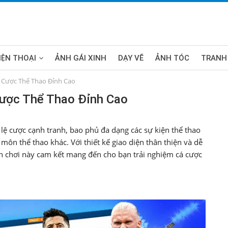
IỆN THOẠI
ẢNH GÁI XINH
DẠY VẼ
ẢNH TÓC
TRANH
á Cược Thể Thao Đỉnh Cao
Cược Thể Thao Đỉnh Cao
lệ cược cạnh tranh, bao phủ đa dạng các sự kiện thể thao
môn thể thao khác. Với thiết kế giao diện thân thiện và dễ
nh chơi này cam kết mang đến cho bạn trải nghiệm cá cược