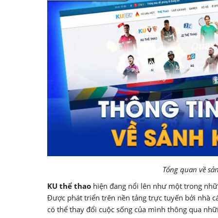
Tổng quan về sản
KU thể thao
hiện đang nổi lên như một trong nhữn
Được phát triển trên nền tảng trực tuyến bởi nhà 
có thể thay đổi cuộc sống của mình thông qua nhữ