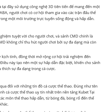
à tại đây sử dụng công nghệ 3D tiên tiến để mang đến một
ABA, người chơi có cơ hội tham gia vào các trận đấu thể
trong một môi trường trực tuyến sống động và hấp dẫn.
hiệm tuyệt vời cho người chơi, và sảnh CMD chính là
CMD không chỉ thu hút người chơi bởi sự đa dạng mà còn
 kịch tính, đồng thời mở rộng cơ hội trải nghiệm đến
Điều này tạo nên một sự hấp dẫn đặc biệt, khiến cho sảnh
 thích sự đa dạng trong cá cược.
qua đối với những tín đồ cá cược thể thao. Đúng như tên
h cá cược thể thao uy tín nhất trên nền tảng Kubet Tại
 các môn thể thao hấp dẫn, từ bóng đá, bóng rổ đến thể
khác.