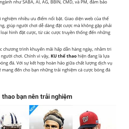
g ngành như SABA, AI, AG, BBIN, CMD, và PM, đảm bảo
ải nghiệm nhiều ưu điểm nổi bật. Giao diện web của thể
ụng, giúp người chơi dễ dàng đặt cược mà không gặp phải
 loại hình đặt cược, từ các cược truyền thống đến những
ác chương trình khuyến mãi hấp dẫn hàng ngày, nhằm tri
 người chơi. Chính vì vậy,
KU thể thao
hiện đang là lựa
óng đá. Với sự kết hợp hoàn hảo giữa chất lượng dịch vụ
 sẽ mang đến cho bạn những trải nghiệm cá cược bóng đá
ể thao bạn nên trải nghiệm