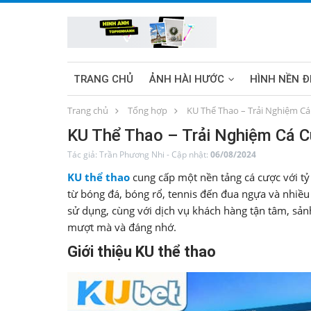
TRANG CHỦ
ẢNH HÀI HƯỚC
HÌNH NỀN Đ
Trang chủ
Tổng hợp
KU Thể Thao – Trải Nghiệm C
HÌNH NỀN MÁY TÍNH
SUNWIN
KU Thể Thao – Trải Nghiệm Cá 
Tác giả:
Trần Phương Nhi
-
Cập nhật:
06/08/2024
KU thể thao
cung cấp một nền tảng cá cược với tỷ 
từ bóng đá, bóng rổ, tennis đến đua ngựa và nhiều 
sử dụng, cùng với dịch vụ khách hàng tận tâm, sả
mượt mà và đáng nhớ.
Giới thiệu KU thể thao