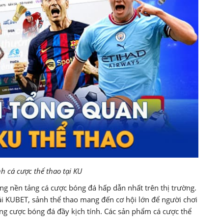
h cá cược thể thao tại KU
g nền tảng cá cược bóng đá hấp dẫn nhất trên thị trường.
cái KUBET, sảnh thể thao mang đến cơ hội lớn để người chơi
ng cược bóng đá đầy kịch tính. Các sản phẩm cá cược thể