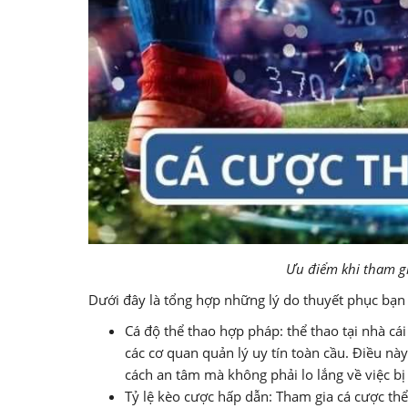
Ưu điểm khi tham gi
Dưới đây là tổng hợp những lý do thuyết phục bạn n
Cá độ thể thao hợp pháp: thể thao tại nhà c
các cơ quan quản lý uy tín toàn cầu. Điều n
cách an tâm mà không phải lo lắng về việc bị
Tỷ lệ kèo cược hấp dẫn: Tham gia cá cược th