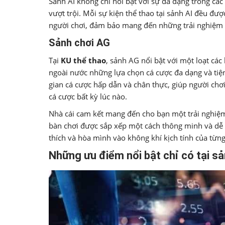
Sảnh AI không chỉ nổi bật với sự đa dạng trong cá
vượt trội. Mỗi sự kiện thể thao tại sảnh AI đều đượ
người chơi, đảm bảo mang đến những trải nghiệm 
Sảnh chơi AG
Tại
KU thể thao
, sảnh AG nổi bật với một loạt cá
ngoài nước những lựa chọn cá cược đa dạng và tiện
gian cá cược hấp dẫn và chân thực, giúp người chơ
cá cược bất kỳ lúc nào.
Nhà cái cam kết mang đến cho bạn một trải nghiệm 
bàn chơi được sắp xếp một cách thông minh và dễ d
thích và hòa mình vào không khí kịch tính của từn
Những ưu điểm nổi bật chỉ có tại s