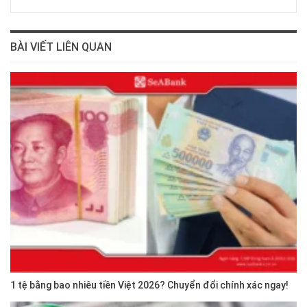
BÀI VIẾT LIÊN QUAN
1 tệ bằng bao nhiêu tiền Việt 2026? Chuyển đổi chính xác ngay!