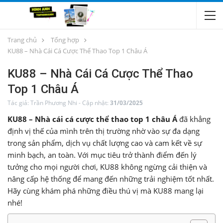
Trang chủ
Tổng hợp
KU88 – Nhà Cái Cá Cược Thể Thao Top 1 Châu Á
KU88 – Nhà Cái Cá Cược Thể Thao
Top 1 Châu Á
Tác giả:
Trần Phương Nhi
-
Cập nhật:
31/03/2025
KU88 – Nhà cái cá cược thể thao top 1 châu Á
đã khẳng
định vị thế của mình trên thị trường nhờ vào sự đa dạng
trong sản phẩm, dịch vụ chất lượng cao và cam kết về sự
minh bạch, an toàn. Với mục tiêu trở thành điểm đến lý
tưởng cho mọi người chơi, KU88 không ngừng cải thiện và
nâng cấp hệ thống để mang đến những trải nghiệm tốt nhất.
Hãy cùng khám phá những điều thú vị mà KU88 mang lại
nhé!