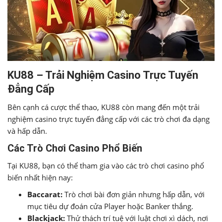
KU88 – Trải Nghiệm Casino Trực Tuyến
Đẳng Cấp
Bên cạnh cá cược thể thao, KU88 còn mang đến một trải
nghiệm casino trực tuyến đẳng cấp với các trò chơi đa dạng
và hấp dẫn.
Các Trò Chơi Casino Phổ Biến
Tại KU88, bạn có thể tham gia vào các trò chơi casino phổ
biến nhất hiện nay:
Baccarat:
Trò chơi bài đơn giản nhưng hấp dẫn, với
mục tiêu dự đoán cửa Player hoặc Banker thắng.
Blackjack:
Thử thách trí tuệ với luật chơi xì dách, nơi