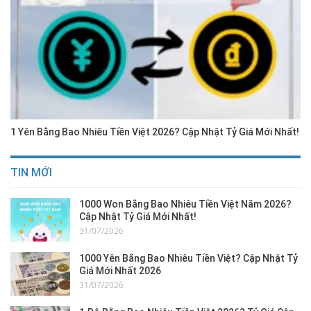
1 Yên Bằng Bao Nhiêu Tiền Việt 2026? Cập Nhật Tỷ Giá Mới Nhất!
TIN MỚI
1000 Won Bằng Bao Nhiêu Tiền Việt Năm 2026?
Cập Nhật Tỷ Giá Mới Nhất!
31/07/2026
1000 Yên Bằng Bao Nhiêu Tiền Việt? Cập Nhật Tỷ
Giá Mới Nhất 2026
31/07/2026