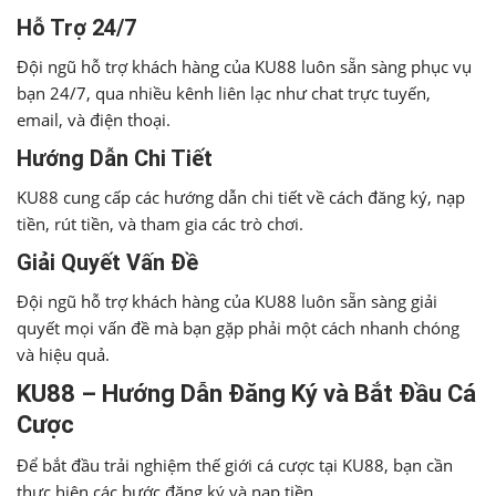
Hỗ Trợ 24/7
Đội ngũ hỗ trợ khách hàng của KU88 luôn sẵn sàng phục vụ
bạn 24/7, qua nhiều kênh liên lạc như chat trực tuyến,
email, và điện thoại.
Hướng Dẫn Chi Tiết
KU88 cung cấp các hướng dẫn chi tiết về cách đăng ký, nạp
tiền, rút tiền, và tham gia các trò chơi.
Giải Quyết Vấn Đề
Đội ngũ hỗ trợ khách hàng của KU88 luôn sẵn sàng giải
quyết mọi vấn đề mà bạn gặp phải một cách nhanh chóng
và hiệu quả.
KU88 – Hướng Dẫn Đăng Ký và Bắt Đầu Cá
Cược
Để bắt đầu trải nghiệm thế giới cá cược tại KU88, bạn cần
thực hiện các bước đăng ký và nạp tiền.