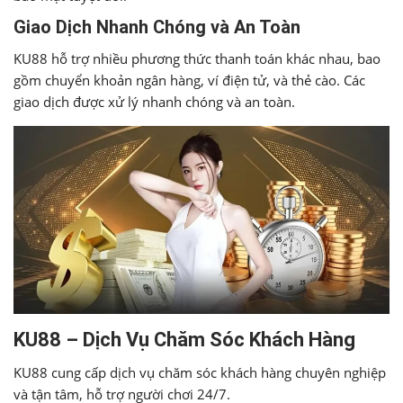
Giao Dịch Nhanh Chóng và An Toàn
KU88 hỗ trợ nhiều phương thức thanh toán khác nhau, bao
gồm chuyển khoản ngân hàng, ví điện tử, và thẻ cào. Các
giao dịch được xử lý nhanh chóng và an toàn.
KU88 – Dịch Vụ Chăm Sóc Khách Hàng
KU88 cung cấp dịch vụ chăm sóc khách hàng chuyên nghiệp
và tận tâm, hỗ trợ người chơi 24/7.