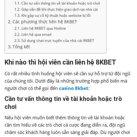
Cần tư vấn thông tin về tài khoản hoặc trò chơi
Gặp vấn đề khi thực hiện giao dịch tại nhà cái
Khi gặp sự cố kỹ thuật hoặc website bị lỗi
Các phương thức liên hệ 8KBET
Liên hệ 8KBET qua Hotline
Liên hệ qua email
Sử dụng chat trực tuyến của nhà cái 8KBET
Tổng kết
Khi nào thì hội viên cần liên hệ 8KBET
Có rất nhiều tình huống hội viên sẽ cần sự hỗ trợ từ đội ngũ
của chúng tôi. Dưới đây là những trường hợp phổ biến mà
người chơi có thể gọi đến
casino 8kbet
:
Cần tư vấn thông tin về tài khoản hoặc trò
chơi
Nếu hội viên muốn biết thêm thông tin về tài khoản hoặc
cần tìm hiểu về các trò chơi cá cược đang diễn ra, đội ngũ
chăm sóc khách hàng luôn sẵn sàng giải đáp. Dù người chơi