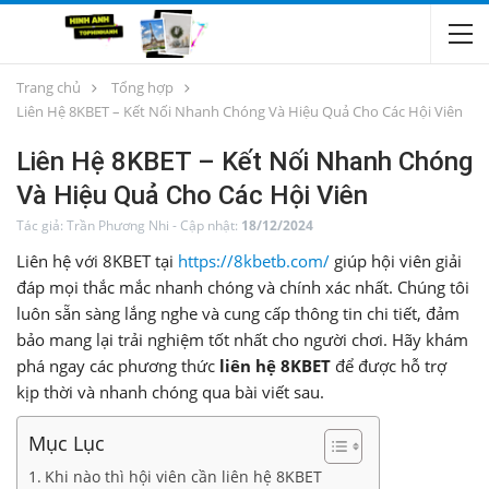
Trang chủ
Tổng hợp
Liên Hệ 8KBET – Kết Nối Nhanh Chóng Và Hiệu Quả Cho Các Hội Viên
Liên Hệ 8KBET – Kết Nối Nhanh Chóng
Và Hiệu Quả Cho Các Hội Viên
Tác giả:
Trần Phương Nhi
-
Cập nhật:
18/12/2024
Liên hệ với 8KBET tại
https://8kbetb.com/
giúp hội viên giải
đáp mọi thắc mắc nhanh chóng và chính xác nhất. Chúng tôi
luôn sẵn sàng lắng nghe và cung cấp thông tin chi tiết, đảm
bảo mang lại trải nghiệm tốt nhất cho người chơi. Hãy khám
phá ngay các phương thức
liên hệ 8KBET
để được hỗ trợ
kịp thời và nhanh chóng qua bài viết sau.
Mục Lục
Khi nào thì hội viên cần liên hệ 8KBET