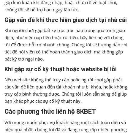
gặp khó khăn khi đăng nhập, hoặc chưa rõ về luật chơi,
chúng tôi sẽ hỗ trợ bạn ngay lập tức.
Gặp vấn đề khi thực hiện giao dịch tại nhà cái
Khi người chơi gặp bất kỳ trục trặc nào trong quá trình giao
dịch, như việc nạp tiền hoặc rút tiền, hãy liên hệ với chúng
tôi để được hỗ trợ nhanh chóng. Chúng tôi sẽ hướng dẫn chi
tiết để hội viên có thể hoàn thành giao dịch mà không gặp
bất kỳ trở ngại nào.
Khi gặp sự cố kỹ thuật hoặc website bị lỗi
Nếu website không thể truy cập hoặc người chơi gặp phải
các vấn đề liên quan đến tài khoản như bị khóa, hoặc không
truy cập bình thường được. Chúng tôi luôn sẵn sàng để giúp
bạn khắc phục các sự cố kỹ thuật này.
Các phương thức liên hệ 8KBET
Với mong muốn phục vụ khách hàng một cách toàn diện và
hiệu quả nhất, chúng tôi đã và đang cung cấp nhiều phương