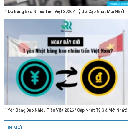
1 Đô Bằng Bao Nhiêu Tiền Việt 2026? Tỷ Giá Cập Nhật Mới Nhất
1 Yên Bằng Bao Nhiêu Tiền Việt 2026? Cập Nhật Tỷ Giá Mới Nhất!
TIN MỚI