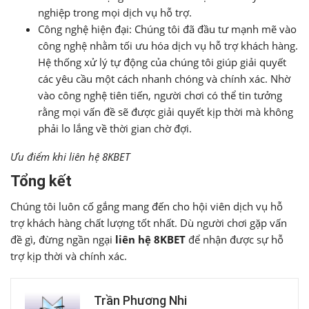
nghiệp trong mọi dịch vụ hỗ trợ.
Công nghệ hiện đại: Chúng tôi đã đầu tư mạnh mẽ vào
công nghệ nhằm tối ưu hóa dịch vụ hỗ trợ khách hàng.
Hệ thống xử lý tự động của chúng tôi giúp giải quyết
các yêu cầu một cách nhanh chóng và chính xác. Nhờ
vào công nghệ tiên tiến, người chơi có thể tin tưởng
rằng mọi vấn đề sẽ được giải quyết kịp thời mà không
phải lo lắng về thời gian chờ đợi.
Ưu điểm khi liên hệ 8KBET
Tổng kết
Chúng tôi luôn cố gắng mang đến cho hội viên dịch vụ hỗ
trợ khách hàng chất lượng tốt nhất. Dù người chơi gặp vấn
đề gì, đừng ngần ngại
liên hệ 8KBET
để nhận được sự hỗ
trợ kịp thời và chính xác.
Trần Phương Nhi