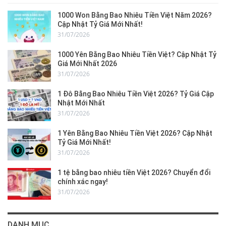
1000 Won Bằng Bao Nhiêu Tiền Việt Năm 2026?
Cập Nhật Tỷ Giá Mới Nhất!
31/07/2026
1000 Yên Bằng Bao Nhiêu Tiền Việt? Cập Nhật Tỷ
Giá Mới Nhất 2026
31/07/2026
1 Đô Bằng Bao Nhiêu Tiền Việt 2026? Tỷ Giá Cập
Nhật Mới Nhất
31/07/2026
1 Yên Bằng Bao Nhiêu Tiền Việt 2026? Cập Nhật
Tỷ Giá Mới Nhất!
31/07/2026
1 tệ bằng bao nhiêu tiền Việt 2026? Chuyển đổi
chính xác ngay!
31/07/2026
DANH MỤC