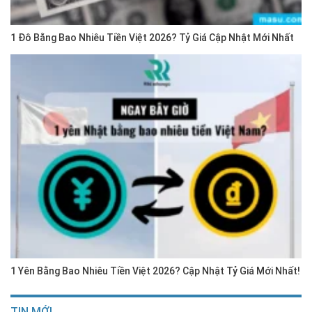
1 Đô Bằng Bao Nhiêu Tiền Việt 2026? Tỷ Giá Cập Nhật Mới Nhất
1 Yên Bằng Bao Nhiêu Tiền Việt 2026? Cập Nhật Tỷ Giá Mới Nhất!
TIN MỚI