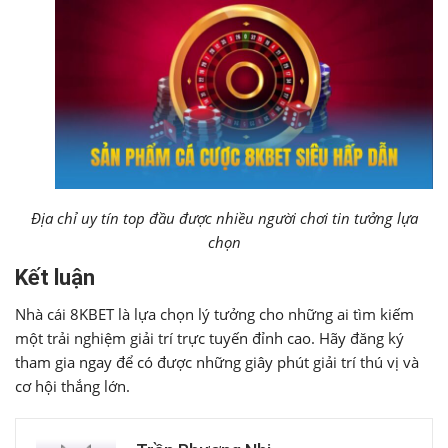
Địa chỉ uy tín top đầu được nhiều người chơi tin tưởng lựa
chọn
Kết luận
Nhà cái 8KBET là lựa chọn lý tưởng cho những ai tìm kiếm
một trải nghiệm giải trí trực tuyến đỉnh cao. Hãy đăng ký
tham gia ngay để có được những giây phút giải trí thú vị và
cơ hội thắng lớn.