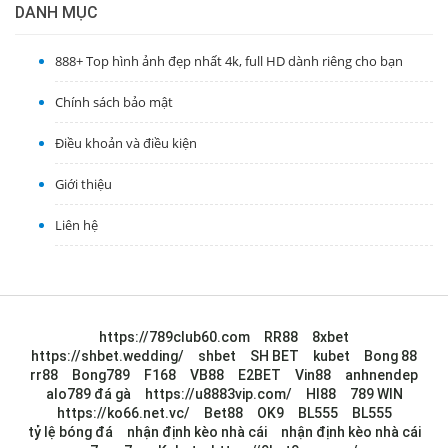
DANH MỤC
888+ Top hình ảnh đẹp nhất 4k, full HD dành riêng cho bạn
Chính sách bảo mật
Điều khoản và điều kiện
Giới thiệu
Liên hệ
https://789club60.com
RR88
8xbet
https://shbet.wedding/
shbet
SH BET
kubet
Bong 88
rr88
Bong789
F168
VB88
E2BET
Vin88
anhnendep
alo789 đá gà
https://u8883vip.com/
HI88
789 WIN
https://ko66.net.vc/
Bet88
OK9
BL555
BL555
tỷ lệ bóng đá
nhận định kèo nhà cái
nhận định kèo nhà cái