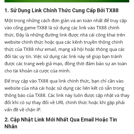
1. Sử Dụng Link Chính Thức Cung Cấp Bởi TX88
Một trong những cách đơn giản và an toàn nhất để truy cập
vào cổng game TX88 là sử dụng các link vào TX88 chính
thức. Đây là những đường link được nhà cái công khai trên
website chính thức hoặc qua các kênh truyền thông chính
thức của TX88 như email, mạng xã hội hoặc thông qua các
đối tác uy tín. Việc sử dụng các link này sẽ giúp bạn tránh
được các trang web giả mạo, đồng thời đảm bảo sự an toàn
cho tài khoản cá cược của mình.
Để truy cập vào TX88 qua link chính thức, bạn chỉ cần vào
website của nhà cái hoặc sử dụng các liên kết có sẵn trong
thông báo của TX88. Các link này luôn được cập nhật và thay
đổi khi có sự thay đổi về URL chính thức hoặc khi gặp phải
vấn đề về chặn IP.
2. Cập Nhật Link Mới Nhất Qua Email Hoặc Tin
Nhắn