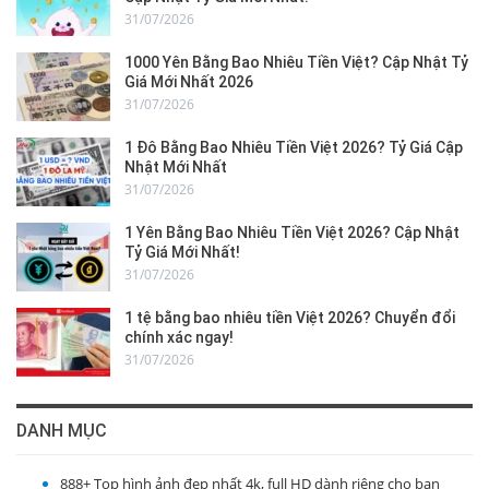
31/07/2026
1000 Yên Bằng Bao Nhiêu Tiền Việt? Cập Nhật Tỷ
Giá Mới Nhất 2026
31/07/2026
1 Đô Bằng Bao Nhiêu Tiền Việt 2026? Tỷ Giá Cập
Nhật Mới Nhất
31/07/2026
1 Yên Bằng Bao Nhiêu Tiền Việt 2026? Cập Nhật
Tỷ Giá Mới Nhất!
31/07/2026
1 tệ bằng bao nhiêu tiền Việt 2026? Chuyển đổi
chính xác ngay!
31/07/2026
DANH MỤC
888+ Top hình ảnh đẹp nhất 4k, full HD dành riêng cho bạn