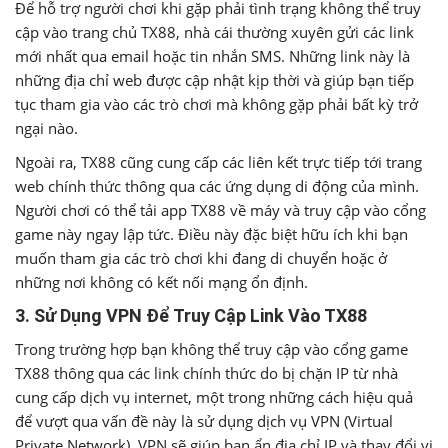
Để hỗ trợ người chơi khi gặp phải tình trạng không thể truy
cập vào trang chủ TX88, nhà cái thường xuyên gửi các link
mới nhất qua email hoặc tin nhắn SMS. Những link này là
những địa chỉ web được cập nhật kịp thời và giúp bạn tiếp
tục tham gia vào các trò chơi mà không gặp phải bất kỳ trở
ngại nào.
Ngoài ra, TX88 cũng cung cấp các liên kết trực tiếp tới trang
web chính thức thông qua các ứng dụng di động của mình.
Người chơi có thể tải app TX88 về máy và truy cập vào cổng
game này ngay lập tức. Điều này đặc biệt hữu ích khi bạn
muốn tham gia các trò chơi khi đang di chuyển hoặc ở
những nơi không có kết nối mạng ổn định.
3. Sử Dụng VPN Để Truy Cập Link Vào TX88
Trong trường hợp bạn không thể truy cập vào cổng game
TX88 thông qua các link chính thức do bị chặn IP từ nhà
cung cấp dịch vụ internet, một trong những cách hiệu quả
để vượt qua vấn đề này là sử dụng dịch vụ VPN (Virtual
Private Network). VPN sẽ giúp bạn ẩn địa chỉ IP và thay đổi vị