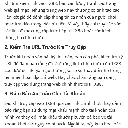
Khi tìm kiếm link vào TX88, bạn cần lưu ý tránh các trang
web giả mạo. Những trang web này thường cố tình tạo các
liên kết giả để đánh cắp thông tin cá nhân của người chơi
hoặc lừa đảo trong việc rút tiền. Vì vậy, hãy chỉ truy cập vào
các link được cung cấp trực tiếp từ TX88 hoặc các kênh
thông tin chính thức.
2. Kiểm Tra URL Trước Khi Truy Cập
Trước khi nhấn vào bất kỳ link nào, bạn cần phải kiểm tra kỹ
URL để đảm bảo rằng đó là đường link chính thức của TX88.
Các đường link giả mạo thường sẽ có sự thay đổi nhỏ trong
tên miền hoặc địa chỉ web. Hãy chắc chắn rằng bạn đang
truy cập vào đúng trang web chính thức của TX88.
3. Đảm Bảo An Toàn Cho Tài Khoản
Sau khi truy cập vào TX88 qua các link chính thức, hãy đảm
bảo rằng bạn sử dụng mật khẩu mạnh cho tài khoản của
mình và thay đổi mật khẩu thường xuyên để bảo vệ tài
khoản khỏi các nguy cơ bị hack. Ngoài ra, hãy kích hoạt xác