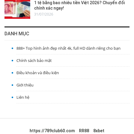
1 tệ bằng bao nhiêu tiền Việt 2026? Chuyển đổi
chính xác ngay!
31/07/2026
DANH MỤC
888+ Top hình ảnh đẹp nhất 4k, full HD dành riêng cho bạn
Chính sách bảo mật
Điều khoản và điều kiện
Giới thiệu
Liên hệ
https://789club60.com
RR88
8xbet