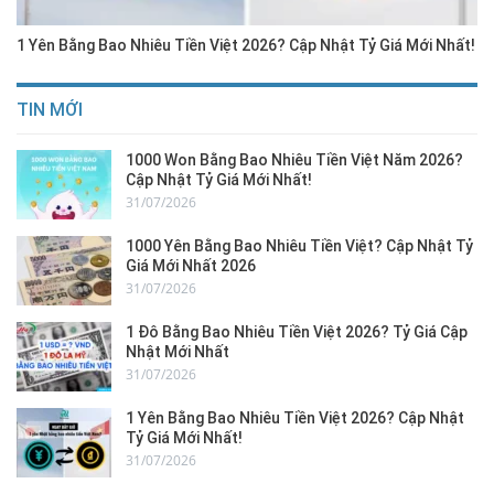
1 Yên Bằng Bao Nhiêu Tiền Việt 2026? Cập Nhật Tỷ Giá Mới Nhất!
TIN MỚI
1000 Won Bằng Bao Nhiêu Tiền Việt Năm 2026?
Cập Nhật Tỷ Giá Mới Nhất!
31/07/2026
1000 Yên Bằng Bao Nhiêu Tiền Việt? Cập Nhật Tỷ
Giá Mới Nhất 2026
31/07/2026
1 Đô Bằng Bao Nhiêu Tiền Việt 2026? Tỷ Giá Cập
Nhật Mới Nhất
31/07/2026
1 Yên Bằng Bao Nhiêu Tiền Việt 2026? Cập Nhật
Tỷ Giá Mới Nhất!
31/07/2026