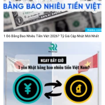
1 Đô Bằng Bao Nhiêu Tiền Việt 2026? Tỷ Giá Cập Nhật Mới Nhất