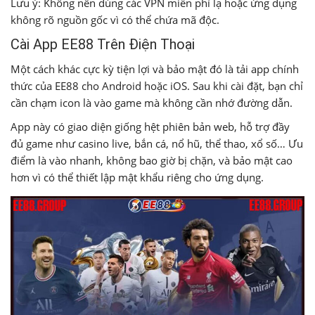
Lưu ý: Không nên dùng các VPN miễn phí lạ hoặc ứng dụng
không rõ nguồn gốc vì có thể chứa mã độc.
Cài App EE88 Trên Điện Thoại
Một cách khác cực kỳ tiện lợi và bảo mật đó là tải app chính
thức của EE88 cho Android hoặc iOS. Sau khi cài đặt, bạn chỉ
cần chạm icon là vào game mà không cần nhớ đường dẫn.
App này có giao diện giống hệt phiên bản web, hỗ trợ đầy
đủ game như casino live, bắn cá, nổ hũ, thể thao, xổ số… Ưu
điểm là vào nhanh, không bao giờ bị chặn, và bảo mật cao
hơn vì có thể thiết lập mật khẩu riêng cho ứng dụng.