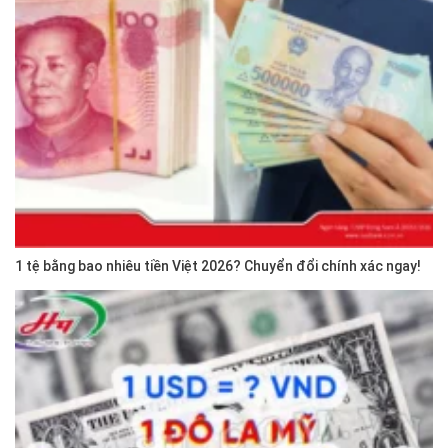
1 tệ bằng bao nhiêu tiền Việt 2026? Chuyển đổi chính xác ngay!