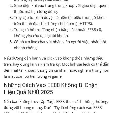
Giao diện khi vào trang trùng khớp với giao diện quen
thuộc mà bạn từng dùng.
Truy cập từ trình duyệt sẽ hiển thị biểu tượng ổ khóa
trên thanh địa chỉ (chứng chỉ bảo mật HTTPS).
Trang có hỗ trợ đăng nhập bằng tài khoản EE88 cũ,
không yêu cầu tạo lại tài khoản.
Có hỗ trợ live chat với nhân viên người Việt, phản hồi
nhanh chóng.
Nếu đường dẫn bạn vừa click vào không thỏa những điều
trên, hãy dừng lại và kiểm tra kỹ. Một link sai lệch có thể dẫn
đến mất tài khoản, thông tin cá nhân hoặc nghiêm trọng hơn
là mất toàn bộ tiền trong ví game.
Những Cách Vào EE88 Không Bị Chặn
Hiệu Quả Nhất 2025
Nếu bạn không truy cập được EE88 theo cách thông thường,
đừng vội hoang mang. Dưới đây là những cách vào EE88