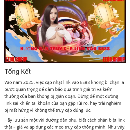
Tổng Kết
Vào năm 2025, việc cập nhật link vào EE88 không bị chặn là
bước quan trọng để đảm bảo quá trình giải trí và kiếm
thưởng của bạn không bị gián đoạn. Đừng để một đường
link sai khiến tài khoản của bạn gặp rủi ro, hay trải nghiệm
bị mất hứng vì không thể truy cập đúng lúc.
Hãy lưu sẵn một vài đường dẫn phụ, biết cách phân biệt link
thật – giả và áp dụng các mẹo truy cập thông minh. Như vậy,