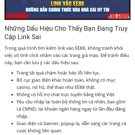
Những Dấu Hiệu Cho Thấy Bạn Đang Truy
Cập Link Sai
Trong quá trình tìm kiếm link vào EE88, không tránh khỏi
việc vô tình click nhầm vào các trang giả mạo. Để tránh điều
này, bạn cần lưu ý các dấu hiệu sau:
Trang tải quá chậm hoặc báo lỗi liên tục.
Bố cục giao diện khác hoàn toàn, không có mục
casino, nổ hũ, thể thao như EE88 thật.
Không có hỗ trợ chat trực tuyến bằng tiếng Việt.
Yêu cầu nhập lại toàn bộ thông tin cá nhân, bao gồm
cả CMND, tài khoản ngân hàng ngay từ lần đầu đăng
nhập.
Giao diện có banner, popup lạ, dẫn sang các trang cá
cược không liên quan.