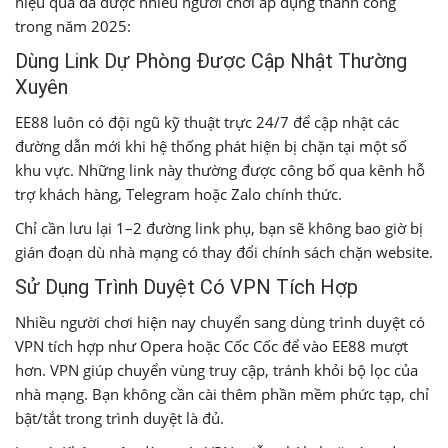
hiệu quả đã được nhiều người chơi áp dụng thành công
trong năm 2025:
Dùng Link Dự Phòng Được Cập Nhật Thường
Xuyên
EE88 luôn có đội ngũ kỹ thuật trực 24/7 để cập nhật các
đường dẫn mới khi hệ thống phát hiện bị chặn tại một số
khu vực. Những link này thường được công bố qua kênh hỗ
trợ khách hàng, Telegram hoặc Zalo chính thức.
Chỉ cần lưu lại 1–2 đường link phụ, bạn sẽ không bao giờ bị
gián đoạn dù nhà mạng có thay đổi chính sách chặn website.
Sử Dụng Trình Duyệt Có VPN Tích Hợp
Nhiều người chơi hiện nay chuyển sang dùng trình duyệt có
VPN tích hợp như Opera hoặc Cốc Cốc để vào EE88 mượt
hơn. VPN giúp chuyển vùng truy cập, tránh khỏi bộ lọc của
nhà mạng. Bạn không cần cài thêm phần mềm phức tạp, chỉ
bật/tắt trong trình duyệt là đủ.