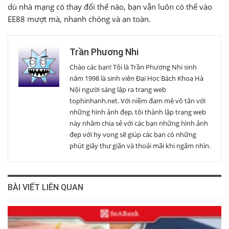
dù nhà mạng có thay đổi thế nào, bạn vẫn luôn có thể vào
EE88 mượt mà, nhanh chóng và an toàn.
Trần Phương Nhi
Chào các bạn! Tôi là Trần Phương Nhi sinh
năm 1998 là sinh viên Đại Học Bách Khoa Hà
Nội người sáng lập ra trang web
tophinhanh.net. Với niềm đam mê vô tận với
những hình ảnh đẹp, tôi thành lập trang web
này nhằm chia sẻ với các bạn những hình ảnh
đẹp với hy vọng sẽ giúp các bạn có những
phút giây thư giãn và thoải mãi khi ngắm nhìn.
BÀI VIẾT LIÊN QUAN