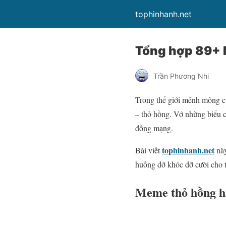
tophinhanh.net
Tổng hợp 89+ M
Trần Phương Nhi
Trong thế giới mênh mông c
– thỏ hồng. Vớ những biểu c
đồng mạng.
tophinhanh.net
Bài viết
này
huống dở khóc dở cười cho t
Meme thỏ hồng hà