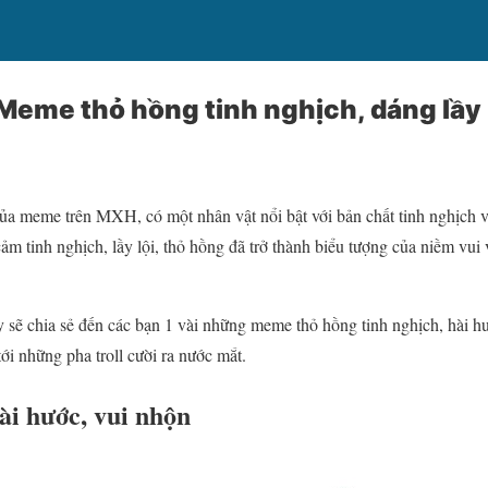
eme thỏ hồng tinh nghịch, dáng lầy 
ủa meme trên MXH, có một nhân vật nổi bật với bản chất tinh nghịch
ảm tinh nghịch, lầy lội, thỏ hồng đã trở thành biểu tượng của niềm vui
 sẽ chia sẻ đến các bạn 1 vài những meme thỏ hồng tinh nghịch, hài hư
ới những pha troll cười ra nước mắt.
i hước, vui nhộn