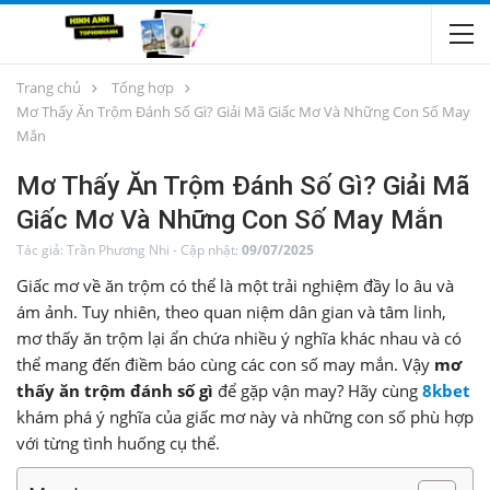
Trang chủ
Tổng hợp
Mơ Thấy Ăn Trộm Đánh Số Gì? Giải Mã Giấc Mơ Và Những Con Số May
Mắn
Mơ Thấy Ăn Trộm Đánh Số Gì? Giải Mã
Giấc Mơ Và Những Con Số May Mắn
Tác giả:
Trần Phương Nhi
-
Cập nhật:
09/07/2025
Giấc mơ về ăn trộm có thể là một trải nghiệm đầy lo âu và
ám ảnh. Tuy nhiên, theo quan niệm dân gian và tâm linh,
mơ thấy ăn trộm lại ẩn chứa nhiều ý nghĩa khác nhau và có
thể mang đến điềm báo cùng các con số may mắn. Vậy
mơ
thấy ăn trộm đánh số gì
để gặp vận may? Hãy cùng
8kbet
khám phá ý nghĩa của giấc mơ này và những con số phù hợp
với từng tình huống cụ thể.