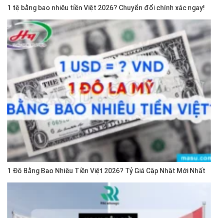
1 tệ bằng bao nhiêu tiền Việt 2026? Chuyển đổi chính xác ngay!
1 Đô Bằng Bao Nhiêu Tiền Việt 2026? Tỷ Giá Cập Nhật Mới Nhất