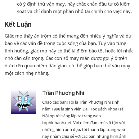
có ý định thử vận may, hãy chắc chắn đầu tư có kiểm
soát và chỉ dành một phần nhỏ tài chính cho việc này.
Kết Luận
Giấc mơ thấy ăn trộm có thể mang đến nhiều ý nghĩa và dự
báo về các vấn đề trong cuộc sống của bạn. Tùy vào từng
tình huống, giấc mơ này có thể là điềm báo tốt hoặc lời nhắc
nhở cần cẩn trọng. Các con số may mắn được gợi ý ở trên
dựa trên quan niệm dân gian, có thể giúp bạn thử vận may
một cách nhẹ nhàng.
Trần Phương Nhi
Chào các bạn! Tôi là Trần Phương Nhi sinh
năm 1998 là sinh viên Đại Học Bách Khoa Hà
Nội người sáng lập ra trang web
tophinhanh.net. Với niềm đam mê vô tận với
những hình ảnh đẹp, tôi thành lập trang web
này nhằm chia sẻ với các bạn những hình ảnh