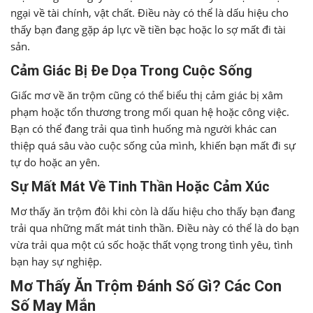
ngại về tài chính, vật chất. Điều này có thể là dấu hiệu cho
thấy bạn đang gặp áp lực về tiền bạc hoặc lo sợ mất đi tài
sản.
Cảm Giác Bị Đe Dọa Trong Cuộc Sống
Giấc mơ về ăn trộm cũng có thể biểu thị cảm giác bị xâm
phạm hoặc tổn thương trong mối quan hệ hoặc công việc.
Bạn có thể đang trải qua tình huống mà người khác can
thiệp quá sâu vào cuộc sống của mình, khiến bạn mất đi sự
tự do hoặc an yên.
Sự Mất Mát Về Tinh Thần Hoặc Cảm Xúc
Mơ thấy ăn trộm đôi khi còn là dấu hiệu cho thấy bạn đang
trải qua những mất mát tinh thần. Điều này có thể là do bạn
vừa trải qua một cú sốc hoặc thất vọng trong tình yêu, tình
bạn hay sự nghiệp.
Mơ Thấy Ăn Trộm Đánh Số Gì? Các Con
Số May Mắn