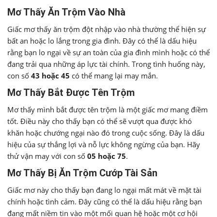
Mơ Thấy Ăn Trộm Vào Nhà
Giấc mơ thấy ăn trộm đột nhập vào nhà thường thể hiện sự
bất an hoặc lo lắng trong gia đình. Đây có thể là dấu hiệu
rằng bạn lo ngại về sự an toàn của gia đình mình hoặc có thể
đang trải qua những áp lực tài chính. Trong tình huống này,
con số
43 hoặc 45
có thể mang lại may mắn.
Mơ Thấy Bắt Được Tên Trộm
Mơ thấy mình bắt được tên trộm là một giấc mơ mang điềm
tốt. Điều này cho thấy bạn có thể sẽ vượt qua được khó
khăn hoặc chướng ngại nào đó trong cuộc sống. Đây là dấu
hiệu của sự thắng lợi và nỗ lực không ngừng của bạn. Hãy
thử vận may với con số
05 hoặc 75
.
Mơ Thấy Bị Ăn Trộm Cướp Tài Sản
Giấc mơ này cho thấy bạn đang lo ngại mất mát về mặt tài
chính hoặc tình cảm. Đây cũng có thể là dấu hiệu rằng bạn
đang mất niềm tin vào một mối quan hệ hoặc một cơ hội