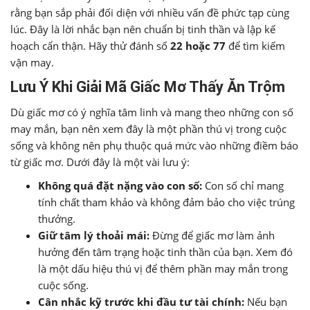
rằng bạn sắp phải đối diện với nhiều vấn đề phức tạp cùng
lúc. Đây là lời nhắc bạn nên chuẩn bị tinh thần và lập kế
hoạch cẩn thận. Hãy thử đánh số
22 hoặc 77
để tìm kiếm
vận may.
Lưu Ý Khi Giải Mã Giấc Mơ Thấy Ăn Trộm
Dù giấc mơ có ý nghĩa tâm linh và mang theo những con số
may mắn, bạn nên xem đây là một phần thú vị trong cuộc
sống và không nên phụ thuộc quá mức vào những điềm báo
từ giấc mơ. Dưới đây là một vài lưu ý:
Không quá đặt nặng vào con số:
Con số chỉ mang
tính chất tham khảo và không đảm bảo cho việc trúng
thưởng.
Giữ tâm lý thoải mái:
Đừng để giấc mơ làm ảnh
hưởng đến tâm trạng hoặc tinh thần của bạn. Xem đó
là một dấu hiệu thú vị để thêm phần may mắn trong
cuộc sống.
Cân nhắc kỹ trước khi đầu tư tài chính:
Nếu bạn