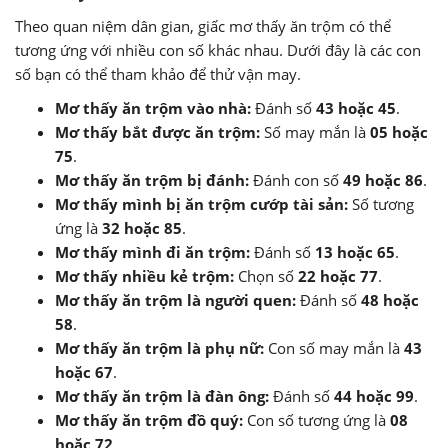
Theo quan niệm dân gian, giấc mơ thấy ăn trộm có thể
tương ứng với nhiều con số khác nhau. Dưới đây là các con
số bạn có thể tham khảo để thử vận may.
Mơ thấy ăn trộm vào nhà:
Đánh số
43 hoặc 45
.
Mơ thấy bắt được ăn trộm:
Số may mắn là
05 hoặc
75
.
Mơ thấy ăn trộm bị đánh:
Đánh con số
49 hoặc 86
.
Mơ thấy mình bị ăn trộm cướp tài sản:
Số tương
ứng là
32 hoặc 85
.
Mơ thấy mình đi ăn trộm:
Đánh số
13 hoặc 65
.
Mơ thấy nhiều kẻ trộm:
Chọn số
22 hoặc 77
.
Mơ thấy ăn trộm là người quen:
Đánh số
48 hoặc
58
.
Mơ thấy ăn trộm là phụ nữ:
Con số may mắn là
43
hoặc 67
.
Mơ thấy ăn trộm là đàn ông:
Đánh số
44 hoặc 99
.
Mơ thấy ăn trộm đồ quý:
Con số tương ứng là
08
hoặc 72
.