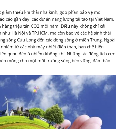
c giảm thiểu khí thải nhà kính, góp phần bảo vệ môi
áo cáo gần đây, các dự án năng lượng tái tạo tại Việt Nam,
ảm hàng triệu tấn CO2 mỗi năm. Điều này không chỉ cải
lớn như Hà Nội và TP.HCM, mà còn bảo vệ các hệ sinh thái
ng sông Cửu Long đến các dòng sông ở miền Trung. Ngoài
ô nhiễm từ các nhà máy nhiệt điện than, hạn chế hiện
liên quan đến ô nhiễm không khí. Những tác động tích cực
ặt nền móng cho một môi trường sống bền vững, đảm bảo