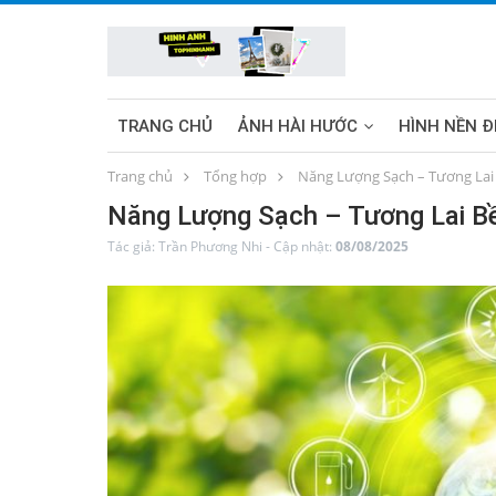
TRANG CHỦ
ẢNH HÀI HƯỚC
HÌNH NỀN Đ
Trang chủ
Tổng hợp
Năng Lượng Sạch – Tương Lai
HÌNH NỀN MÁY TÍNH
SUNWIN
Năng Lượng Sạch – Tương Lai B
Tác giả:
Trần Phương Nhi
-
Cập nhật:
08/08/2025