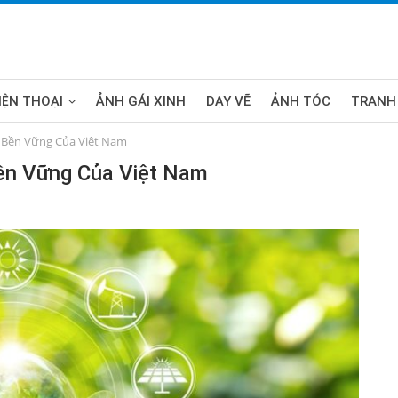
IỆN THOẠI
ẢNH GÁI XINH
DẠY VẼ
ẢNH TÓC
TRANH
 Bền Vững Của Việt Nam
ền Vững Của Việt Nam