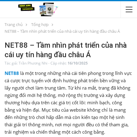
Trang chủ
Tổng hợp
NET88 – Tầm nhìn phát triển của nhà cái uy tín hàng đầu châu Á
NET88 – Tầm nhìn phát triển của nhà
cái uy tín hàng đầu châu Á
Tác giả:
Trần Phương Nhi
-
Cập nhật:
16/10/2025
NET88
là một trong những nhà cái tiên phong trong lĩnh vực
cá cược trực tuyến với định hướng phát triển bền vững và
lấy người chơi làm trung tâm. Từ khi ra mắt, trang đã không
ngừng đổi mới hệ thống, mở rộng thị trường và xây dựng
thương hiệu dựa trên các giá trị cốt lõi: minh bạch, công
bằng và hiện đại. Mục tiêu của website không chỉ là mang
đến những trò chơi hấp dẫn mà còn kiến tạo một hệ sinh
thái giải trí thông minh, nơi mọi người đều có thể tham gia,
trải nghiệm và chiến thắng một cách công bằng.