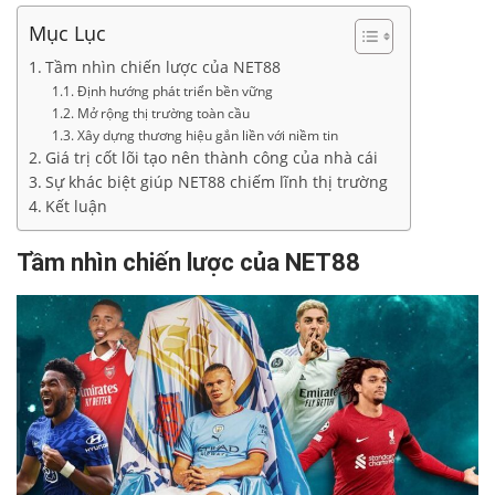
Mục Lục
Tầm nhìn chiến lược của NET88
Định hướng phát triển bền vững
Mở rộng thị trường toàn cầu
Xây dựng thương hiệu gắn liền với niềm tin
Giá trị cốt lõi tạo nên thành công của nhà cái
Sự khác biệt giúp NET88 chiếm lĩnh thị trường
Kết luận
Tầm nhìn chiến lược của NET88