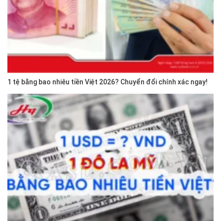
1 tệ bằng bao nhiêu tiền Việt 2026? Chuyển đổi chính xác ngay!