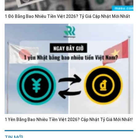
1 Đô Bằng Bao Nhiêu Tiền Việt 2026? Tỷ Giá Cập Nhật Mới Nhất
1 Yên Bằng Bao Nhiêu Tiền Việt 2026? Cập Nhật Tỷ Giá Mới Nhất!
TIN MỚI