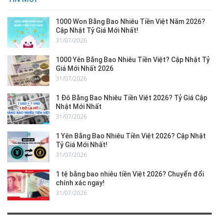
1000 Won Bằng Bao Nhiêu Tiền Việt Năm 2026?
Cập Nhật Tỷ Giá Mới Nhất!
31/07/2026
1000 Yên Bằng Bao Nhiêu Tiền Việt? Cập Nhật Tỷ
Giá Mới Nhất 2026
31/07/2026
1 Đô Bằng Bao Nhiêu Tiền Việt 2026? Tỷ Giá Cập
Nhật Mới Nhất
31/07/2026
1 Yên Bằng Bao Nhiêu Tiền Việt 2026? Cập Nhật
Tỷ Giá Mới Nhất!
31/07/2026
1 tệ bằng bao nhiêu tiền Việt 2026? Chuyển đổi
chính xác ngay!
31/07/2026