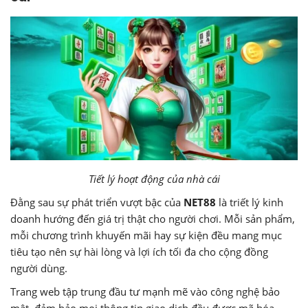
Tiết lý hoạt động của nhà cái
Đằng sau sự phát triển vượt bậc của
NET88
là triết lý kinh
doanh hướng đến giá trị thật cho người chơi. Mỗi sản phẩm,
mỗi chương trình khuyến mãi hay sự kiện đều mang mục
tiêu tạo nên sự hài lòng và lợi ích tối đa cho cộng đồng
người dùng.
Trang web tập trung đầu tư mạnh mẽ vào công nghệ bảo