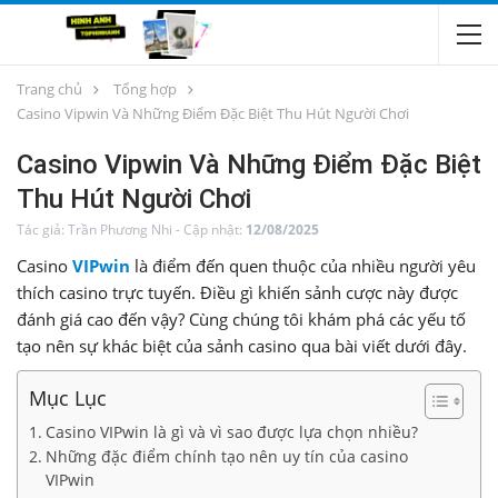
Trang chủ
Tổng hợp
Casino Vipwin Và Những Điểm Đặc Biệt Thu Hút Người Chơi
Casino Vipwin Và Những Điểm Đặc Biệt
Thu Hút Người Chơi
Tác giả:
Trần Phương Nhi
-
Cập nhật:
12/08/2025
Casino
VIPwin
là điểm đến quen thuộc của nhiều người yêu
thích casino trực tuyến. Điều gì khiến sảnh cược này được
đánh giá cao đến vậy? Cùng chúng tôi khám phá các yếu tố
tạo nên sự khác biệt của sảnh casino qua bài viết dưới đây.
Mục Lục
Casino VIPwin là gì và vì sao được lựa chọn nhiều?
Những đặc điểm chính tạo nên uy tín của casino
VIPwin