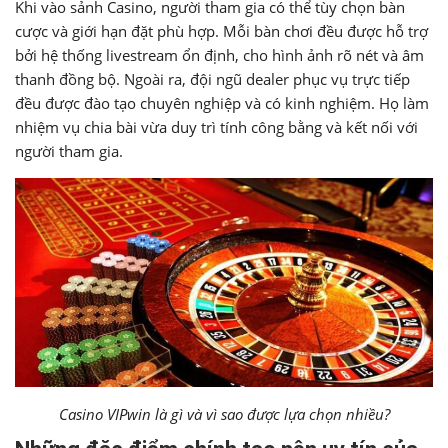
Khi vào sảnh Casino, người tham gia có thể tùy chọn bàn
cược và giới hạn đặt phù hợp. Mỗi bàn chơi đều được hỗ trợ
bởi hệ thống livestream ổn định, cho hình ảnh rõ nét và âm
thanh đồng bộ. Ngoài ra, đội ngũ dealer phục vụ trực tiếp
đều được đào tạo chuyên nghiệp và có kinh nghiệm. Họ làm
nhiệm vụ chia bài vừa duy trì tính công bằng và kết nối với
người tham gia.
Casino VIPwin là gì và vì sao được lựa chọn nhiều?