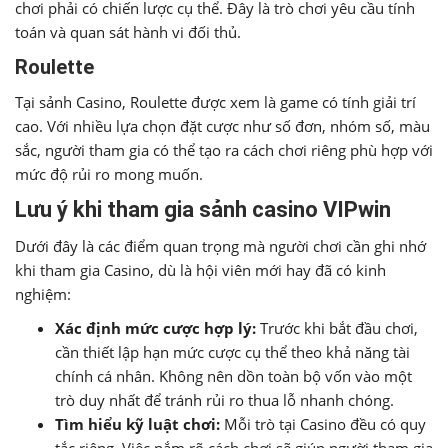
chơi phải có chiến lược cụ thể. Đây là trò chơi yêu cầu tính
toán và quan sát hành vi đối thủ.
Roulette
Tại sảnh Casino, Roulette được xem là game có tính giải trí
cao. Với nhiều lựa chọn đặt cược như số đơn, nhóm số, màu
sắc, người tham gia có thể tạo ra cách chơi riêng phù hợp với
mức độ rủi ro mong muốn.
Lưu ý khi tham gia sảnh casino VIPwin
Dưới đây là các điểm quan trọng mà người chơi cần ghi nhớ
khi tham gia Casino, dù là hội viên mới hay đã có kinh
nghiệm:
Xác định mức cược hợp lý:
Trước khi bắt đầu chơi,
cần thiết lập hạn mức cược cụ thể theo khả năng tài
chính cá nhân. Không nên dồn toàn bộ vốn vào một
trò duy nhất để tránh rủi ro thua lỗ nhanh chóng.
Tìm hiểu kỹ luật chơi:
Mỗi trò tại Casino đều có quy