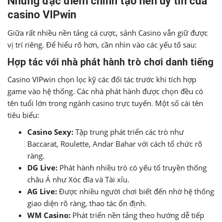
Những đặc điểm chính tạo nên uy tín của
casino VIPwin
Giữa rất nhiều nền tảng cá cược, sảnh Casino vẫn giữ được
vị trí riêng. Để hiểu rõ hơn, cần nhìn vào các yếu tố sau:
Hợp tác với nhà phát hành trò chơi danh tiếng
Casino VIPwin chọn lọc kỹ các đối tác trước khi tích hợp
game vào hệ thống. Các nhà phát hành được chọn đều có
tên tuổi lớn trong ngành casino trực tuyến. Một số cái tên
tiêu biểu:
Casino Sexy:
Tập trung phát triển các trò như
Baccarat, Roulette, Andar Bahar với cách tổ chức rõ
ràng.
DG Live:
Phát hành nhiều trò có yếu tố truyền thống
châu Á như Xóc đĩa và Tài xỉu.
AG Live:
Được nhiều người chơi biết đến nhờ hệ thống
giao diện rõ ràng, thao tác ổn định.
WM Casino:
Phát triển nền tảng theo hướng dễ tiếp