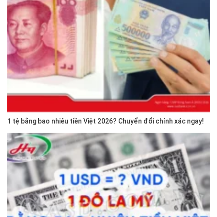
1 tệ bằng bao nhiêu tiền Việt 2026? Chuyển đổi chính xác ngay!