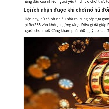
hàng đầu của nhiều người yêu thích trò chơi trực t
Lợi ích nhận được khi chơi nổ hũ đ
Hiện nay, dù có rất nhiều nhà cái cung cấp tựa ga
tại Bet365 vẫn không ngừng tăng. Điều gì đã giúp
người chơi mới? Cùng khám phá những lý do sau đ