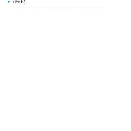
Liên hệ