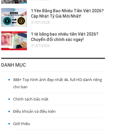
1 Yên Bằng Bao Nhiêu Tiền Việt 2026?
Cập Nhật Tỷ Giá Mới Nhất!
31/07/2026
1 tệ bằng bao nhiêu tiền Việt 2026?
Chuyển đổi chính xác ngay!
31/07/2026
DANH MỤC
888+ Top hình ảnh đẹp nhất 4k, full HD dành riêng
cho bạn
Chính sách bảo mật
Điều khoản và điều kiện
Giới thiệu