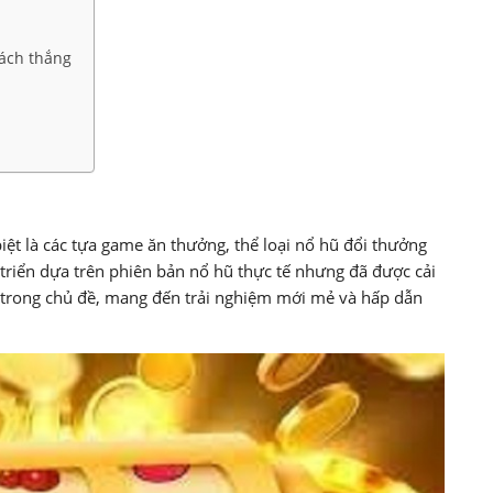
ách thắng
iệt là các tựa game ăn thưởng, thể loại nổ hũ đổi thưởng
 triển dựa trên phiên bản nổ hũ thực tế nhưng đã được cải
g trong chủ đề, mang đến trải nghiệm mới mẻ và hấp dẫn