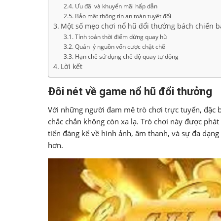
Ưu đãi và khuyến mãi hấp dẫn
Bảo mật thông tin an toàn tuyệt đối
Một số mẹo chơi nổ hũ đổi thưởng bách chiến b
Tính toán thời điểm dừng quay hũ
Quản lý nguồn vốn cược chặt chẽ
Hạn chế sử dụng chế độ quay tự động
Lời kết
Đôi nét về game nổ hũ đổi thưởng
Với những người đam mê trò chơi trực tuyến, đặc b
chắc chắn không còn xa lạ. Trò chơi này được phát
tiến đáng kể về hình ảnh, âm thanh, và sự đa dạn
hơn.