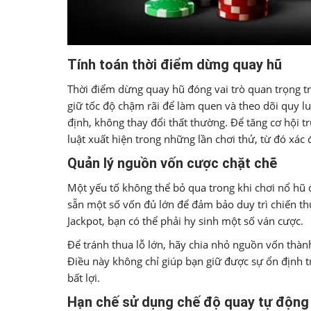
Tính toán thời điểm dừng quay hũ
Thời điểm dừng quay hũ đóng vai trò quan trọng tro
giữ tốc độ chậm rãi để làm quen và theo dõi quy lu
định, không thay đổi thất thường. Để tăng cơ hội t
luật xuất hiện trong những lần chơi thử, từ đó xác
Quản lý nguồn vốn cược chặt chẽ
Một yếu tố không thể bỏ qua trong khi chơi nổ hũ 
sẵn một số vốn đủ lớn để đảm bảo duy trì chiến thuậ
Jackpot, bạn có thể phải hy sinh một số ván cược.
Để tránh thua lỗ lớn, hãy chia nhỏ nguồn vốn thàn
Điều này không chỉ giúp bạn giữ được sự ổn định t
bất lợi.
Hạn chế sử dụng chế độ quay tự động