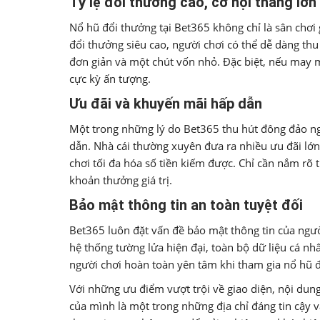
Tỷ lệ đổi thưởng cao, cơ hội thắng lớn
Nổ hũ đổi thưởng tại Bet365 không chỉ là sân chơi g
đổi thưởng siêu cao, người chơi có thể dễ dàng thu
đơn giản và một chút vốn nhỏ. Đặc biệt, nếu may 
cực kỳ ấn tượng.
Ưu đãi và khuyến mãi hấp dẫn
Một trong những lý do Bet365 thu hút đông đảo ng
dẫn. Nhà cái thường xuyên đưa ra nhiều ưu đãi lớ
chơi tối đa hóa số tiền kiếm được. Chỉ cần nắm rõ 
khoản thưởng giá trị.
Bảo mật thông tin an toàn tuyệt đối
Bet365 luôn đặt vấn đề bảo mật thông tin của ngườ
hệ thống tường lửa hiện đại, toàn bộ dữ liệu cá n
người chơi hoàn toàn yên tâm khi tham gia nổ hũ đ
Với những ưu điểm vượt trội về giao diện, nội dung
của mình là một trong những địa chỉ đáng tin cậy 