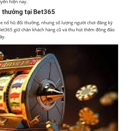
uyến hiện nay.
ổi thưởng tại Bet365
me nổ hũ đổi thưởng, nhưng số lượng người chơi đăng ký
 Bet365 giữ chân khách hàng cũ và thu hút thêm đông đảo
ây.