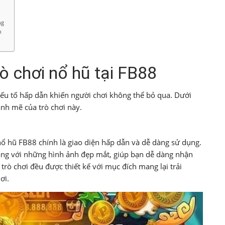
ng
n
ò chơi nổ hũ tại FB88
ếu tố hấp dẫn khiến người chơi không thể bỏ qua. Dưới
nh mẽ của trò chơi này.
ổ hũ FB88 chính là giao diện hấp dẫn và dễ dàng sử dụng.
 ràng với những hình ảnh đẹp mắt, giúp bạn dễ dàng nhận
 trò chơi đều được thiết kế với mục đích mang lại trải
ơi.