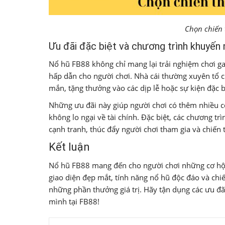
Chọn chiến
Ưu đãi đặc biệt và chương trình khuyến 
Nổ hũ FB88 không chỉ mang lại trải nghiệm chơi g
hấp dẫn cho người chơi. Nhà cái thường xuyên tổ
mắn, tặng thưởng vào các dịp lễ hoặc sự kiện đặc b
Những ưu đãi này giúp người chơi có thêm nhiều c
không lo ngại về tài chính. Đặc biệt, các chương t
cạnh tranh, thúc đẩy người chơi tham gia và chiến 
Kết luận
Nổ hũ FB88 mang đến cho người chơi những cơ hội
giao diện đẹp mắt, tính năng nổ hũ độc đáo và chi
những phần thưởng giá trị. Hãy tận dụng các ưu đ
mình tại FB88!