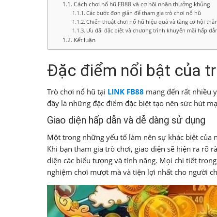
Cách chơi nổ hũ FB88 và cơ hội nhận thưởng khủng
Các bước đơn giản để tham gia trò chơi nổ hũ
Chiến thuật chơi nổ hũ hiệu quả và tăng cơ hội thắ
Ưu đãi đặc biệt và chương trình khuyến mãi hấp dẫ
Kết luận
Đặc điểm nổi bật của tr
Trò chơi nổ hũ tại
LINK FB88
mang đến rất nhiều y
đây là những đặc điểm đặc biệt tạo nên sức hút mạ
Giao diện hấp dẫn và dễ dàng sử dụng
Một trong những yếu tố làm nên sự khác biệt của n
Khi bạn tham gia trò chơi, giao diện sẽ hiện ra rõ
diện các biểu tượng và tính năng. Mọi chi tiết trong
nghiệm chơi mượt mà và tiện lợi nhất cho người ch