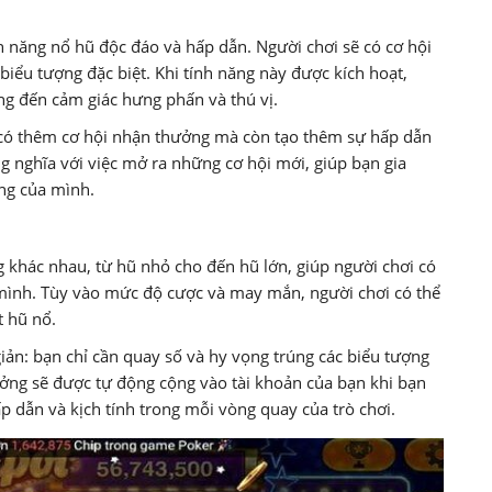
h năng nổ hũ độc đáo và hấp dẫn. Người chơi sẽ có cơ hội
biểu tượng đặc biệt. Khi tính năng này được kích hoạt,
g đến cảm giác hưng phấn và thú vị.
 có thêm cơ hội nhận thưởng mà còn tạo thêm sự hấp dẫn
ng nghĩa với việc mở ra những cơ hội mới, giúp bạn gia
ởng của mình.
 khác nhau, từ hũ nhỏ cho đến hũ lớn, giúp người chơi có
mình. Tùy vào mức độ cược và may mắn, người chơi có thể
t hũ nổ.
ản: bạn chỉ cần quay số và hy vọng trúng các biểu tượng
ưởng sẽ được tự động cộng vào tài khoản của bạn khi bạn
p dẫn và kịch tính trong mỗi vòng quay của trò chơi.