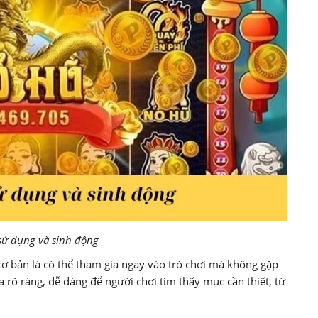
 sử dụng và sinh động
 cơ bản là có thể tham gia ngay vào trò chơi mà không gặp
 rõ ràng, dễ dàng để người chơi tìm thấy mục cần thiết, từ