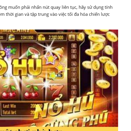
ông muốn phải nhấn nút quay liên tục, hãy sử dụng tính
m thời gian và tập trung vào việc tối đa hóa chiến lược