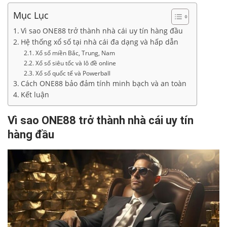
Mục Lục
Vì sao ONE88 trở thành nhà cái uy tín hàng đầu
Hệ thống xổ số tại nhà cái đa dạng và hấp dẫn
Xổ số miền Bắc, Trung, Nam
Xổ số siêu tốc và lô đề online
Xổ số quốc tế và Powerball
Cách ONE88 bảo đảm tính minh bạch và an toàn
Kết luận
Vì sao ONE88 trở thành nhà cái uy tín
hàng đầu