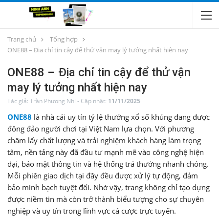
Trang chủ
Tổng hợp
ONE88 – Địa chỉ tin cậy để thử vận may lý tưởng nhất hiện nay
ONE88 – Địa chỉ tin cậy để thử vận
may lý tưởng nhất hiện nay
Tác giả:
Trần Phương Nhi
-
Cập nhật:
11/11/2025
ONE88
là nhà cái uy tín tỷ lệ thưởng xổ số khủng đang được
đông đảo người chơi tại Việt Nam lựa chọn. Với phương
châm lấy chất lượng và trải nghiệm khách hàng làm trọng
tâm, nền tảng này đã đầu tư mạnh mẽ vào công nghệ hiện
đại, bảo mật thông tin và hệ thống trả thưởng nhanh chóng.
Mỗi phiên giao dịch tại đây đều được xử lý tự động, đảm
bảo minh bạch tuyệt đối. Nhờ vậy, trang không chỉ tạo dựng
được niềm tin mà còn trở thành biểu tượng cho sự chuyên
nghiệp và uy tín trong lĩnh vực cá cược trực tuyến.