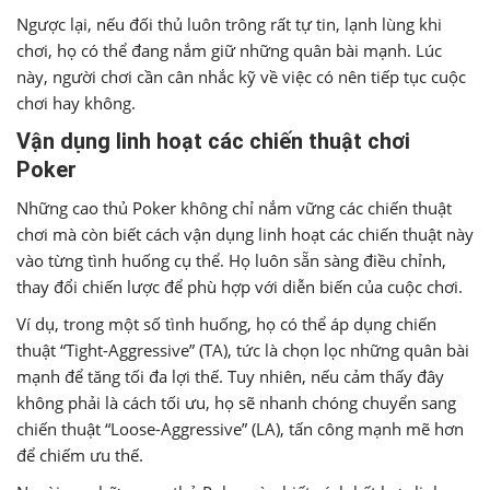
Ngược lại, nếu đối thủ luôn trông rất tự tin, lạnh lùng khi
chơi, họ có thể đang nắm giữ những quân bài mạnh. Lúc
này, người chơi cần cân nhắc kỹ về việc có nên tiếp tục cuộc
chơi hay không.
Vận dụng linh hoạt các chiến thuật chơi
Poker
Những cao thủ Poker không chỉ nắm vững các chiến thuật
chơi mà còn biết cách vận dụng linh hoạt các chiến thuật này
vào từng tình huống cụ thể. Họ luôn sẵn sàng điều chỉnh,
thay đổi chiến lược để phù hợp với diễn biến của cuộc chơi.
Ví dụ, trong một số tình huống, họ có thể áp dụng chiến
thuật “Tight-Aggressive” (TA), tức là chọn lọc những quân bài
mạnh để tăng tối đa lợi thế. Tuy nhiên, nếu cảm thấy đây
không phải là cách tối ưu, họ sẽ nhanh chóng chuyển sang
chiến thuật “Loose-Aggressive” (LA), tấn công mạnh mẽ hơn
để chiếm ưu thế.