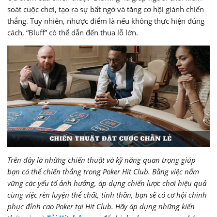
soát cuộc chơi, tạo ra sự bất ngờ và tăng cơ hội giành chiến
thắng. Tuy nhiên, nhược điểm là nếu không thực hiện đúng
cách, “Bluff” có thể dẫn đến thua lỗ lớn.
Trên đây là những chiến thuật và kỹ năng quan trọng giúp
bạn có thể chiến thắng trong Poker Hit Club. Bằng việc nắm
vững các yếu tố ảnh hưởng, áp dụng chiến lược chơi hiệu quả
cùng việc rèn luyện thể chất, tinh thần, bạn sẽ có cơ hội chinh
phục đỉnh cao Poker tại Hit Club. Hãy áp dụng những kiến