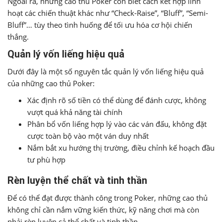
Ngoài ra, những cao thủ Poker còn biết cách kết hợp linh
hoạt các chiến thuật khác như “Check-Raise”, “Bluff”, “Semi-
Bluff”… tùy theo tình huống để tối ưu hóa cơ hội chiến
thắng.
Quản lý vốn liếng hiệu quả
Dưới đây là một số nguyên tắc quản lý vốn liếng hiệu quả
của những cao thủ Poker:
Xác định rõ số tiền có thể dùng để đánh cược, không
vượt quá khả năng tài chính
Phân bổ vốn liếng hợp lý vào các ván đấu, không đặt
cược toàn bộ vào một ván duy nhất
Nắm bắt xu hướng thị trường, điều chỉnh kế hoạch đầu
tư phù hợp
Rèn luyện thể chất và tinh thần
Để có thể đạt được thành công trong Poker, những cao thủ
không chỉ cần nắm vững kiến thức, kỹ năng chơi mà còn
phải rèn luyện cả thể chất và tinh thần.