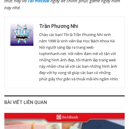
thức này và
Tải Hitclub
ngay để chinh phục game ngay hôm
nay nhé.
Trần Phương Nhi
Chào các bạn! Tôi là Trần Phương Nhi sinh
năm 1998 là sinh viên Đại Học Bách Khoa Hà
Nội người sáng lập ra trang web
tophinhanh.net. Với niềm đam mê vô tận với
những hình ảnh đẹp, tôi thành lập trang web
này nhằm chia sẻ với các bạn những hình ảnh
đẹp với hy vọng sẽ giúp các bạn có những
phút giây thư giãn và thoải mãi khi ngắm nhìn.
BÀI VIẾT LIÊN QUAN