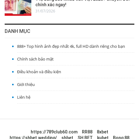
chính xác ngay!
31/07/2026
DANH MỤC
888+ Top hình ảnh đẹp nhất 4k, full HD dành riêng cho bạn
Chính sách bảo mật
Điều khoản và điều kiện
Giới thiệu
Liên hệ
https://789club60.com
RR88
8xbet
https://shbet.wedding/
shbet
SH BET
kubet
Bong 88