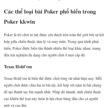
Các thể loại bài Poker phổ biến trong
Poker kkwin
Poker là trò chơi trí tuệ được yêu thích trên toàn thế giới bởi sự kết
hợp giữa chiến thuật, tâm lý và may mắn. Trong quá trình phát
triển, Poker được biến tấu thành nhiều thể loại khác nhau, mang
đến trải nghiệm đa dạng cho người chơi ở mọi cấp độ.
Texas Hold’em
Texas Hold’em là biến thể được chơi rộng rãi nhất hiện nay. Mỗi
người chơi được chia hai lá bài tẩy, kết hợp với năm lá bài chung
để tạo thành tay bài mạnh nhất. Nhịp độ nhanh, tính chiến thuật
cao khiến thể loại này luôn là lựa chọn hàng đầu cho cả người
mới và cao thủ.