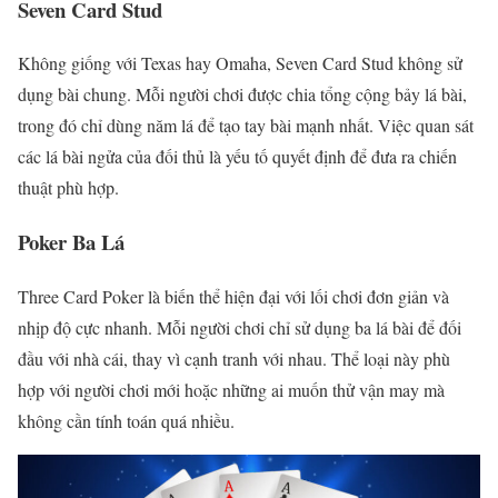
Seven Card Stud
Không giống với Texas hay Omaha, Seven Card Stud không sử
dụng bài chung. Mỗi người chơi được chia tổng cộng bảy lá bài,
trong đó chỉ dùng năm lá để tạo tay bài mạnh nhất. Việc quan sát
các lá bài ngửa của đối thủ là yếu tố quyết định để đưa ra chiến
thuật phù hợp.
Poker Ba Lá
Three Card Poker là biến thể hiện đại với lối chơi đơn giản và
nhịp độ cực nhanh. Mỗi người chơi chỉ sử dụng ba lá bài để đối
đầu với nhà cái, thay vì cạnh tranh với nhau. Thể loại này phù
hợp với người chơi mới hoặc những ai muốn thử vận may mà
không cần tính toán quá nhiều.