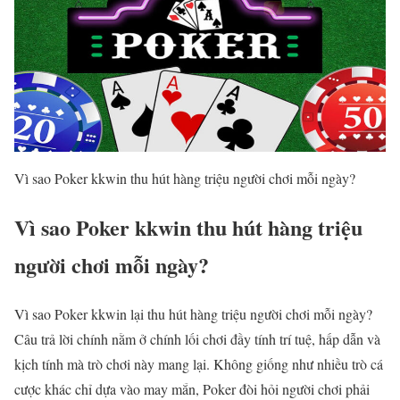
Vì sao Poker kkwin thu hút hàng triệu người chơi mỗi ngày?
Vì sao Poker kkwin thu hút hàng triệu
người chơi mỗi ngày?
Vì sao Poker kkwin lại thu hút hàng triệu người chơi mỗi ngày?
Câu trả lời chính nằm ở chính lối chơi đầy tính trí tuệ, hấp dẫn và
kịch tính mà trò chơi này mang lại. Không giống như nhiều trò cá
cược khác chỉ dựa vào may mắn, Poker đòi hỏi người chơi phải