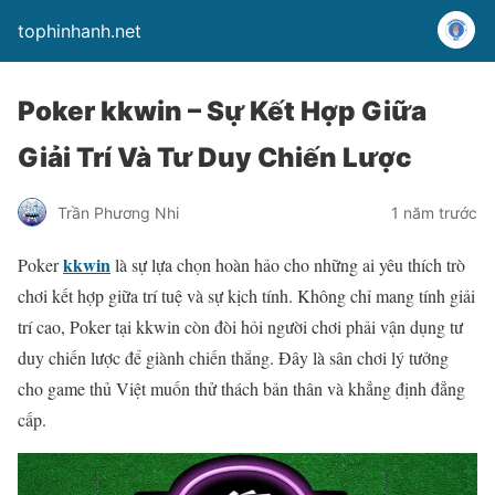
tophinhanh.net
Poker kkwin – Sự Kết Hợp Giữa
Giải Trí Và Tư Duy Chiến Lược
Trần Phương Nhi
1 năm trước
kkwin
Poker
là sự lựa chọn hoàn hảo cho những ai yêu thích trò
chơi kết hợp giữa trí tuệ và sự kịch tính. Không chỉ mang tính giải
trí cao, Poker tại kkwin còn đòi hỏi người chơi phải vận dụng tư
duy chiến lược để giành chiến thắng. Đây là sân chơi lý tưởng
cho game thủ Việt muốn thử thách bản thân và khẳng định đẳng
cấp.