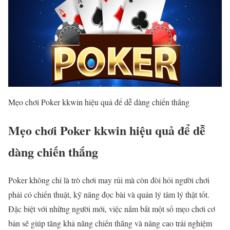
Mẹo chơi Poker kkwin hiệu quả để dễ dàng chiến thắng
Mẹo chơi Poker kkwin hiệu quả để dễ
dàng chiến thắng
Poker không chỉ là trò chơi may rủi mà còn đòi hỏi người chơi
phải có chiến thuật, kỹ năng đọc bài và quản lý tâm lý thật tốt.
Đặc biệt với những người mới, việc nắm bắt một số mẹo chơi cơ
bản sẽ giúp tăng khả năng chiến thắng và nâng cao trải nghiệm