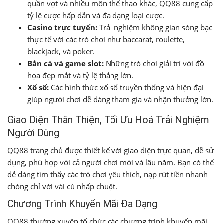
quần vợt và nhiều môn thể thao khác, QQ88 cung cấp
tỷ lệ cược hấp dẫn và đa dạng loại cược.
Casino trực tuyến:
Trải nghiệm không gian sòng bạc
thực tế với các trò chơi như baccarat, roulette,
blackjack, và poker.
Bắn cá và game slot:
Những trò chơi giải trí với đồ
họa đẹp mắt và tỷ lệ thắng lớn.
Xổ số:
Các hình thức xổ số truyền thống và hiện đại
giúp người chơi dễ dàng tham gia và nhận thưởng lớn.
Giao Diện Thân Thiện, Tối Ưu Hoá Trải Nghiệm
Người Dùng
QQ88 trang chủ được thiết kế với giao diện trực quan, dễ sử
dụng, phù hợp với cả người chơi mới và lâu năm. Bạn có thể
dễ dàng tìm thấy các trò chơi yêu thích, nạp rút tiền nhanh
chóng chỉ với vài cú nhấp chuột.
Chương Trình Khuyến Mãi Đa Dạng
QQ88 thường xuyên tổ chức các chương trình khuyến mãi