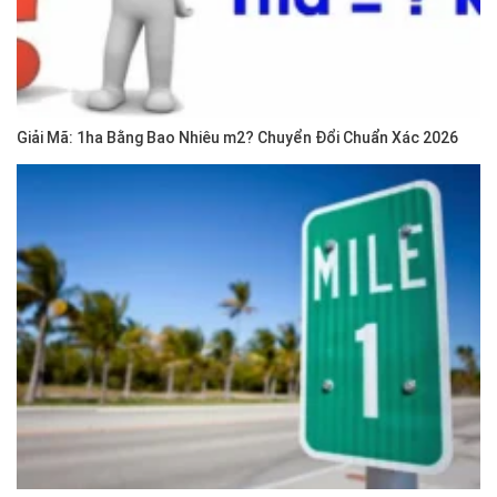
Giải Mã: 1ha Bằng Bao Nhiêu m2? Chuyển Đổi Chuẩn Xác 2026