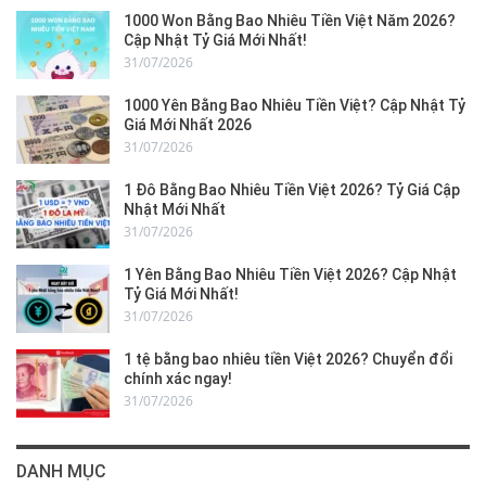
1000 Won Bằng Bao Nhiêu Tiền Việt Năm 2026?
Cập Nhật Tỷ Giá Mới Nhất!
31/07/2026
1000 Yên Bằng Bao Nhiêu Tiền Việt? Cập Nhật Tỷ
Giá Mới Nhất 2026
31/07/2026
1 Đô Bằng Bao Nhiêu Tiền Việt 2026? Tỷ Giá Cập
Nhật Mới Nhất
31/07/2026
1 Yên Bằng Bao Nhiêu Tiền Việt 2026? Cập Nhật
Tỷ Giá Mới Nhất!
31/07/2026
1 tệ bằng bao nhiêu tiền Việt 2026? Chuyển đổi
chính xác ngay!
31/07/2026
DANH MỤC