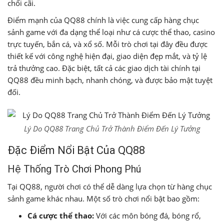
chối cãi.
Điểm mạnh của QQ88 chính là việc cung cấp hàng chục
sảnh game với đa dạng thể loại như cá cược thể thao, casino
trực tuyến, bắn cá, và xổ số. Mỗi trò chơi tại đây đều được
thiết kế với công nghệ hiện đại, giao diện đẹp mắt, và tỷ lệ
trả thưởng cao. Đặc biệt, tất cả các giao dịch tài chính tại
QQ88 đều minh bạch, nhanh chóng, và được bảo mật tuyệt
đối.
Lý Do QQ88 Trang Chủ Trở Thành Điểm Đến Lý Tưởng
Đặc Điểm Nổi Bật Của QQ88
Hệ Thống Trò Chơi Phong Phú
Tại QQ88, người chơi có thể dễ dàng lựa chọn từ hàng chục
sảnh game khác nhau. Một số trò chơi nổi bật bao gồm:
Cá cược thể thao:
Với các môn bóng đá, bóng rổ,