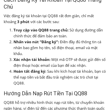
Chủ
Việc đăng ký tài khoản tại QQ88 rất đơn giản, chỉ mất
khoảng
3 phút
với các bước sau:
Truy cập vào QQ88 trang chủ:
Sử dụng đường dẫn
chính thức để đảm bảo an toàn.
Nhấn vào nút “Đăng ký”:
Điền đầy đủ thông tin cá
nhân bao gồm họ tên, số điện thoại, email và mật
khẩu.
Xác nhận tài khoản:
Một mã OTP sẽ được gửi đến số
điện thoại hoặc email của bạn để xác nhận.
Hoàn tất đăng ký:
Sau khi kích hoạt tài khoản, bạn có
thể nạp tiền và bắt đầu trải nghiệm các trò chơi tại
QQ88.
Hướng Dẫn Nạp Rút Tiền Tại QQ88
QQ88 hỗ trợ nhiều hình thức nạp rút tiền, từ chuyển khoản
ngân hàng, ví điện tử đến các phương thức thanh toán quốc