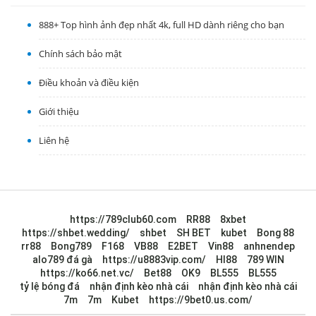
888+ Top hình ảnh đẹp nhất 4k, full HD dành riêng cho bạn
Chính sách bảo mật
Điều khoản và điều kiện
Giới thiệu
Liên hệ
https://789club60.com
RR88
8xbet
https://shbet.wedding/
shbet
SH BET
kubet
Bong 88
rr88
Bong789
F168
VB88
E2BET
Vin88
anhnendep
alo789 đá gà
https://u8883vip.com/
HI88
789 WIN
https://ko66.net.vc/
Bet88
OK9
BL555
BL555
tỷ lệ bóng đá
nhận định kèo nhà cái
nhận định kèo nhà cái
7m
7m
Kubet
https://9bet0.us.com/