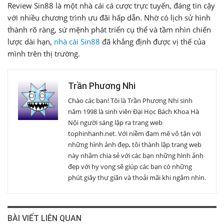
Review Sin88 là một nhà cái cá cược trực tuyến, đáng tin cậy
với nhiều chương trình ưu đãi hấp dẫn. Nhờ có lịch sử hình
thành rõ ràng, sứ mệnh phát triển cụ thể và tầm nhìn chiến
lược dài hạn,
nhà cái Sin88
đã khẳng định được vị thế của
mình trên thị trường.
Trần Phương Nhi
Chào các bạn! Tôi là Trần Phương Nhi sinh
năm 1998 là sinh viên Đại Học Bách Khoa Hà
Nội người sáng lập ra trang web
tophinhanh.net. Với niềm đam mê vô tận với
những hình ảnh đẹp, tôi thành lập trang web
này nhằm chia sẻ với các bạn những hình ảnh
đẹp với hy vọng sẽ giúp các bạn có những
phút giây thư giãn và thoải mãi khi ngắm nhìn.
BÀI VIẾT LIÊN QUAN