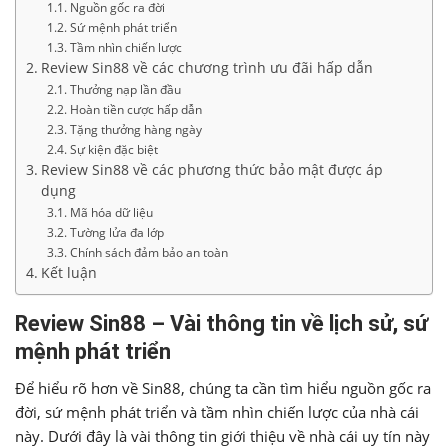
Nguồn gốc ra đời
Sứ mệnh phát triển
Tầm nhìn chiến lược
Review Sin88 về các chương trình ưu đãi hấp dẫn
Thưởng nạp lần đầu
Hoàn tiền cược hấp dẫn
Tặng thưởng hàng ngày
Sự kiện đặc biệt
Review Sin88 về các phương thức bảo mật được áp
dụng
Mã hóa dữ liệu
Tường lửa đa lớp
Chính sách đảm bảo an toàn
Kết luận
Review Sin88 – Vài thông tin về lịch sử, sứ
mệnh phát triển
Để hiểu rõ hơn về Sin88, chúng ta cần tìm hiểu nguồn gốc ra
đời, sứ mệnh phát triển và tầm nhìn chiến lược của nhà cái
này. Dưới đây là vài thông tin giới thiệu về nhà cái uy tín này