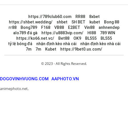
https://789club60.com
RR88
8xbet
https://shbet.wedding/
shbet
SH BET
kubet
Bong 88
rr88
Bong789
F168
VB88
E2BET
Vin88
anhnendep
alo789 đá gà
https://u8883vip.com/
HI88
789 WIN
https://ko66.net.vc/
Bet88
OK9
BL555
BL555
tỷ lệ bóng đá
nhận định kèo nhà cái
nhận định kèo nhà cái
7m
7m
Kubet
https://9bet0.us.com/
© 2023 - All Rights Reserved.
DOGOVINHVUONG.COM
AAPHOTO.VN
animephoto.net
,