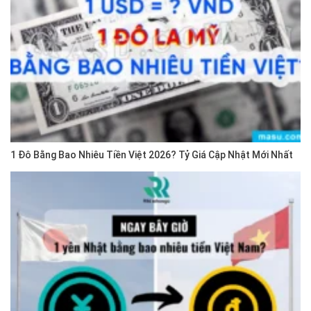
1 Đô Bằng Bao Nhiêu Tiền Việt 2026? Tỷ Giá Cập Nhật Mới Nhất