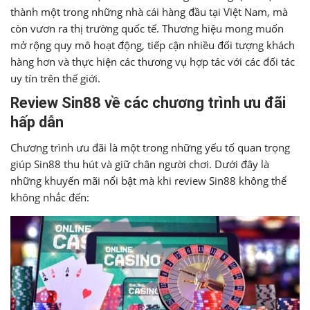
thành một trong những nhà cái hàng đầu tại Việt Nam, mà
còn vươn ra thị trường quốc tế. Thương hiệu mong muốn
mở rộng quy mô hoạt động, tiếp cận nhiều đối tượng khách
hàng hơn và thực hiện các thương vụ hợp tác với các đối tác
uy tín trên thế giới.
Review Sin88 về các chương trình ưu đãi
hấp dẫn
Chương trình ưu đãi là một trong những yếu tố quan trọng
giúp Sin88 thu hút và giữ chân người chơi. Dưới đây là
những khuyến mãi nổi bật mà khi review Sin88 không thể
không nhắc đến: