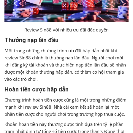
Review Sin88 với nhiều ưu đãi độc quyền
Thưởng nạp lần đầu
Một trong những chương trình ưu đãi hấp dẫn nhất khi
review Sin88 chính là thưởng nạp lần đầu. Người chơi mới
khi đăng ký tài khoản và thực hiện nạp tiền lần đầu sẽ nhận
được một khoản thưởng hấp dẫn, có thêm cơ hội tham gia
vào các trò chơi.
Hoàn tiền cược hấp dẫn
Chương trình hoàn tiền cược cũng là một trong những điểm
mạnh khi review Sin88. Nhà cái cam kết sẽ hoàn lại một
phần tiền cược cho người chơi trong trường hợp thua cuộc.
Khoản hoàn tiền này thường được tính dựa trên tỷ lệ phần
trăm nhất định từ tổng số tiền cược trong tháng. Đồng thời,