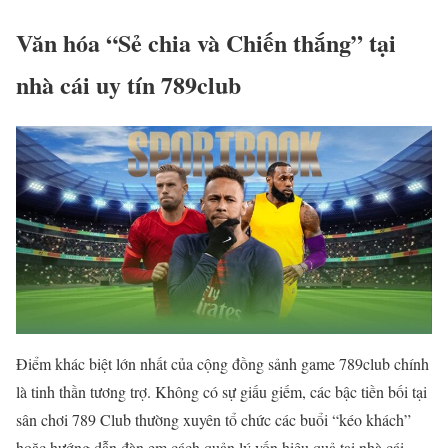
Văn hóa “Sẻ chia và Chiến thắng” tại
nhà cái uy tín 789club
Điểm khác biệt lớn nhất của cộng đồng sảnh game 789club chính
là tinh thần tương trợ. Không có sự giấu giếm, các bậc tiền bối tại
sân chơi 789 Club thường xuyên tổ chức các buổi “kéo khách”
hoặc hướng dẫn đàn em cách quản lý vốn hiệu quả tại nhà cái