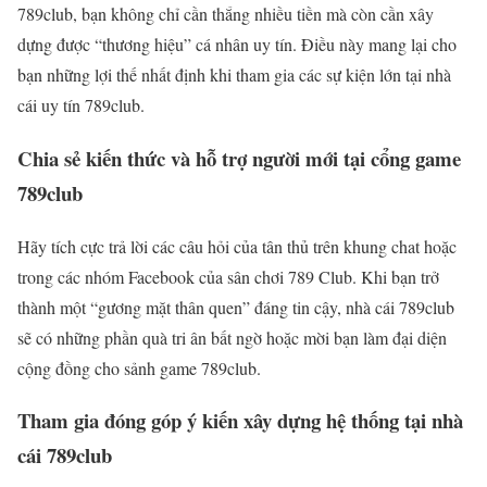
789club, bạn không chỉ cần thắng nhiều tiền mà còn cần xây
dựng được “thương hiệu” cá nhân uy tín. Điều này mang lại cho
bạn những lợi thế nhất định khi tham gia các sự kiện lớn tại nhà
cái uy tín 789club.
Chia sẻ kiến thức và hỗ trợ người mới tại cổng game
789club
Hãy tích cực trả lời các câu hỏi của tân thủ trên khung chat hoặc
trong các nhóm Facebook của sân chơi 789 Club. Khi bạn trở
thành một “gương mặt thân quen” đáng tin cậy, nhà cái 789club
sẽ có những phần quà tri ân bất ngờ hoặc mời bạn làm đại diện
cộng đồng cho sảnh game 789club.
Tham gia đóng góp ý kiến xây dựng hệ thống tại nhà
cái 789club