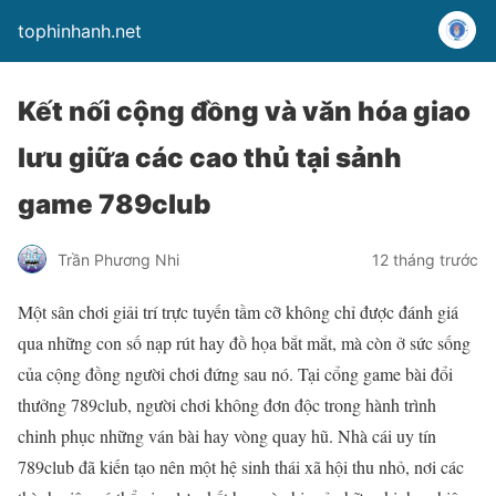
tophinhanh.net
Kết nối cộng đồng và văn hóa giao
lưu giữa các cao thủ tại sảnh
game 789club
Trần Phương Nhi
12 tháng trước
Một sân chơi giải trí trực tuyến tầm cỡ không chỉ được đánh giá
qua những con số nạp rút hay đồ họa bắt mắt, mà còn ở sức sống
của cộng đồng người chơi đứng sau nó. Tại cổng game bài đổi
thưởng 789club, người chơi không đơn độc trong hành trình
chinh phục những ván bài hay vòng quay hũ. Nhà cái uy tín
789club đã kiến tạo nên một hệ sinh thái xã hội thu nhỏ, nơi các