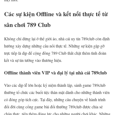
Các sự kiện Offline và kết nối thực tế từ
sân chơi 789 Club
Không chỉ dừng lại ở thế giới ảo, nhà cái uy tín 789club còn định
hướng xây dựng những cầu nối thực tế. Những sự kiện gặp gỡ
trực tiếp là dịp để cộng đồng 789 Club thắt chặt thêm tình đoàn
kết và sự tin tưởng vào thương hiệu.
Offline thành viên VIP và đại lý tại nhà cái 789club
Vào các dịp lễ lớn hoặc kỷ niệm thành lập, sảnh game 789club
thường tổ chức các buổi tiệc thân mật dành cho những thành viên
có đóng góp tích cực. Tại đây, những câu chuyện về hành trình
đổi đời cùng cổng game bài đổi thưởng 789club được chia sẻ
chân thực, tiếp thêm động lực cho những người chơi khác. Những