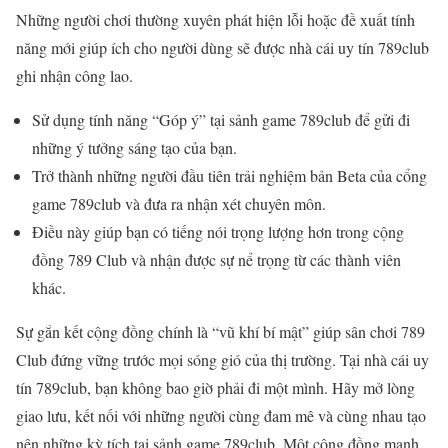
Những người chơi thường xuyên phát hiện lỗi hoặc đề xuất tính
năng mới giúp ích cho người dùng sẽ được nhà cái uy tín 789club
ghi nhận công lao.
Sử dụng tính năng “Góp ý” tại sảnh game 789club để gửi đi
những ý tưởng sáng tạo của bạn.
Trở thành những người đầu tiên trải nghiệm bản Beta của cổng
game 789club và đưa ra nhận xét chuyên môn.
Điều này giúp bạn có tiếng nói trọng lượng hơn trong cộng
đồng 789 Club và nhận được sự nể trọng từ các thành viên
khác.
Sự gắn kết cộng đồng chính là “vũ khí bí mật” giúp sân chơi 789
Club đứng vững trước mọi sóng gió của thị trường. Tại nhà cái uy
tín 789club, bạn không bao giờ phải đi một mình. Hãy mở lòng
giao lưu, kết nối với những người cùng đam mê và cùng nhau tạo
nên những kỳ tích tại sảnh game 789club. Một cộng đồng mạnh