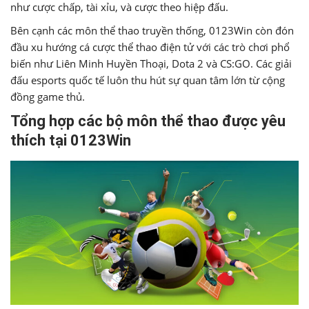
như cược chấp, tài xỉu, và cược theo hiệp đấu.
Bên cạnh các môn thể thao truyền thống, 0123Win còn đón
đầu xu hướng cá cược thể thao điện tử với các trò chơi phổ
biến như Liên Minh Huyền Thoại, Dota 2 và CS:GO. Các giải
đấu esports quốc tế luôn thu hút sự quan tâm lớn từ cộng
đồng game thủ.
Tổng hợp các bộ môn thể thao được yêu
thích tại 0123Win