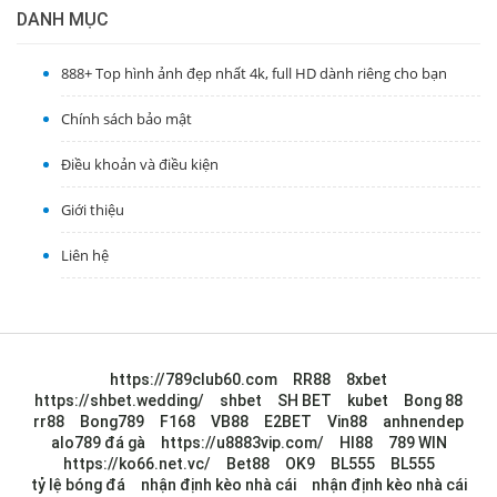
DANH MỤC
888+ Top hình ảnh đẹp nhất 4k, full HD dành riêng cho bạn
Chính sách bảo mật
Điều khoản và điều kiện
Giới thiệu
Liên hệ
https://789club60.com
RR88
8xbet
https://shbet.wedding/
shbet
SH BET
kubet
Bong 88
rr88
Bong789
F168
VB88
E2BET
Vin88
anhnendep
alo789 đá gà
https://u8883vip.com/
HI88
789 WIN
https://ko66.net.vc/
Bet88
OK9
BL555
BL555
tỷ lệ bóng đá
nhận định kèo nhà cái
nhận định kèo nhà cái