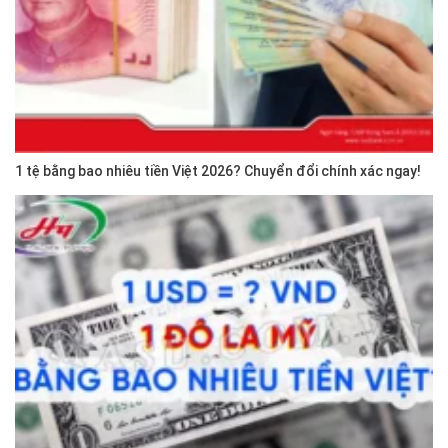
1 tệ bằng bao nhiêu tiền Việt 2026? Chuyển đổi chính xác ngay!