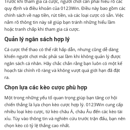
Trước khi tham gia cá cược, người chơi cần phải hiểu rõ các
quy định và điều khoản của 0123Win. Điều này bao gồm các
chính sách về nạp tiền, rút tiền, và các loại cược có sẵn. Việc
nắm rõ thông tin này sẽ giúp bạn tránh những hiểu lầm
hoặc tranh chấp khi tham gia cá cược.
Quản lý ngân sách hợp lý
Cá cược thể thao có thể rất hấp dẫn, nhưng cũng dễ dàng
khiến người chơi mắc phải sai lầm khi không quản lý được
ngân sách cá nhân. Hãy chắc chắn rằng bạn luôn có một kế
hoạch tài chính rõ ràng và không vượt quá giới hạn đã đặt
ra.
Chọn lựa các kèo cược phù hợp
Một trong những yếu tố quan trọng giúp bạn tăng cơ hội
chiến thắng là lựa chọn kèo cược hợp lý. 0123Win cung cấp
nhiều loại kèo cược, từ kèo châu Á, châu Âu đến các kèo tài
xỉu. Tùy vào thông tin và nghiên cứu trước trận đấu, bạn nên
chọn kèo có tỷ lệ thắng cao nhất.