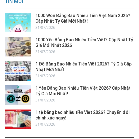
TIN MỚI
1000 Won Bằng Bao Nhiêu Tiền Việt Năm 2026?
Cập Nhật Tỷ Giá Mới Nhất!
31/07/2026
1000 Yên Bằng Bao Nhiêu Tiền Việt? Cập Nhật Tỷ
Giá Mới Nhất 2026
31/07/2026
1 Đô Bằng Bao Nhiêu Tiền Việt 2026? Tỷ Giá Cập
Nhật Mới Nhất
31/07/2026
1 Yên Bằng Bao Nhiêu Tiền Việt 2026? Cập Nhật
Tỷ Giá Mới Nhất!
31/07/2026
1 tệ bằng bao nhiêu tiền Việt 2026? Chuyển đổi
chính xác ngay!
31/07/2026