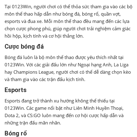
Tại 0123Win, người chơi có thể thỏa sức tham gia vào các bộ
môn thể thao hấp dẫn như bóng đá, bóng rổ, quần vợt,
esports và đua xe. Mỗi môn thể thao đều mang đến các lựa
chọn cược phong phú, giúp người chơi trải nghiệm cảm giác
hồi hộp, kịch tính và cơ hội thắng lớn.
Cược bóng đá
Bóng đá luôn là bộ môn thể thao được yêu thích nhất tại
0123Win. Với các giải đấu lớn như Ngoại hạng Anh, La Liga
hay Champions League, người chơi có thể dễ dàng chọn kèo
và tham gia vào các trận đấu kịch tính.
Esports
Esports đang trở thành xu hướng không thể thiếu tại
0123Win. Các game nổi bật như Liên Minh Huyền Thoại,
Dota 2, và CS:GO luôn mang đến cơ hội cược hấp dẫn và
những trận đấu mãn nhãn.
Bóng rổ