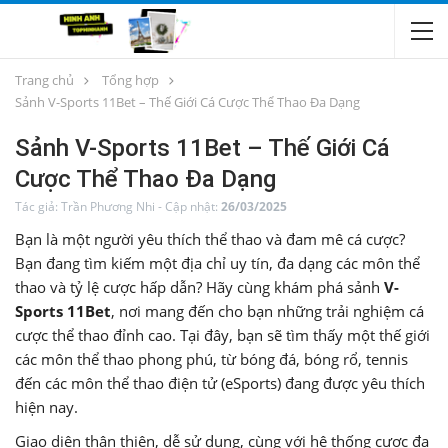
Trang chủ
Tổng hợp
Sảnh V-Sports 11Bet – Thế Giới Cá Cược Thể Thao Đa Dạng
Sảnh V-Sports 11Bet – Thế Giới Cá
Cược Thể Thao Đa Dạng
Tác giả:
Trần Phương Nhi
-
Cập nhật:
26/03/2025
Bạn là một người yêu thích thể thao và đam mê cá cược?
Bạn đang tìm kiếm một địa chỉ uy tín, đa dạng các môn thể
thao và tỷ lệ cược hấp dẫn? Hãy cùng khám phá sảnh
V-
Sports 11Bet
, nơi mang đến cho bạn những trải nghiệm cá
cược thể thao đỉnh cao. Tại đây, bạn sẽ tìm thấy một thế giới
các môn thể thao phong phú, từ bóng đá, bóng rổ, tennis
đến các môn thể thao điện tử (eSports) đang được yêu thích
hiện nay.
Giao diện thân thiện, dễ sử dụng, cùng với hệ thống cược đa