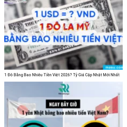
1 Đô Bằng Bao Nhiêu Tiền Việt 2026? Tỷ Giá Cập Nhật Mới Nhất