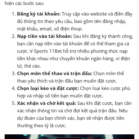
hiện các bước sau:
Đăng ký tài khoản:
Truy cập vào website và điền đầy
đủ thông tin theo yêu cầu, bao gồm tên đăng nhập,
mật khẩu, email, số điện thoại.
Nạp tiền vào tài khoản:
Sau khi đăng ký thành công,
bạn cần nạp tiền vào tài khoản để có thể tham gia cá
cược. V-Sports 11Bet hỗ trợ nhiều phương thức nạp
tiền khác nhau như chuyển khoản ngân hàng, ví điện
tử, thẻ cào.
Chọn môn thể thao và trận đấu:
Chọn môn thể
thao yêu thích và trận đấu bạn muốn đặt cược.
Chọn loại kèo và đặt cược:
Chọn loại kèo cược phù
hợp và nhập số tiền bạn muốn đặt cược.
Xác nhận và chờ kết quả:
Sau khi đặt cược, bạn cần
xác nhận thông tin và chờ đợi kết quả trận đấu. Nếu
dự đoán của bạn chính xác, bạn sẽ nhận được tiền
thưởng theo tỷ lệ cược.