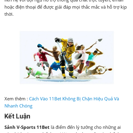
hoặc điện thoại để được giải đáp mọi thắc mắc và hỗ trợ kịp
thời.
Xem thêm :
Cách Vào 11Bet Không Bị Chặn Hiệu Quả Và
Nhanh Chóng
Kết Luận
Sảnh V-Sports 11Bet
là điểm đến lý tưởng cho những ai