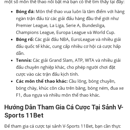
một số môn thể thao nổi bật mà bạn có thể tìm thấy tại đây:
Bóng đá:
Môn thể thao vua luôn là tâm điểm với hàng
ngàn trận đấu từ các giải đấu hàng đầu thế giới như
Premier League, La Liga, Serie A, Bundesliga,
Champions League, Europa League và World Cup.
Bóng rổ:
Các giải đấu NBA, EuroLeague và nhiều giải
đấu quốc tế khác, cung cấp nhiều cơ hội cá cược hấp
dẫn.
Tennis:
Các giải Grand Slam, ATP, WTA và nhiều giải
đấu chuyên nghiệp khác, cho phép người chơi đặt
cược vào các trận đấu kịch tính.
Các môn thể thao khác:
Cầu lông, bóng chuyền,
bóng chày, khúc côn cầu trên băng, bóng ném, đua xe
F1, đua ngựa và nhiều môn thể thao khác.
Hướng Dẫn Tham Gia Cá Cược Tại Sảnh V-
Sports 11Bet
Để tham gia cá cược tại sảnh V-Sports 11Bet, bạn cần thực