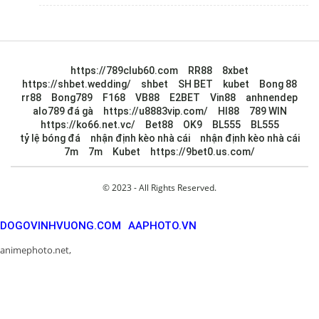
https://789club60.com
RR88
8xbet
https://shbet.wedding/
shbet
SH BET
kubet
Bong 88
rr88
Bong789
F168
VB88
E2BET
Vin88
anhnendep
alo789 đá gà
https://u8883vip.com/
HI88
789 WIN
https://ko66.net.vc/
Bet88
OK9
BL555
BL555
tỷ lệ bóng đá
nhận định kèo nhà cái
nhận định kèo nhà cái
7m
7m
Kubet
https://9bet0.us.com/
© 2023 - All Rights Reserved.
DOGOVINHVUONG.COM
AAPHOTO.VN
animephoto.net
,