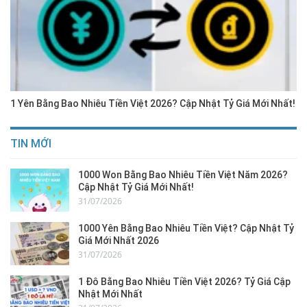
1 Yên Bằng Bao Nhiêu Tiền Việt 2026? Cập Nhật Tỷ Giá Mới Nhất!
TIN MỚI
1000 Won Bằng Bao Nhiêu Tiền Việt Năm 2026?
Cập Nhật Tỷ Giá Mới Nhất!
31/07/2026
1000 Yên Bằng Bao Nhiêu Tiền Việt? Cập Nhật Tỷ
Giá Mới Nhất 2026
31/07/2026
1 Đô Bằng Bao Nhiêu Tiền Việt 2026? Tỷ Giá Cập
Nhật Mới Nhất