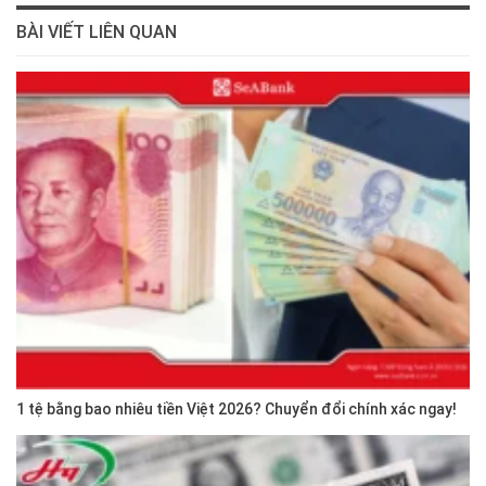
BÀI VIẾT LIÊN QUAN
1 tệ bằng bao nhiêu tiền Việt 2026? Chuyển đổi chính xác ngay!