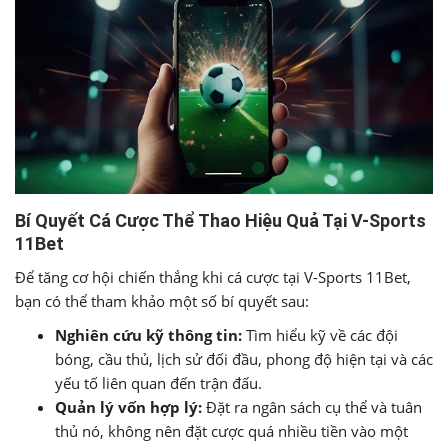
Bí Quyết Cá Cược Thể Thao Hiệu Quả Tại V-Sports
11Bet
Để tăng cơ hội chiến thắng khi cá cược tại V-Sports 11Bet,
bạn có thể tham khảo một số bí quyết sau:
Nghiên cứu kỹ thông tin:
Tìm hiểu kỹ về các đội
bóng, cầu thủ, lịch sử đối đầu, phong độ hiện tại và các
yếu tố liên quan đến trận đấu.
Quản lý vốn hợp lý:
Đặt ra ngân sách cụ thể và tuân
thủ nó, không nên đặt cược quá nhiều tiền vào một