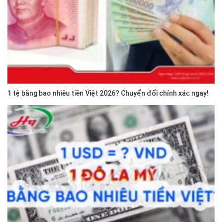
1 tệ bằng bao nhiêu tiền Việt 2026? Chuyển đổi chính xác ngay!