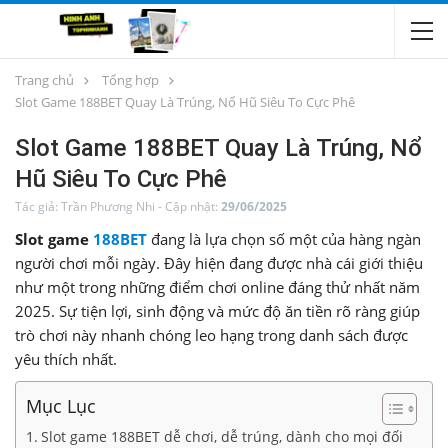
Trang chủ
Tổng hợp
Slot Game 188BET Quay Là Trúng, Nổ Hũ Siêu To Cực Phê
Slot Game 188BET Quay Là Trúng, Nổ
Hũ Siêu To Cực Phê
Tác giả:
Trần Phương Nhi
-
Cập nhật:
29/06/2025
Slot game
188BET
đang là lựa chọn số một của hàng ngàn
người chơi mỗi ngày. Đây hiện đang được nhà cái giới thiệu
như một trong những điểm chơi online đáng thử nhất năm
2025. Sự tiện lợi, sinh động và mức độ ăn tiền rõ ràng giúp
trò chơi này nhanh chóng leo hạng trong danh sách được
yêu thích nhất.
Mục Lục
Slot game 188BET dễ chơi, dễ trúng, dành cho mọi đối