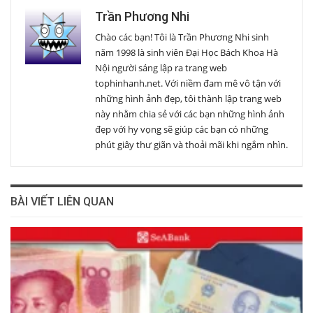
Trần Phương Nhi
Chào các bạn! Tôi là Trần Phương Nhi sinh
năm 1998 là sinh viên Đại Học Bách Khoa Hà
Nội người sáng lập ra trang web
tophinhanh.net. Với niềm đam mê vô tận với
những hình ảnh đẹp, tôi thành lập trang web
này nhằm chia sẻ với các bạn những hình ảnh
đẹp với hy vọng sẽ giúp các bạn có những
phút giây thư giãn và thoải mãi khi ngắm nhìn.
BÀI VIẾT LIÊN QUAN