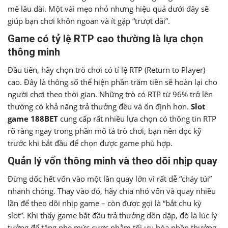
mê lâu dài. Một vài mẹo nhỏ nhưng hiệu quả dưới đây sẽ
giúp bạn chơi khôn ngoan và ít gặp “trượt dài”.
Game có tỷ lệ RTP cao thường là lựa chọn
thông minh
Đầu tiên, hãy chọn trò chơi có tỉ lệ RTP (Return to Player)
cao. Đây là thông số thể hiện phần trăm tiền sẽ hoàn lại cho
người chơi theo thời gian. Những trò có RTP từ 96% trở lên
thường có khả năng trả thưởng đều và ổn định hơn.
Slot
game 188BET
cung cấp rất nhiều lựa chọn có thông tin RTP
rõ ràng ngay trong phần mô tả trò chơi, bạn nên đọc kỹ
trước khi bắt đầu để chọn được game phù hợp.
Quản lý vốn thông minh và theo dõi nhịp quay
Đừng dốc hết vốn vào một lần quay lớn vì rất dễ “cháy túi”
nhanh chóng. Thay vào đó, hãy chia nhỏ vốn và quay nhiều
lần để theo dõi nhịp game – còn được gọi là “bắt chu kỳ
slot”. Khi thấy game bắt đầu trả thưởng dồn dập, đó là lúc lý
tưởng để tăng nhẹ mức cược nhằm tối ưu hóa phần thưởng.