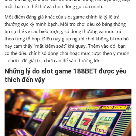
mắt, bạn có thể thử và chọn đúng gu của mình.
Một điểm đáng giá khác của slot game chính là tỷ lệ trả
thưởng cực kỳ minh bạch. Mỗi trò chơi đều có bảng thông
tin cụ thể về các biểu tượng, số dòng thưởng và mức trả
theo từng tổ hợp. Điều này giúp người chơi không bị mơ hồ
hay cảm thấy “mất kiểm soát” khi quay. Thêm vào đó, bạn
có thể điều chỉnh số dòng chơi hoặc mức cược theo ý muốn
– chơi ít để giải trí, chơi cao để săn thưởng lớn.
Những lý do slot game 188BET được yêu
thích đến vậy