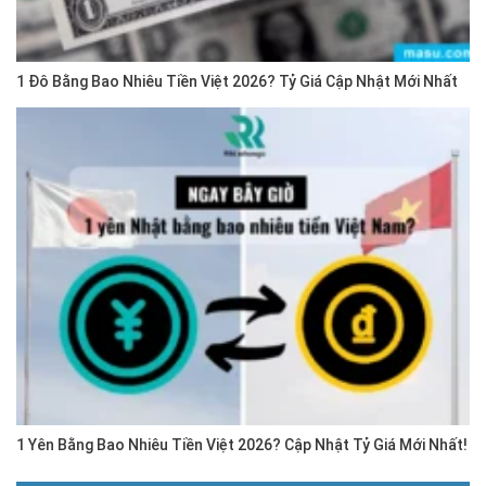
1 Đô Bằng Bao Nhiêu Tiền Việt 2026? Tỷ Giá Cập Nhật Mới Nhất
1 Yên Bằng Bao Nhiêu Tiền Việt 2026? Cập Nhật Tỷ Giá Mới Nhất!