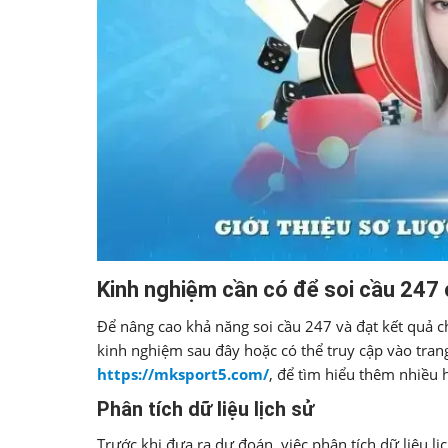
Kinh nghiệm cần có để soi cầu 247 
Để nâng cao khả năng soi cầu 247 và đạt kết quả c
kinh nghiệm sau đây hoặc có thể truy cập vào tran
https://mksport5.com/
, để tìm hiểu thêm nhiều 
Phân tích dữ liệu lịch sử
Trước khi đưa ra dự đoán, việc phân tích dữ liệu l