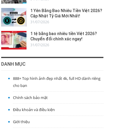
1 Yên Bằng Bao Nhiêu Tiền Việt 2026?
Cập Nhật Tỷ Giá Mới Nhất!
31/07/2026
1 tệ bằng bao nhiêu tiền Việt 2026?
Chuyển đổi chính xác ngay!
31/07/2026
DANH MỤC
888+ Top hình ảnh đẹp nhất 4k, full HD dành riêng
cho bạn
Chính sách bảo mật
Điều khoản và điều kiện
Giới thiệu