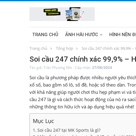
TRANG CHỦ
ẢNH HÀI HƯỚC
HÌNH NỀN Đ
Trang chủ
Tổng hợp
Soi cầu 247 chính xác 99,9% –
HÌNH NỀN MÁY TÍNH
SUNWIN
Soi cầu 247 chính xác 99,9% – 
Tác giả:
Trần Phương Nhi
-
Cập nhật:
27/08/2024
Soi cầu là phương pháp được nhiều người yêu thích
xổ số, bao gồm số lô, số đề, hoặc số theo dàn. Tron
với khả năng giúp người chơi thu hẹp phạm vi và t
cầu 247 là gì và cách thức hoạt động của nó ra sao
những thông tin hữu ích và áp dụng hiệu quả nhé!
Mục Lục
Soi cầu 247 tại MK Sports là gì?