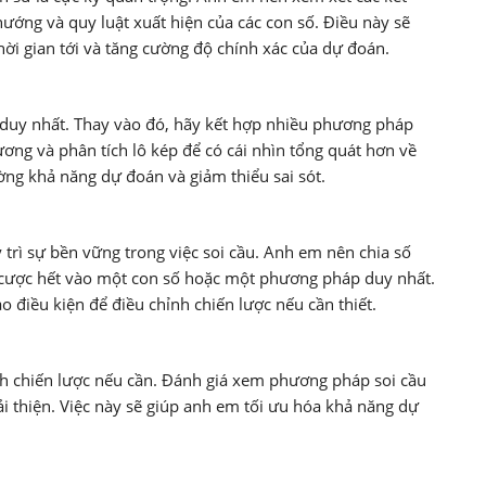
ướng và quy luật xuất hiện của các con số. Điều này sẽ
hời gian tới và tăng cường độ chính xác của dự đoán.
duy nhất. Thay vào đó, hãy kết hợp nhiều phương pháp
ơng và phân tích lô kép để có cái nhìn tổng quát hơn về
ờng khả năng dự đoán và giảm thiểu sai sót.
trì sự bền vững trong việc soi cầu. Anh em nên chia số
cược hết vào một con số hoặc một phương pháp duy nhất.
o điều kiện để điều chỉnh chiến lược nếu cần thiết.
ỉnh chiến lược nếu cần. Đánh giá xem phương pháp soi cầu
 thiện. Việc này sẽ giúp anh em tối ưu hóa khả năng dự