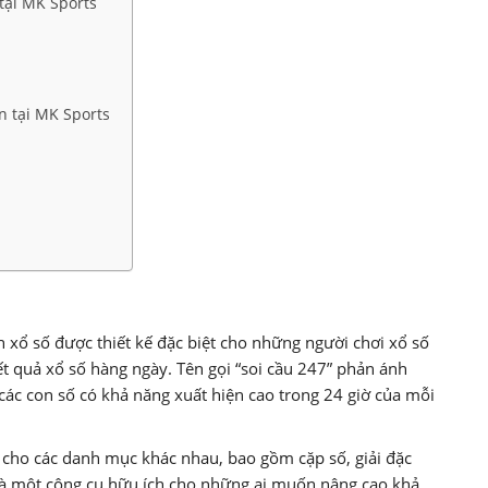
tại MK Sports
n tại MK Sports
 xổ số được thiết kế đặc biệt cho những người chơi xổ số
t quả xổ số hàng ngày. Tên gọi “soi cầu 247” phản ánh
các con số có khả năng xuất hiện cao trong 24 giờ của mỗi
t cho các danh mục khác nhau, bao gồm cặp số, giải đặc
ây là một công cụ hữu ích cho những ai muốn nâng cao khả