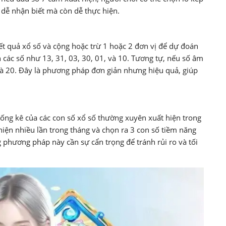
dễ nhận biết mà còn dễ thực hiện.
 quả xổ số và cộng hoặc trừ 1 hoặc 2 đơn vị để dự đoán
n các số như 13, 31, 03, 30, 01, và 10. Tương tự, nếu số âm
, và 20. Đây là phương pháp đơn giản nhưng hiệu quả, giúp
hống kê của các con số xổ số thường xuyên xuất hiện trong
hiện nhiều lần trong tháng và chọn ra 3 con số tiềm năng
g phương pháp này cần sự cẩn trọng để tránh rủi ro và tối