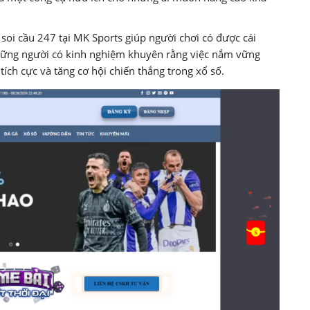
 soi cầu 247 tại MK Sports giúp người chơi có được cái
Những người có kinh nghiệm khuyên rằng việc nắm vững
ích cực và tăng cơ hội chiến thắng trong xổ số.