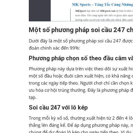
Một số phương pháp soi cầu 247 ch
Dưới đây là một số phương pháp soi cầu 247 được 
đoán chính xác đến 99%:
Phương pháp chọn số theo đầu câm v
Phương pháp này dựa trên việc theo dõi sự xuất hi
một số đầu hoặc đuôi câm xuất hiện, có khả năng c
trong các ngày tiếp theo. Người chơi chỉ cần chọn 
ưu hóa cơ hội trúng thưởng. Đây là phương pháp đ
tạp.
Soi cầu 247 với lô kép
Trong mỗi kỳ xổ số, thường xuất hiện từ 2 đến 4 lô 
thắng lên đáng kể. Để áp dụng phương pháp này, n
chúng để dự đoán lô kép cho ngày tiếp theo. Ví dụ,