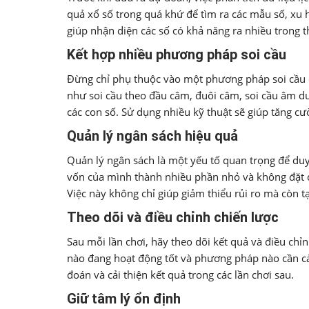
quả xổ số trong quá khứ để tìm ra các mẫu số, xu h
giúp nhận diện các số có khả năng ra nhiều trong t
Kết hợp nhiều phương pháp soi cầu
Đừng chỉ phụ thuộc vào một phương pháp soi cầu 
như soi cầu theo đầu câm, đuôi câm, soi cầu âm dư
các con số. Sử dụng nhiều kỹ thuật sẽ giúp tăng cư
Quản lý ngân sách hiệu quả
Quản lý ngân sách là một yếu tố quan trọng để duy 
vốn của mình thành nhiều phần nhỏ và không đặt 
Việc này không chỉ giúp giảm thiểu rủi ro mà còn tạ
Theo dõi và điều chỉnh chiến lược
Sau mỗi lần chơi, hãy theo dõi kết quả và điều ch
nào đang hoạt động tốt và phương pháp nào cần cải
đoán và cải thiện kết quả trong các lần chơi sau.
Giữ tâm lý ổn định