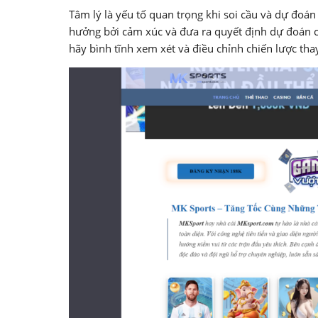
Tâm lý là yếu tố quan trọng khi soi cầu và dự đoá
hưởng bởi cảm xúc và đưa ra quyết định dự đoán c
hãy bình tĩnh xem xét và điều chỉnh chiến lược tha