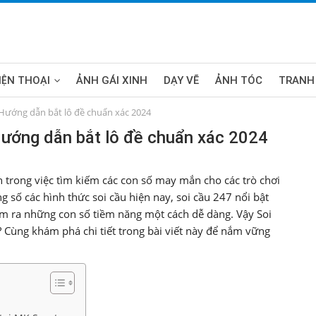
IỆN THOẠI
ẢNH GÁI XINH
DẠY VẼ
ẢNH TÓC
TRANH
 Hướng dẫn bắt lô đề chuẩn xác 2024
Hướng dẫn bắt lô đề chuẩn xác 2024
 trong việc tìm kiếm các con số may mắn cho các trò chơi
g số các hình thức soi cầu hiện nay, soi cầu 247 nổi bật
ìm ra những con số tiềm năng một cách dễ dàng. Vậy Soi
? Cùng khám phá chi tiết trong bài viết này để nắm vững