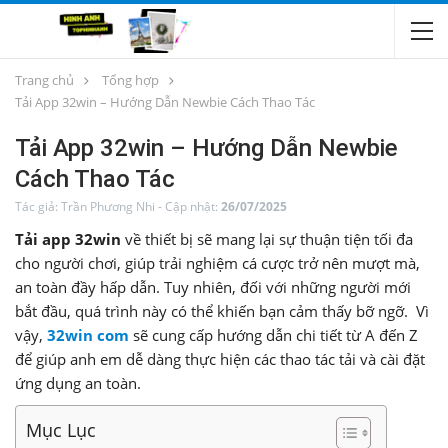
Trang chủ
Tổng hợp
Tải App 32win – Hướng Dẫn Newbie Cách Thao Tác
Tải App 32win – Hướng Dẫn Newbie
Cách Thao Tác
Tác giả:
Trần Phương Nhi
-
Cập nhật:
26/07/2025
Tải app 32win
về thiết bị sẽ mang lại sự thuận tiện tối đa
cho người chơi, giúp trải nghiệm cá cược trở nên mượt mà,
an toàn đầy hấp dẫn. Tuy nhiên, đối với những người mới
bắt đầu, quá trình này có thể khiến bạn cảm thấy bỡ ngỡ. Vì
vậy,
32win com
sẽ cung cấp hướng dẫn chi tiết từ A đến Z
để giúp anh em dễ dàng thực hiện các thao tác tải và cài đặt
ứng dụng an toàn.
Mục Lục