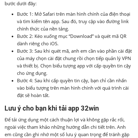
bước dưới đây:
Bước 1: Mở Safari trên màn hình chính của điện thoại
và tìm kiếm tên app. Sau đó, truy cập vào đường link
chính thức của nền tảng.
Bước 2: Kéo xuống mục “Download” và quét mã QR
dành riêng cho iOS.
Bước 3: Sau khi quét mã, anh em cần vào phần cài đặt
của máy chọn cài đặt chung rồi chọn tiếp quản lý VPN
và thiết bị. Chọn biểu tượng app với cấp quyền tin cậy
cho ứng dụng.
Bước 4: Sau khi cấp quyền tin cậy, bạn chỉ cần nhấn
vào biểu tượng trên màn hình chính với quá trình cài
đặt sẽ hoàn tất.
Lưu ý cho bạn khi tải app 32win
Để tải ứng dụng một cách thuận lợi và không gặp rắc rối,
ngoài việc tham khảo những hướng dẫn chi tiết trên. Anh
em cũng cần ghi nhớ một số lưu ý quan trọng để tránh gặp