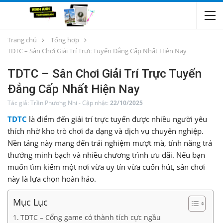
Trang chủ
Tổng hợp
TDTC – Sân Chơi Giải Trí Trực Tuyến Đẳng Cấp Nhất Hiện Nay
TDTC – Sân Chơi Giải Trí Trực Tuyến
Đẳng Cấp Nhất Hiện Nay
Tác giả:
Trần Phương Nhi
-
Cập nhật:
22/10/2025
TDTC
là điểm đến giải trí trực tuyến được nhiều người yêu
thích nhờ kho trò chơi đa dạng và dịch vụ chuyên nghiệp.
Nền tảng này mang đến trải nghiệm mượt mà, tính năng trả
thưởng minh bạch và nhiều chương trình ưu đãi. Nếu bạn
muốn tìm kiếm một nơi vừa uy tín vừa cuốn hút, sân chơi
này là lựa chọn hoàn hảo.
Mục Lục
TDTC – Cổng game có thành tích cực ngầu