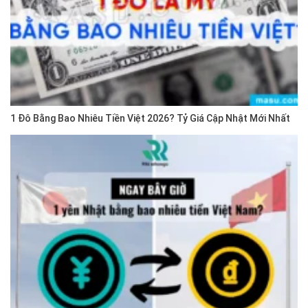
1 Đô Bằng Bao Nhiêu Tiền Việt 2026? Tỷ Giá Cập Nhật Mới Nhất