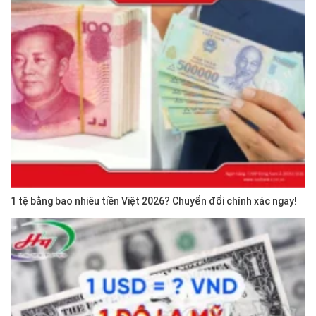
1 tệ bằng bao nhiêu tiền Việt 2026? Chuyển đổi chính xác ngay!