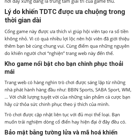
nơi đây xứng đáng là trung tâm giải trí của game thủ.
Lý do khiến TDTC được ưa chuộng trong
thời gian dài
Cổng game này được ưa thích vì giúp hội viên tạo ra số tiền
không nhỏ. Vì có quá nhiều lợi lộc nên hội viên đã giới thiệu
thêm bạn bè cùng chung vui. Cùng điểm qua những nguyên
do khiến người chơi “nghiện” trang web này đến thế.
Kho game nổi bật cho bạn chinh phục thoải
mái
Trang web có hàng nghìn trò chơi được sáng lập từ những
nhà phát hành hàng đầu như: BBIN Sports, SABA Sport, WM,
… Với chất lượng tuyệt vời của những sản phẩm cá cược bạn
hãy cứ thỏa sức chinh phục theo ý thích của mình.
Trò chơi được cập nhật liên tục với đủ mọi thể loại. Bạn
muốn trải nghiệm dòng cổ điển hay hiện đại ở đây đều có.
Bảo mật bằng tường lửa và mã hoá khiến