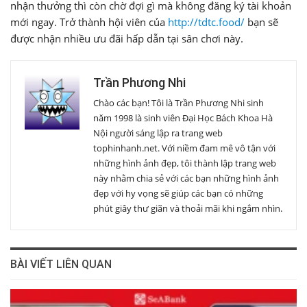
nhận thưởng thì còn chờ đợi gì mà không đăng ký tài khoản
mới ngay. Trở thành hội viên của
http://tdtc.food/
bạn sẽ
được nhận nhiều ưu đãi hấp dẫn tại sân chơi này.
Trần Phương Nhi
Chào các bạn! Tôi là Trần Phương Nhi sinh
năm 1998 là sinh viên Đại Học Bách Khoa Hà
Nội người sáng lập ra trang web
tophinhanh.net. Với niềm đam mê vô tận với
những hình ảnh đẹp, tôi thành lập trang web
này nhằm chia sẻ với các bạn những hình ảnh
đẹp với hy vọng sẽ giúp các bạn có những
phút giây thư giãn và thoải mãi khi ngắm nhìn.
BÀI VIẾT LIÊN QUAN