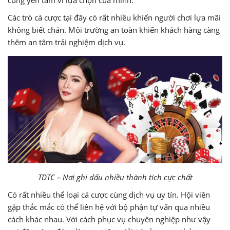
cùng yên tâm vì lựa chọn của mình.
Các trò cá cược tại đây có rất nhiều khiến người chơi lựa mãi
không biết chán. Môi trường an toàn khiến khách hàng càng
thêm an tâm trải nghiệm dịch vụ.
TDTC – Nơi ghi dấu nhiều thành tích cực chất
Có rất nhiều thể loại cá cược cùng dịch vụ uy tín. Hội viên
gặp thắc mắc có thể liên hệ với bộ phận tự vấn qua nhiều
cách khác nhau. Với cách phục vụ chuyên nghiệp như vậy