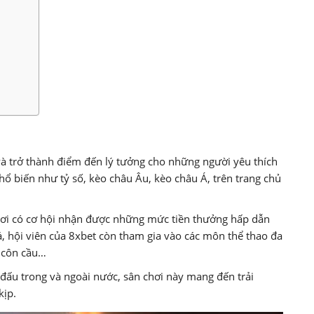
và trở thành điểm đến lý tưởng cho những người yêu thích
phổ biến như tỷ số, kèo châu Âu, kèo châu Á, trên trang chủ
chơi có cơ hội nhận được những mức tiền thưởng hấp dẫn
á, hội viên của 8xbet còn tham gia vào các môn thể thao đa
c côn cầu…
 đấu trong và ngoài nước, sân chơi này mang đến trải
kịp.