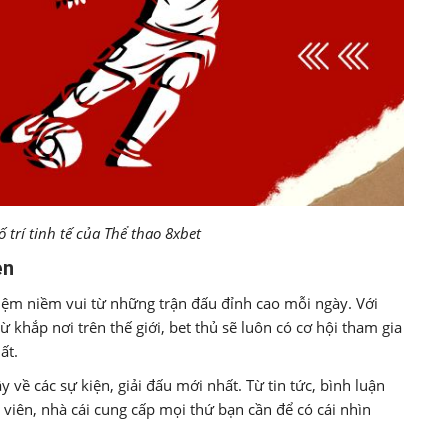
 trí tinh tế của Thể thao 8xbet
ẹn
hiệm niềm vui từ những trận đấu đỉnh cao mỗi ngày. Với
ừ khắp nơi trên thế giới, bet thủ sẽ luôn có cơ hội tham gia
ất.
y về các sự kiện, giải đấu mới nhất. Từ tin tức, bình luận
g viên, nhà cái cung cấp mọi thứ bạn cần để có cái nhìn