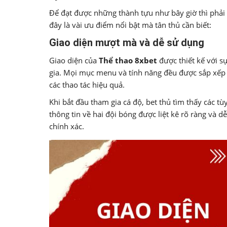
Để đạt được những thành tựu như bây giờ thì phải
đây là vài ưu điểm nổi bật mà tân thủ cần biết:
Giao diện mượt mà và dễ sử dụng
Giao diện của
Thể thao 8xbet
được thiết kế với sự
gia. Mọi mục menu và tính năng đều được sắp xếp c
các thao tác hiệu quả.
Khi bắt đầu tham gia cá độ, bet thủ tìm thấy các t
thông tin về hai đội bóng được liệt kê rõ ràng và dễ
chính xác.