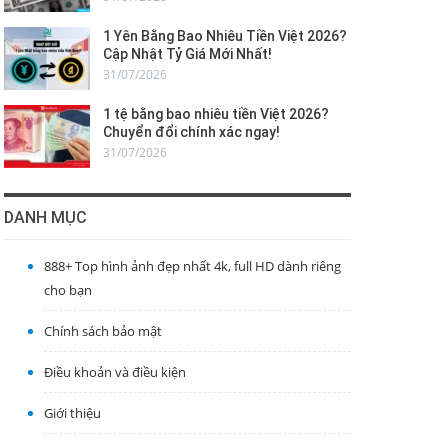
1 Yên Bằng Bao Nhiêu Tiền Việt 2026?
Cập Nhật Tỷ Giá Mới Nhất!
31/07/2026
1 tệ bằng bao nhiêu tiền Việt 2026?
Chuyển đổi chính xác ngay!
31/07/2026
DANH MỤC
888+ Top hình ảnh đẹp nhất 4k, full HD dành riêng
cho bạn
Chính sách bảo mật
Điều khoản và điều kiện
Giới thiệu