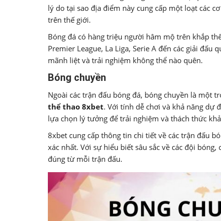
lý do tại sao địa điểm này cung cấp một loạt các c
trên thế giới.
Bóng đá có hàng triệu người hâm mộ trên khắp thế 
Premier League, La Liga, Serie A đến các giải đấu
mãnh liệt và trải nghiệm không thể nào quên.
Bóng chuyền
Ngoài các trận đấu bóng đá, bóng chuyền là một 
thể thao 8xbet
. Với tính dễ chơi và khả năng dự
lựa chọn lý tưởng để trải nghiệm và thách thức kh
8xbet cung cấp thông tin chi tiết về các trận đấu 
xác nhất. Với sự hiểu biết sâu sắc về các đội bóng, 
đúng từ mỗi trận đấu.