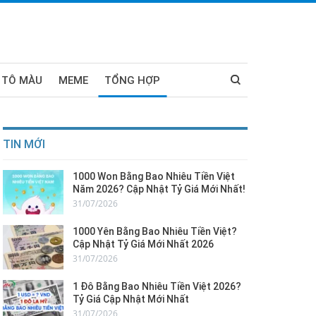
 TÔ MÀU
MEME
TỔNG HỢP
TIN MỚI
1000 Won Bằng Bao Nhiêu Tiền Việt
Năm 2026? Cập Nhật Tỷ Giá Mới Nhất!
31/07/2026
1000 Yên Bằng Bao Nhiêu Tiền Việt?
Cập Nhật Tỷ Giá Mới Nhất 2026
31/07/2026
1 Đô Bằng Bao Nhiêu Tiền Việt 2026?
Tỷ Giá Cập Nhật Mới Nhất
31/07/2026