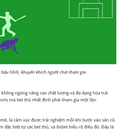
g hậu hĩnh, khuyến khích người chơi tham gia
i
không ngừng nâng cao chất lượng và đa dạng hóa trải
rts mà bet thủ nhất định phải tham gia một lần:
 mê, là cảm xúc được trải nghiệm mỗi khi bước vào sân cỏ.
 đặc biệt từ các bet thủ, và 8xbet hiểu rõ điều đó. Đây là