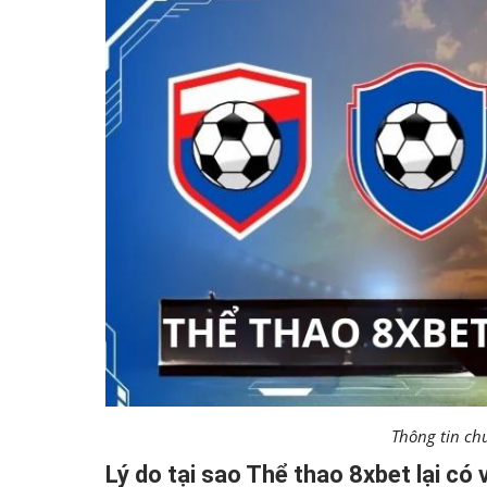
Thông tin ch
Lý do tại sao Thể thao 8xbet lại có 