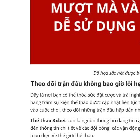
Đồ họa sắc nét được bố
Theo dõi trận đấu không bao giờ lỗi h
Đây là nơi bạn có thể thỏa sức đặt cược và trải ng
hàng trăm sự kiện thể thao được cập nhật liên tục t
vào cuộc chơi, theo dõi những trận đấu hấp dẫn nh
Thể thao 8xbet
còn là nguồn thông tin đáng tin cậ
đến thông tin chi tiết về các đội bóng, các vận độn
toàn diện về thế giới thể thao.