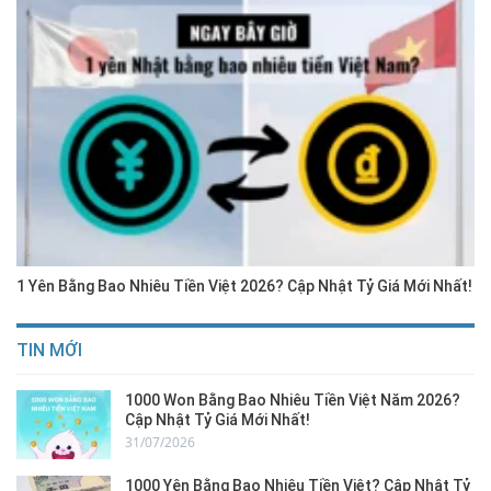
1 Yên Bằng Bao Nhiêu Tiền Việt 2026? Cập Nhật Tỷ Giá Mới Nhất!
TIN MỚI
1000 Won Bằng Bao Nhiêu Tiền Việt Năm 2026?
Cập Nhật Tỷ Giá Mới Nhất!
31/07/2026
1000 Yên Bằng Bao Nhiêu Tiền Việt? Cập Nhật Tỷ