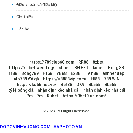
Điều khoản và điều kiện
Giới thiệu
Liên hệ
https://789club60.com
RR88
8xbet
https://shbet.wedding/
shbet
SH BET
kubet
Bong 88
rr88
Bong789
F168
VB88
E2BET
Vin88
anhnendep
alo789 đá gà
https://u8883vip.com/
HI88
789 WIN
https://ko66.net.vc/
Bet88
OK9
BL555
BL555
tỷ lệ bóng đá
nhận định kèo nhà cái
nhận định kèo nhà cái
7m
7m
Kubet
https://9bet0.us.com/
© 2023 - All Rights Reserved.
DOGOVINHVUONG.COM
AAPHOTO.VN