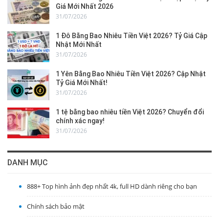
Giá Mới Nhất 2026
31/07/2026
1 Đô Bằng Bao Nhiêu Tiền Việt 2026? Tỷ Giá Cập
Nhật Mới Nhất
31/07/2026
1 Yên Bằng Bao Nhiêu Tiền Việt 2026? Cập Nhật
Tỷ Giá Mới Nhất!
31/07/2026
1 tệ bằng bao nhiêu tiền Việt 2026? Chuyển đổi
chính xác ngay!
31/07/2026
DANH MỤC
888+ Top hình ảnh đẹp nhất 4k, full HD dành riêng cho bạn
Chính sách bảo mật