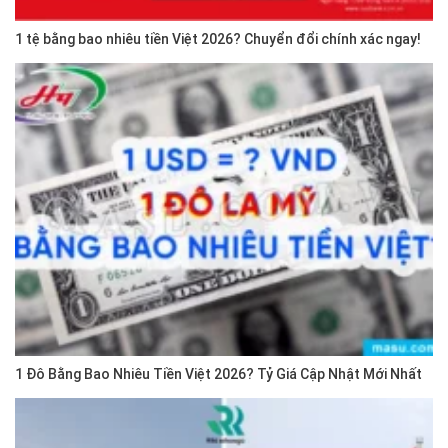
1 tệ bằng bao nhiêu tiền Việt 2026? Chuyển đổi chính xác ngay!
1 Đô Bằng Bao Nhiêu Tiền Việt 2026? Tỷ Giá Cập Nhật Mới Nhất