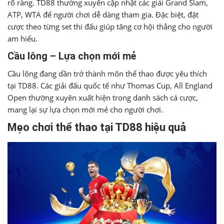
rõ ràng. TD88 thường xuyên cập nhật các giải Grand Slam,
ATP, WTA để người chơi dễ dàng tham gia. Đặc biệt, đặt
cược theo từng set thi đấu giúp tăng cơ hội thắng cho người
am hiểu.
Cầu lông – Lựa chọn mới mẻ
Cầu lông đang dần trở thành môn thể thao được yêu thích
tại TD88. Các giải đấu quốc tế như Thomas Cup, All England
Open thường xuyên xuất hiện trong danh sách cá cược,
mang lại sự lựa chọn mới mẻ cho người chơi.
Mẹo chơi thể thao tại TD88 hiệu quả