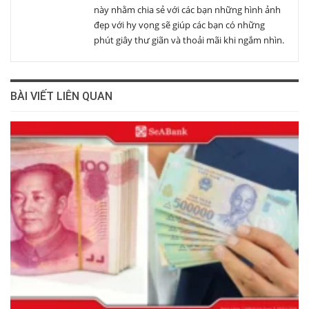
này nhằm chia sẻ với các bạn những hình ảnh
đẹp với hy vọng sẽ giúp các bạn có những
phút giây thư giãn và thoải mãi khi ngắm nhìn.
BÀI VIẾT LIÊN QUAN