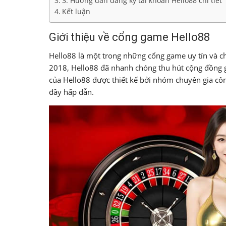
3. Hướng dẫn đăng ký tài khoản Hello88 chi tiết
Kết luận
Giới thiệu về cổng game Hello88
Hello88 là một trong những cổng game uy tín và c
2018, Hello88 đã nhanh chóng thu hút cộng đồng gi
của Hello88 được thiết kế bởi nhóm chuyên gia c
đầy hấp dẫn.