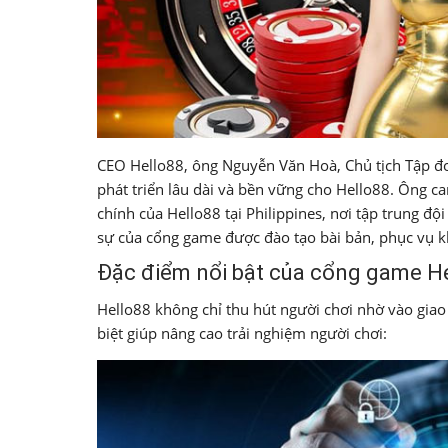
CEO Hello88, ông Nguyễn Văn Hoà, Chủ tịch Tập đoà
phát triển lâu dài và bền vững cho Hello88. Ông c
chính của Hello88 tại Philippines, nơi tập trung độ
sự của cổng game được đào tạo bài bản, phục vụ k
Đặc điểm nổi bật của cổng game H
Hello88 không chỉ thu hút người chơi nhờ vào gia
biệt giúp nâng cao trải nghiệm người chơi: