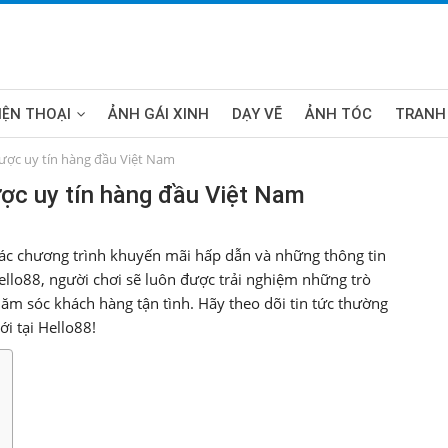
IỆN THOẠI
ẢNH GÁI XINH
DẠY VẼ
ẢNH TÓC
TRANH
 cược uy tín hàng đầu Việt Nam
ược uy tín hàng đầu Việt Nam
ác chương trình khuyến mãi hấp dẫn và những thông tin
llo88, người chơi sẽ luôn được trải nghiệm những trò
hăm sóc khách hàng tận tình. Hãy theo dõi tin tức thường
i tại Hello88!