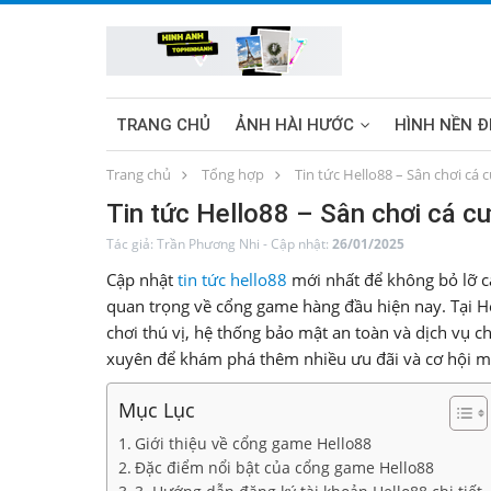
TRANG CHỦ
ẢNH HÀI HƯỚC
HÌNH NỀN Đ
Trang chủ
Tổng hợp
Tin tức Hello88 – Sân chơi cá
HÌNH NỀN MÁY TÍNH
SUNWIN
Tin tức Hello88 – Sân chơi cá c
Tác giả:
Trần Phương Nhi
-
Cập nhật:
26/01/2025
Cập nhật
tin tức hello88
mới nhất để không bỏ lỡ c
quan trọng về cổng game hàng đầu hiện nay. Tại He
chơi thú vị, hệ thống bảo mật an toàn và dịch vụ c
xuyên để khám phá thêm nhiều ưu đãi và cơ hội mớ
Mục Lục
Giới thiệu về cổng game Hello88
Đặc điểm nổi bật của cổng game Hello88