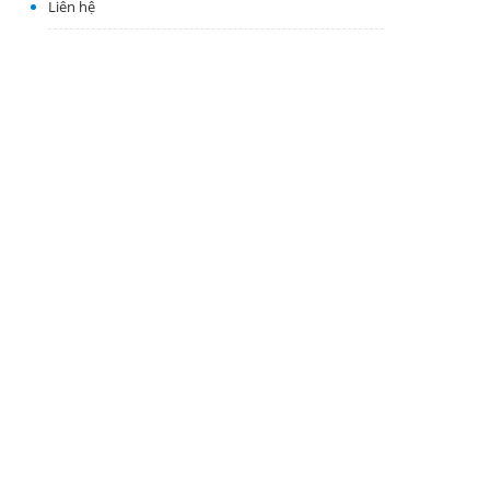
Liên hệ