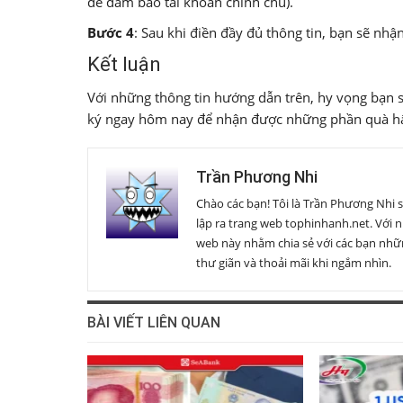
để đảm bảo tài khoản chính chủ).
Bước 4
: Sau khi điền đầy đủ thông tin, bạn sẽ nh
Kết luận
Với những thông tin hướng dẫn trên, hy vọng bạn 
ký ngay hôm nay để nhận được những phần quà h
Trần Phương Nhi
Chào các bạn! Tôi là Trần Phương Nhi 
lập ra trang web tophinhanh.net. Với 
web này nhằm chia sẻ với các bạn nhữn
thư giãn và thoải mãi khi ngắm nhìn.
BÀI VIẾT LIÊN QUAN