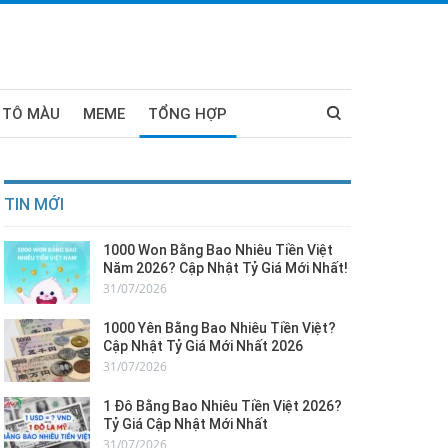
 TÔ MÀU
MEME
TỔNG HỢP
TIN MỚI
1000 Won Bằng Bao Nhiêu Tiền Việt
Năm 2026? Cập Nhật Tỷ Giá Mới Nhất!
31/07/2026
1000 Yên Bằng Bao Nhiêu Tiền Việt?
Cập Nhật Tỷ Giá Mới Nhất 2026
31/07/2026
1 Đô Bằng Bao Nhiêu Tiền Việt 2026?
Tỷ Giá Cập Nhật Mới Nhất
31/07/2026