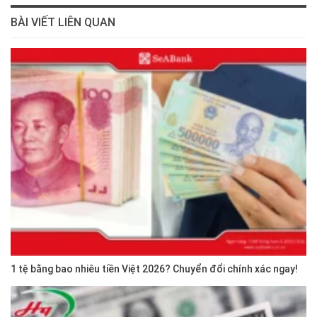
BÀI VIẾT LIÊN QUAN
1 tệ bằng bao nhiêu tiền Việt 2026? Chuyển đổi chính xác ngay!