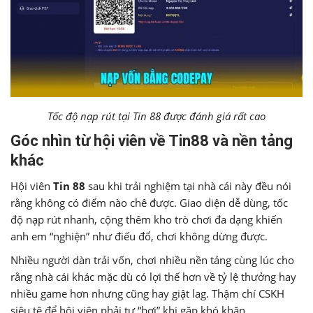
Tốc độ nạp rút tại Tin 88 được đánh giá rất cao
Góc nhìn từ hội viên về Tin88 và nền tảng
khác
Hội viên
Tin 88
sau khi trải nghiệm tại nhà cái này đều nói
rằng không có điểm nào chê được. Giao diện dễ dùng, tốc
độ nạp rút nhanh, cộng thêm kho trò chơi đa dạng khiến
anh em “nghiện” như điếu đổ, chơi không dừng được.
Nhiều người dàn trải vốn, chơi nhiều nền tảng cùng lúc cho
rằng nhà cái khác mặc dù có lợi thế hơn về tỷ lệ thưởng hay
nhiều game hơn nhưng cũng hay giật lag. Thậm chí CSKH
siêu tệ để hội viên phải tự “bơi” khi gặp khó khăn.