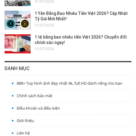
31/07/2026
1 Yên Bằng Bao Nhiêu Tiền Việt 2026? Cập Nhật
Tỷ Giá Mới Nhất!
31/07/2026
1 tệ bằng bao nhiêu tiền Việt 2026? Chuyển đổi
chính xác ngay!
31/07/2026
DANH MỤC
888+ Top hình ảnh đẹp nhất 4k, full HD dành riêng cho bạn
Chính sách bảo mật
Điều khoản và điều kiện
Giới thiệu
Liên hệ