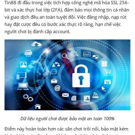
Tin88 đi đầu trong việc tích hợp công nghệ mã hóa SSL 256-
bit và xác thực hai lớp (2FA), đảm bảo mọi thông tin cá nhân
và giao dịch đều an toàn tuyệt đối. Việc đăng nhập, nạp rút
hay đặt cược đều có bước xác thực rõ ràng, hạn chế việc
người chơi bị đánh cắp account.
Dữ liệu người chơi được bảo mật an toàn 100%
Điểm này hoàn toàn hơn các sân chơi trôi nổi, bảo mật kém