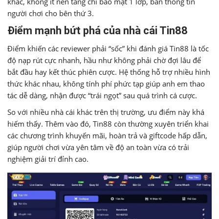
khác, không ít nền tảng chỉ bảo mật 1 lớp, bán thông tin
người chơi cho bên thứ 3.
Điểm mạnh bứt phá của nhà cái Tin88
Điểm khiến các reviewer phải “sốc” khi đánh giá Tin88 là tốc
độ nạp rút cực nhanh, hầu như không phải chờ đợi lâu để
bắt đầu hay kết thúc phiên cược. Hệ thống hỗ trợ nhiều hình
thức khác nhau, không tính phí phức tạp giúp anh em thao
tác dễ dàng, nhận được “trái ngọt” sau quá trình cá cược.
So với nhiều nhà cái khác trên thị trường, ưu điểm này khá
hiếm thấy. Thêm vào đó, Tin88 còn thường xuyên triển khai
các chương trình khuyến mãi, hoàn trả và giftcode hấp dẫn,
giúp người chơi vừa yên tâm về độ an toàn vừa có trải
nghiệm giải trí đỉnh cao.