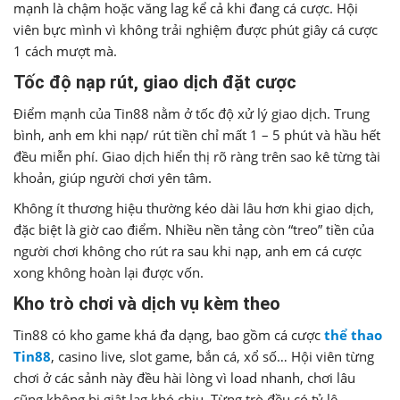
mạnh là chậm hoặc văng lag kể cả khi đang cá cược. Hội
viên bực mình vì không trải nghiệm được phút giây cá cược
1 cách mượt mà.
Tốc độ nạp rút, giao dịch đặt cược
Điểm mạnh của Tin88 nằm ở tốc độ xử lý giao dịch. Trung
bình, anh em khi nạp/ rút tiền chỉ mất 1 – 5 phút và hầu hết
đều miễn phí. Giao dịch hiển thị rõ ràng trên sao kê từng tài
khoản, giúp người chơi yên tâm.
Không ít thương hiệu thường kéo dài lâu hơn khi giao dịch,
đặc biệt là giờ cao điểm. Nhiều nền tảng còn “treo” tiền của
người chơi không cho rút ra sau khi nạp, anh em cá cược
xong không hoàn lại được vốn.
Kho trò chơi và dịch vụ kèm theo
Tin88 có kho game khá đa dạng, bao gồm cá cược
thể thao
Tin88
, casino live, slot game, bắn cá, xổ số… Hội viên từng
chơi ở các sảnh này đều hài lòng vì load nhanh, chơi lâu
cũng không bị giật lag khó chịu. Từng trò đều có tỷ lệ