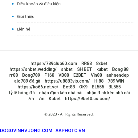
Điều khoản và điều kiện
Giới thiệu
Liên hệ
https://789club60.com
RR88
8xbet
https://shbet.wedding/
shbet
SH BET
kubet
Bong 88
rr88
Bong789
F168
VB88
E2BET
Vin88
anhnendep
alo789 đá gà
https://u8883vip.com/
HI88
789 WIN
https://ko66.net.vc/
Bet88
OK9
BL555
BL555
tỷ lệ bóng đá
nhận định kèo nhà cái
nhận định kèo nhà cái
7m
7m
Kubet
https://9bet0.us.com/
© 2023 - All Rights Reserved.
DOGOVINHVUONG.COM
AAPHOTO.VN