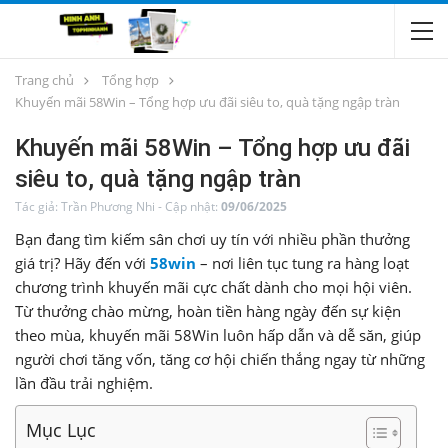
Trang chủ
Tổng hợp
Khuyến mãi 58Win – Tổng hợp ưu đãi siêu to, quà tặng ngập tràn
Khuyến mãi 58Win – Tổng hợp ưu đãi
siêu to, quà tặng ngập tràn
Tác giả:
Trần Phương Nhi
-
Cập nhật:
09/06/2025
Bạn đang tìm kiếm sân chơi uy tín với nhiều phần thưởng
giá trị? Hãy đến với
58win
– nơi liên tục tung ra hàng loạt
chương trình khuyến mãi cực chất dành cho mọi hội viên.
Từ thưởng chào mừng, hoàn tiền hàng ngày đến sự kiện
theo mùa, khuyến mãi 58Win luôn hấp dẫn và dễ săn, giúp
người chơi tăng vốn, tăng cơ hội chiến thắng ngay từ những
lần đầu trải nghiệm.
Mục Lục