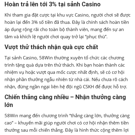
Hoàn trả lên tới 3% tại sảnh Casino
Khi tham gia đặt cược tại khu vực Casino, người chơi sẽ được
hoàn lại đến 3% số tiền đã thua. Đây là chính sách hoàn tiền
áp dụng rộng rãi cho toàn bộ thành viên, mang đến sự an
tâm và khích lệ người chơi quay trở lại “phục thù”.
Vượt thử thách nhận quà cực chất
Tại sảnh Casino, 58Win thường xuyên tổ chức các chương
trình tặng quà dựa trên thử thách. Khi bạn hoàn thành các
nhiệm vụ hoặc vượt qua mốc cược nhất định, sẽ có cơ hội
nhận phần thưởng ngẫu nhiên từ nhà cái. Nếu chưa rõ cách
nhận, đừng ngần ngại liên hệ đội ngũ CSKH để được hỗ trợ.
Chiến thắng càng nhiều – Nhận thưởng càng
lớn
58Win mang đến chương trình “thắng càng lớn, thưởng càng
cao” – khuyến mãi giúp người chơi có cơ hội nhận thêm tiền
thưởng sau mỗi chiến thắng. Đây là hình thức cộng thêm lợi