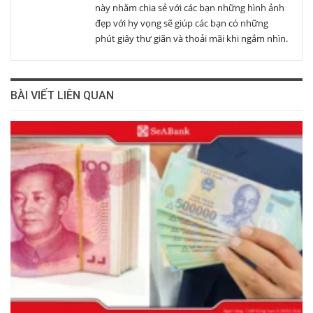
này nhằm chia sẻ với các bạn những hình ảnh
đẹp với hy vọng sẽ giúp các bạn có những
phút giây thư giãn và thoải mãi khi ngắm nhìn.
BÀI VIẾT LIÊN QUAN