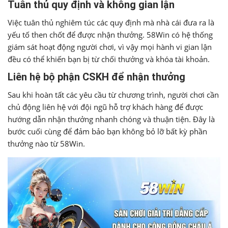
Tuân thủ quy định và không gian lận
Việc tuân thủ nghiêm túc các quy định mà nhà cái đưa ra là
yếu tố then chốt để được nhận thưởng. 58Win có hệ thống
giám sát hoạt động người chơi, vì vậy mọi hành vi gian lận
đều có thể khiến bạn bị từ chối thưởng và khóa tài khoản.
Liên hệ bộ phận CSKH để nhận thưởng
Sau khi hoàn tất các yêu cầu từ chương trình, người chơi cần
chủ động liên hệ với đội ngũ hỗ trợ khách hàng để được
hướng dẫn nhận thưởng nhanh chóng và thuận tiện. Đây là
bước cuối cùng để đảm bảo bạn không bỏ lỡ bất kỳ phần
thưởng nào từ 58Win.