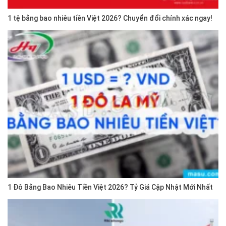
1 tệ bằng bao nhiêu tiền Việt 2026? Chuyển đổi chính xác ngay!
1 Đô Bằng Bao Nhiêu Tiền Việt 2026? Tỷ Giá Cập Nhật Mới Nhất