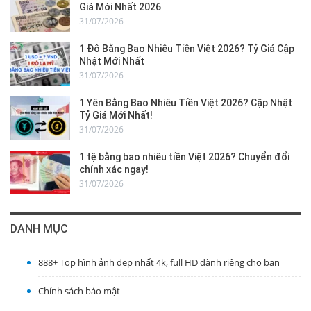
Giá Mới Nhất 2026
31/07/2026
1 Đô Bằng Bao Nhiêu Tiền Việt 2026? Tỷ Giá Cập
Nhật Mới Nhất
31/07/2026
1 Yên Bằng Bao Nhiêu Tiền Việt 2026? Cập Nhật
Tỷ Giá Mới Nhất!
31/07/2026
1 tệ bằng bao nhiêu tiền Việt 2026? Chuyển đổi
chính xác ngay!
31/07/2026
DANH MỤC
888+ Top hình ảnh đẹp nhất 4k, full HD dành riêng cho bạn
Chính sách bảo mật