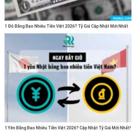
1 Đô Bằng Bao Nhiêu Tiền Việt 2026? Tỷ Giá Cập Nhật Mới Nhất
1 Yên Bằng Bao Nhiêu Tiền Việt 2026? Cập Nhật Tỷ Giá Mới Nhất!