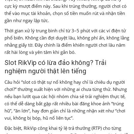
cực kỳ mượt điểm này. Sau khi trúng thưởng, người chơi có
thể vào mục tài khoản, chọn số tiền muốn rút và nhận tiền
gần như ngay lập tức.
Thời gian xử lý trung bình chỉ từ 3–5 phút với các ví điện tử
phổ biến. Không cần đợi duyệt lâu, không phí ẩn, không lằng
nhằng giấy tờ. Đây chính là điểm khiến người chơi lâu năm
rất hài lòng và yên tâm khi gắn bó.
Slot RikVip có lừa đảo không? Trải
nghiệm người thật lên tiếng
Câu hỏi “slot có thật sự nổ không hay chỉ là chiêu dụ người
chơi?” thường xuất hiện với những ai chưa từng thử. Nhưng
nếu bạn lướt qua các hội nhóm chia sẻ trải nghiệm thực tế,
có thể dễ dàng bắt gặp rất nhiều bài đăng khoe ảnh “trúng
hũ”, “ăn lớn”, hay đơn giản chỉ là những nhận xét như “chơi
vui, không bị bóp, hũ nổ liên tục”.
Đặc biệt, RikVip công khai tỷ lệ trả thưởng (RTP) cho từng