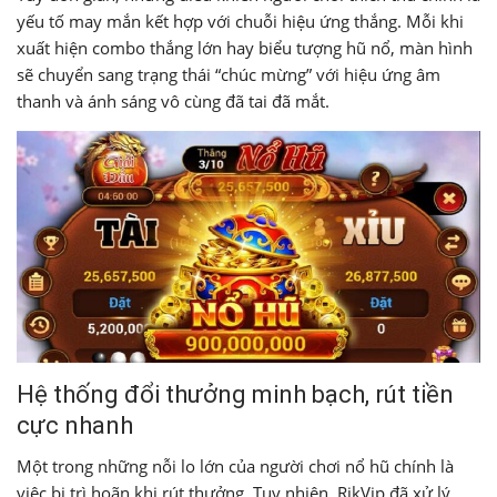
yếu tố may mắn kết hợp với chuỗi hiệu ứng thắng. Mỗi khi
xuất hiện combo thắng lớn hay biểu tượng hũ nổ, màn hình
sẽ chuyển sang trạng thái “chúc mừng” với hiệu ứng âm
thanh và ánh sáng vô cùng đã tai đã mắt.
Hệ thống đổi thưởng minh bạch, rút tiền
cực nhanh
Một trong những nỗi lo lớn của người chơi nổ hũ chính là
việc bị trì hoãn khi rút thưởng. Tuy nhiên, RikVip đã xử lý