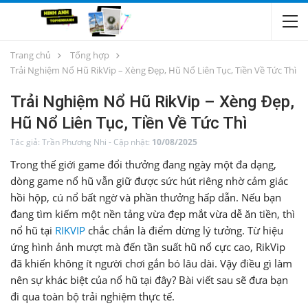
Trang chủ
Tổng hợp
Trải Nghiệm Nổ Hũ RikVip – Xèng Đẹp, Hũ Nổ Liên Tục, Tiền Về Tức Thì
Trải Nghiệm Nổ Hũ RikVip – Xèng Đẹp,
Hũ Nổ Liên Tục, Tiền Về Tức Thì
Tác giả:
Trần Phương Nhi
-
Cập nhật:
10/08/2025
Trong thế giới game đổi thưởng đang ngày một đa dạng,
dòng game nổ hũ vẫn giữ được sức hút riêng nhờ cảm giác
hồi hộp, cú nổ bất ngờ và phần thưởng hấp dẫn. Nếu bạn
đang tìm kiếm một nền tảng vừa đẹp mắt vừa dễ ăn tiền, thì
nổ hũ tại
RIKVIP
chắc chắn là điểm dừng lý tưởng. Từ hiệu
ứng hình ảnh mượt mà đến tần suất hũ nổ cực cao, RikVip
đã khiến không ít người chơi gắn bó lâu dài. Vậy điều gì làm
nên sự khác biệt của nổ hũ tại đây? Bài viết sau sẽ đưa bạn
đi qua toàn bộ trải nghiệm thực tế.