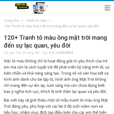
Trang chủ
Tranh tô màu
120+ Tranh tô màu ông mặt trời mang đến sự lạc quan, yêu đời
120+ Tranh tô màu ông mặt trời mang
đến sự lạc quan, yêu đời
Tác giả:
Trần Phương Nhi
-
Cập nhật:
21/03/2024
Việc tô màu không chỉ là hoạt động giải trí yêu thích của trẻ
em mà còn là cách tuyệt vời để phát triển kỹ năng tinh tế, sự
kiên nhẫn và khả năng sáng tạo. Trong số vô vàn họa tiết và
hình ảnh dành cho bé tập tô, hình ảnh ông Mặt Trời không
chỉ mang đến sự ấm áp, tươi sáng mà còn chứa đựng biết
bao ý nghĩa tích cực, khích lệ tinh thần lạc quan và yêu đời.
Bài viết này sẽ giới thiệu một số mẫu tranh tô màu ông Mặt
Trời đáng yêu, phù hợp với các bé ở độ tuổi mầm non và
tiểu học, nhằm mục đích tạo điều kiện cho các em thể hiện