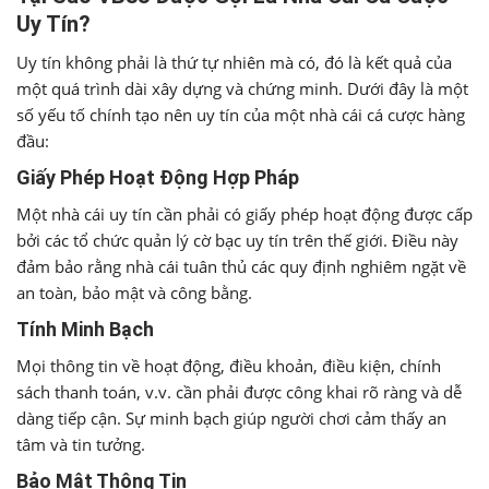
Uy Tín?
Uy tín không phải là thứ tự nhiên mà có, đó là kết quả của
một quá trình dài xây dựng và chứng minh. Dưới đây là một
số yếu tố chính tạo nên uy tín của một nhà cái cá cược hàng
đầu:
Giấy Phép Hoạt Động Hợp Pháp
Một nhà cái uy tín cần phải có giấy phép hoạt động được cấp
bởi các tổ chức quản lý cờ bạc uy tín trên thế giới. Điều này
đảm bảo rằng nhà cái tuân thủ các quy định nghiêm ngặt về
an toàn, bảo mật và công bằng.
Tính Minh Bạch
Mọi thông tin về hoạt động, điều khoản, điều kiện, chính
sách thanh toán, v.v. cần phải được công khai rõ ràng và dễ
dàng tiếp cận. Sự minh bạch giúp người chơi cảm thấy an
tâm và tin tưởng.
Bảo Mật Thông Tin