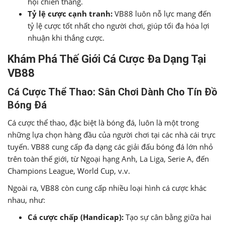
hội chiến thắng.
Tỷ lệ cược cạnh tranh:
VB88 luôn nỗ lực mang đến
tỷ lệ cược tốt nhất cho người chơi, giúp tối đa hóa lợi
nhuận khi thắng cược.
Khám Phá Thế Giới Cá Cược Đa Dạng Tại
VB88
Cá Cược Thể Thao: Sân Chơi Dành Cho Tín Đồ
Bóng Đá
Cá cược thể thao, đặc biệt là bóng đá, luôn là một trong
những lựa chọn hàng đầu của người chơi tại các nhà cái trực
tuyến. VB88 cung cấp đa dạng các giải đấu bóng đá lớn nhỏ
trên toàn thế giới, từ Ngoại hạng Anh, La Liga, Serie A, đến
Champions League, World Cup, v.v.
Ngoài ra, VB88 còn cung cấp nhiều loại hình cá cược khác
nhau, như:
Cá cược chấp (Handicap):
Tạo sự cân bằng giữa hai