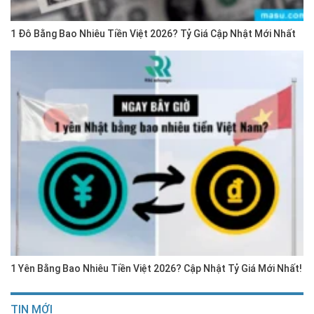
1 Đô Bằng Bao Nhiêu Tiền Việt 2026? Tỷ Giá Cập Nhật Mới Nhất
1 Yên Bằng Bao Nhiêu Tiền Việt 2026? Cập Nhật Tỷ Giá Mới Nhất!
TIN MỚI