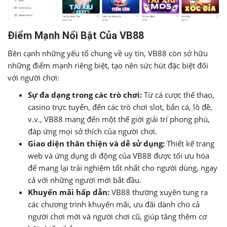
Điểm Mạnh Nổi Bật Của VB88
Bên cạnh những yếu tố chung về uy tín, VB88 còn sở hữu
những điểm mạnh riêng biệt, tạo nên sức hút đặc biệt đối
với người chơi:
Sự đa dạng trong các trò chơi:
Từ cá cược thể thao,
casino trực tuyến, đến các trò chơi slot, bắn cá, lô đề,
v.v., VB88 mang đến một thế giới giải trí phong phú,
đáp ứng mọi sở thích của người chơi.
Giao diện thân thiện và dễ sử dụng:
Thiết kế trang
web và ứng dụng di động của VB88 được tối ưu hóa
để mang lại trải nghiệm tốt nhất cho người dùng, ngay
cả với những người mới bắt đầu.
Khuyến mãi hấp dẫn:
VB88 thường xuyên tung ra
các chương trình khuyến mãi, ưu đãi dành cho cả
người chơi mới và người chơi cũ, giúp tăng thêm cơ