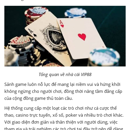
Tổng quan về nhà cái VIP88
Sảnh game luôn nỗ lực để mang lại niềm vui và hứng khởi
không ngừng cho người chơi, đồng thời nâng tầm đẳng cấp
của cộng đồng game thủ toàn cầu.
Hệ thống cung cấp một loạt các trò chơi như cá cược thể
thao, casino trực tuyến, xổ số, poker và nhiều trò chơi khác.
Với giao diện đơn giản và thân thiện với người dùng, việc
tham gia và trải nghiệm các trò chơi tại đây trở nên dễ dàng