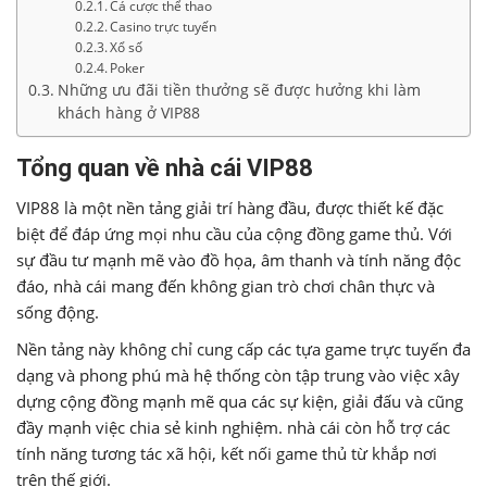
Cá cược thể thao
Casino trực tuyến
Xổ số
Poker
Những ưu đãi tiền thưởng sẽ được hưởng khi làm
khách hàng ở VIP88
Tổng quan về nhà cái VIP88
VIP88 là một nền tảng giải trí hàng đầu, được thiết kế đặc
biệt để đáp ứng mọi nhu cầu của cộng đồng game thủ. Với
sự đầu tư mạnh mẽ vào đồ họa, âm thanh và tính năng độc
đáo, nhà cái mang đến không gian trò chơi chân thực và
sống động.
Nền tảng này không chỉ cung cấp các tựa game trực tuyến đa
dạng và phong phú mà hệ thống còn tập trung vào việc xây
dựng cộng đồng mạnh mẽ qua các sự kiện, giải đấu và cũng
đầy mạnh việc chia sẻ kinh nghiệm. nhà cái còn hỗ trợ các
tính năng tương tác xã hội, kết nối game thủ từ khắp nơi
trên thế giới.