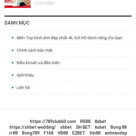
31/07/2026
DANH MỤC
888+ Top hình ảnh đẹp nhất 4k, full HD dành riêng cho bạn
Chính sách bảo mật
Điều khoản và điều kiện
Giới thiệu
Liên hệ
https://789club60.com
RR88
8xbet
https://shbet.wedding/
shbet
SH BET
kubet
Bong 88
rr88
Bong789
F168
VB88
E2BET
Vin88
anhnendep