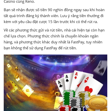
Casino cùng Keno.
Bạn sẽ nhận được số tiền 90 nghìn đồng ngay sau khi hoàn
tất quá trình đăng ký thành viên. Lưu ý rằng tiền thưởng đi
kèm với yêu cầu đặt cược 15 lần trước khi có thể rút ra.
Về các phương thức gửi và rút tiền, nhà cái hiện tại còn hạn
chế lựa chọn. Phương thức chính là chuyển khoản ngân
hàng, và phương thức khác duy nhất là FastPay, tuy nhiên
bạn không thể sử dụng FastPay để rút tiền.