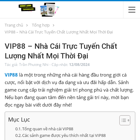
Trang chủ
Tổng hợp
VIP88 – Nhà Cái Trực Tuyến Chất Lượng Nhất Mọi Thời Đại
VIP88 – Nhà Cái Trực Tuyến Chất
Lượng Nhất Mọi Thời Đại
Tác giả:
Trần Phương Nhi
-
Cập nhật:
12/08/2024
VIP88
là một trong những nhà cái hàng đầu trong giới cá
cược, nổi bật với dịch vụ đa dạng và ưu đãi hấp dẫn. Sảnh
game cung cấp trải nghiệm giải trí phong phú và chất lượng.
Nếu bạn đang quan tâm đến nền tảng gải trí này, mời bạn
đọc ngay bài viết dưới đây nhé!
Mục Lục
Tổng quan về nhà cái VIP88
Các sảnh game được yêu thích nhất tại VIP88