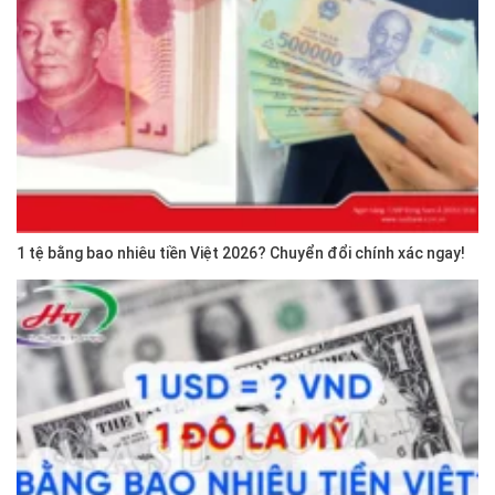
1 tệ bằng bao nhiêu tiền Việt 2026? Chuyển đổi chính xác ngay!