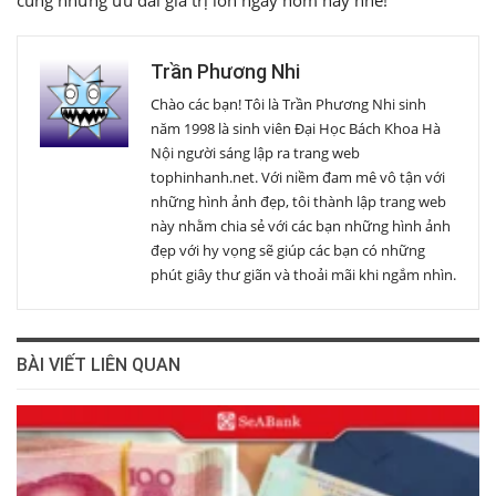
cùng những ưu đãi giá trị lớn ngay hôm nay nhé!
Trần Phương Nhi
Chào các bạn! Tôi là Trần Phương Nhi sinh
năm 1998 là sinh viên Đại Học Bách Khoa Hà
Nội người sáng lập ra trang web
tophinhanh.net. Với niềm đam mê vô tận với
những hình ảnh đẹp, tôi thành lập trang web
này nhằm chia sẻ với các bạn những hình ảnh
đẹp với hy vọng sẽ giúp các bạn có những
phút giây thư giãn và thoải mãi khi ngắm nhìn.
BÀI VIẾT LIÊN QUAN