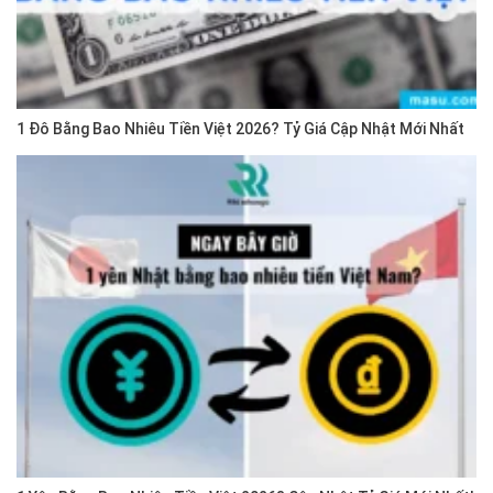
1 Đô Bằng Bao Nhiêu Tiền Việt 2026? Tỷ Giá Cập Nhật Mới Nhất