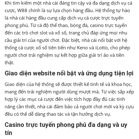
Khi tìm kiếm một nhà cái đáng tin cậy và đa dạng dịch vụ cá
cược, W88 chính là sự lựa chọn hàng đầu. Hệ thống tự hào
là nhà cái hàng đầu cung cấp dịch vụ cá cược trực tuyến
phong phú. Từ cá độ thể thao, bóng đá, casino trực tuyến
đến các trò chơi slot và xổ số, trang chủ đáp ứng mọi nhu
cầu giải trí của người chơi. Đặc biệt, nhà cái nổi bật với hệ
thống cá cược xổ số tiên tiến như Keno và iLotto, cho phép
người chơi trải nghiệm sự kết hợp giữa giải trí ảo và tiền
thật.
Giao diện website nổi bật và ứng dụng tiện lợi
Giao diện của hệ thống sẽ được thiết kế tinh tế và khoa học,
mang đến trải nghiệm người dùng mượt mà. Từ việc sắp xếp
hợp lý các mục cá cược đến việc tích hợp đầy đủ các tính
năng cần thiết, nhà cái đảm bảo cả người chơi mới và kỳ cựu
đều có thể dễ dàng thao tác và tận hưởng dịch vụ.
Casino trực tuyến phong phú đa dạng và uy
tín