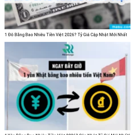
1 Đô Bằng Bao Nhiêu Tiền Việt 2026? Tỷ Giá Cập Nhật Mới Nhất