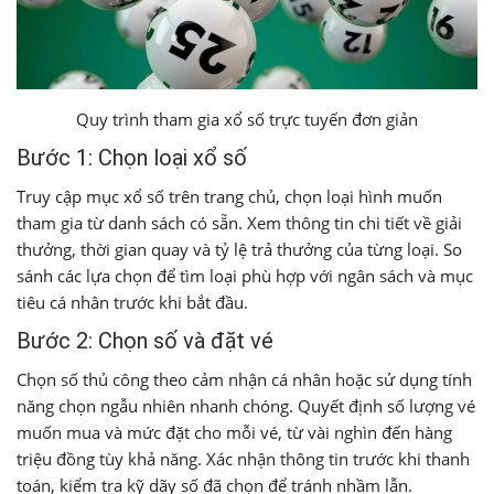
Quy trình tham gia xổ số trực tuyến đơn giản
Bước 1: Chọn loại xổ số
Truy cập mục xổ số trên trang chủ, chọn loại hình muốn
tham gia từ danh sách có sẵn. Xem thông tin chi tiết về giải
thưởng, thời gian quay và tỷ lệ trả thưởng của từng loại. So
sánh các lựa chọn để tìm loại phù hợp với ngân sách và mục
tiêu cá nhân trước khi bắt đầu.
Bước 2: Chọn số và đặt vé
Chọn số thủ công theo cảm nhận cá nhân hoặc sử dụng tính
năng chọn ngẫu nhiên nhanh chóng. Quyết định số lượng vé
muốn mua và mức đặt cho mỗi vé, từ vài nghìn đến hàng
triệu đồng tùy khả năng. Xác nhận thông tin trước khi thanh
toán, kiểm tra kỹ dãy số đã chọn để tránh nhầm lẫn.