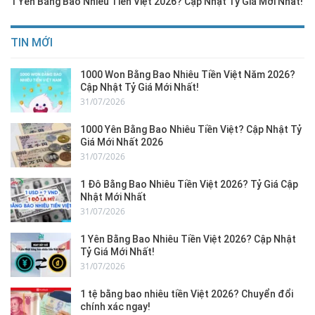
1 Yên Bằng Bao Nhiêu Tiền Việt 2026? Cập Nhật Tỷ Giá Mới Nhất!
TIN MỚI
1000 Won Bằng Bao Nhiêu Tiền Việt Năm 2026?
Cập Nhật Tỷ Giá Mới Nhất!
31/07/2026
1000 Yên Bằng Bao Nhiêu Tiền Việt? Cập Nhật Tỷ
Giá Mới Nhất 2026
31/07/2026
1 Đô Bằng Bao Nhiêu Tiền Việt 2026? Tỷ Giá Cập
Nhật Mới Nhất
31/07/2026
1 Yên Bằng Bao Nhiêu Tiền Việt 2026? Cập Nhật
Tỷ Giá Mới Nhất!
31/07/2026
1 tệ bằng bao nhiêu tiền Việt 2026? Chuyển đổi
chính xác ngay!