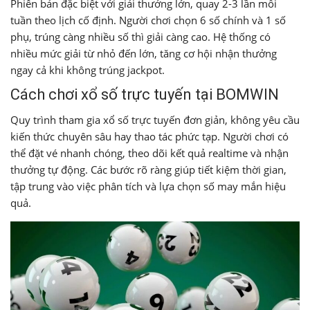
Phiên bản đặc biệt với giải thưởng lớn, quay 2-3 lần mỗi
tuần theo lịch cố định. Người chơi chọn 6 số chính và 1 số
phụ, trúng càng nhiều số thì giải càng cao. Hệ thống có
nhiều mức giải từ nhỏ đến lớn, tăng cơ hội nhận thưởng
ngay cả khi không trúng jackpot.
Cách chơi xổ số trực tuyến tại BOMWIN
Quy trình tham gia xổ số trực tuyến đơn giản, không yêu cầu
kiến thức chuyên sâu hay thao tác phức tạp. Người chơi có
thể đặt vé nhanh chóng, theo dõi kết quả realtime và nhận
thưởng tự động. Các bước rõ ràng giúp tiết kiệm thời gian,
tập trung vào việc phân tích và lựa chọn số may mắn hiệu
quả.