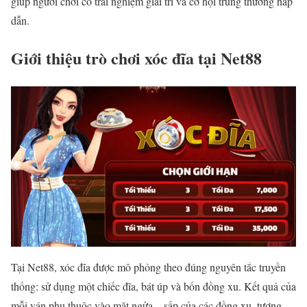
giúp người chơi có trải nghiệm giải trí và cơ hội trúng thưởng hấp
dẫn.
Giới thiệu trò chơi xóc đĩa tại Net88
Tại Net88, xóc đĩa được mô phỏng theo đúng nguyên tắc truyền
thống: sử dụng một chiếc đĩa, bát úp và bốn đồng xu. Kết quả của
mỗi ván phụ thuộc vào mặt ngửa – sấp của các đồng xu, tương