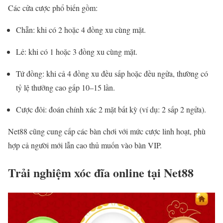
Các cửa cược phổ biến gồm:
Chẵn: khi có 2 hoặc 4 đồng xu cùng mặt.
Lẻ: khi có 1 hoặc 3 đồng xu cùng mặt.
Tứ đồng: khi cả 4 đồng xu đều sấp hoặc đều ngửa, thường có
tỷ lệ thưởng cao gấp 10–15 lần.
Cược đôi: đoán chính xác 2 mặt bất kỳ (ví dụ: 2 sấp 2 ngửa).
Net88 cũng cung cấp các bàn chơi với mức cược linh hoạt, phù
hợp cả người mới lẫn cao thủ muốn vào bàn VIP.
Trải nghiệm xóc đĩa online tại Net88