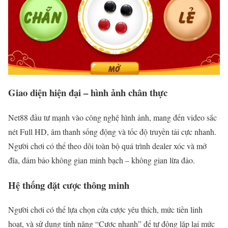
Giao diện hiện đại – hình ảnh chân thực
Net88 đầu tư mạnh vào công nghệ hình ảnh, mang đến video sắc
nét Full HD, âm thanh sống động và tốc độ truyền tải cực nhanh.
Người chơi có thể theo dõi toàn bộ quá trình dealer xóc và mở
đĩa, đảm bảo không gian minh bạch – không gian lừa đảo.
Hệ thống đặt cược thông minh
Người chơi có thể lựa chọn cửa cược yêu thích, mức tiền linh
hoạt, và sử dụng tính năng “Cược nhanh” để tự động lặp lại mức