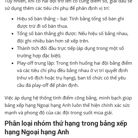
Tuy nhiên, khi có hai đội trở lên có cùng điểm số, giải đấu sẽ
sử dụng thêm các tiêu chí phụ để phân định vị trí:
Hiệu số bàn thắng – bại: Tính bằng tổng số bàn ghi
được trừ đi số bàn thua.
Tổng số bàn thắng ghi được: Nếu hiệu số bằng nhau,
đội ghi nhiều bàn hơn sẽ xếp trên.
Thành tích đối đầu trực tiếp (áp dụng trong một số
trường hợp đặc biệt).
Play-off trung lập: Trong tình huống hai đội bằng điểm
và các tiêu chí phụ đều bằng nhau ở vị trí quyết định
(như vô địch hoặc trụ hạng), ban tổ chức có thể yêu
cầu đá play-off để phân định.
Việc áp dụng hệ thống tính điểm công bằng, minh bạch giúp
bảng xếp hạng Ngoại hạng Anh luôn thể hiện chính xác sức
mạnh và phong độ của các đội trong suốt mùa giải.
Phân loại nhóm thứ hạng trong bảng xếp
hạng Ngoại hạng Anh