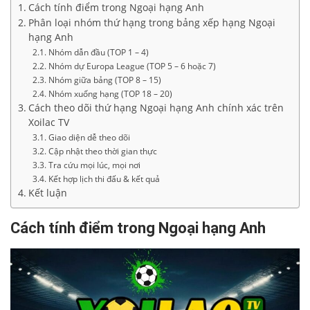
Cách tính điểm trong Ngoại hạng Anh
Phân loại nhóm thứ hạng trong bảng xếp hạng Ngoại
hạng Anh
Nhóm dẫn đầu (TOP 1 – 4)
Nhóm dự Europa League (TOP 5 – 6 hoặc 7)
Nhóm giữa bảng (TOP 8 – 15)
Nhóm xuống hạng (TOP 18 – 20)
Cách theo dõi thứ hạng Ngoại hạng Anh chính xác trên
Xoilac TV
Giao diện dễ theo dõi
Cập nhật theo thời gian thực
Tra cứu mọi lúc, mọi nơi
Kết hợp lịch thi đấu & kết quả
Kết luận
Cách tính điểm trong Ngoại hạng Anh