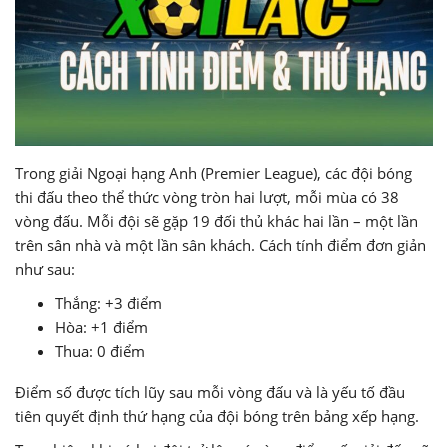
Trong giải Ngoại hạng Anh (Premier League), các đội bóng
thi đấu theo thể thức vòng tròn hai lượt, mỗi mùa có 38
vòng đấu. Mỗi đội sẽ gặp 19 đối thủ khác hai lần – một lần
trên sân nhà và một lần sân khách. Cách tính điểm đơn giản
như sau:
Thắng: +3 điểm
Hòa: +1 điểm
Thua: 0 điểm
Điểm số được tích lũy sau mỗi vòng đấu và là yếu tố đầu
tiên quyết định thứ hạng của đội bóng trên bảng xếp hạng.