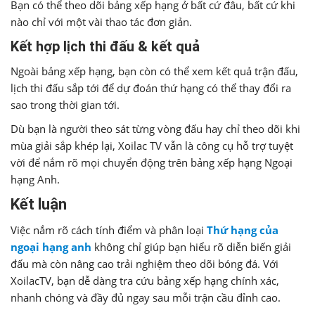
Bạn có thể theo dõi bảng xếp hạng ở bất cứ đâu, bất cứ khi
nào chỉ với một vài thao tác đơn giản.
Kết hợp lịch thi đấu & kết quả
Ngoài bảng xếp hạng, bạn còn có thể xem kết quả trận đấu,
lịch thi đấu sắp tới để dự đoán thứ hạng có thể thay đổi ra
sao trong thời gian tới.
Dù bạn là người theo sát từng vòng đấu hay chỉ theo dõi khi
mùa giải sắp khép lại, Xoilac TV vẫn là công cụ hỗ trợ tuyệt
vời để nắm rõ mọi chuyển động trên bảng xếp hạng Ngoại
hạng Anh.
Kết luận
Việc nắm rõ cách tính điểm và phân loại
Thứ hạng của
ngoại hạng anh
không chỉ giúp bạn hiểu rõ diễn biến giải
đấu mà còn nâng cao trải nghiệm theo dõi bóng đá. Với
XoilacTV, bạn dễ dàng tra cứu bảng xếp hạng chính xác,
nhanh chóng và đầy đủ ngay sau mỗi trận cầu đỉnh cao.