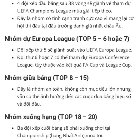
4 đội xếp đầu bảng sau 38 vòng sẽ giành vé tham dự
UEFA Champions League mùa giải tiếp theo.
Đây là nhóm có tính cạnh tranh cực cao vì mang lại cơ
hội thi đấu tại đấu trường danh giá nhất châu Âu.
Nhóm dự Europa League (TOP 5 – 6 hoặc 7)
Đội xếp thứ 5 sẽ giành suất vào UEFA Europa League.
Đội thứ 6 hoặc 7 có thể tham dự Europa Conference
League, tùy thuộc vào kết quả FA Cup và League Cup.
Nhóm giữa bảng (TOP 8 – 15)
Đây là nhóm an toàn, không còn mục tiêu lớn nhưng
vẫn có thể ảnh hưởng đến các cuộc đua bằng hiệu số
và đối đầu.
Nhóm xuống hạng (TOP 18 – 20)
Ba đội xếp cuối bảng sẽ phải xuống chơi tại
Championship (hạng Nhất Anh) mùa tới.