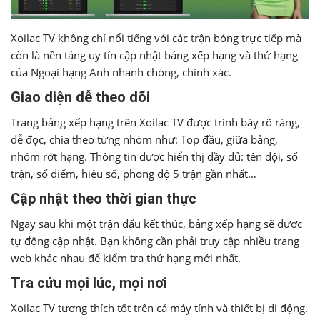
Xoilac TV không chỉ nổi tiếng với các trận bóng trực tiếp mà
còn là nền tảng uy tín cập nhật bảng xếp hạng và thứ hạng
của Ngoại hạng Anh nhanh chóng, chính xác.
Giao diện dễ theo dõi
Trang bảng xếp hạng trên Xoilac TV được trình bày rõ ràng,
dễ đọc, chia theo từng nhóm như: Top đầu, giữa bảng,
nhóm rớt hạng. Thông tin được hiển thị đầy đủ: tên đội, số
trận, số điểm, hiệu số, phong độ 5 trận gần nhất…
Cập nhật theo thời gian thực
Ngay sau khi một trận đấu kết thúc, bảng xếp hạng sẽ được
tự động cập nhật. Bạn không cần phải truy cập nhiều trang
web khác nhau để kiểm tra thứ hạng mới nhất.
Tra cứu mọi lúc, mọi nơi
Xoilac TV tương thích tốt trên cả máy tính và thiết bị di động.