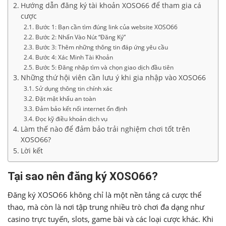
Hướng dẫn đăng ký tài khoản XOSO66 để tham gia cá
cược
Bước 1: Bạn cần tìm đúng link của website XOSO66
Bước 2: Nhấn Vào Nút “Đăng Ký”
Bước 3: Thêm những thông tin đáp ứng yêu cầu
Bước 4: Xác Minh Tài Khoản
Bước 5: Đăng nhập tìm và chọn giao dịch đầu tiên
Những thứ hội viên cần lưu ý khi gia nhập vào XOSO66
Sử dụng thông tin chính xác
Đặt mật khẩu an toàn
Đảm bảo kết nối internet ổn định
Đọc kỹ điều khoản dịch vụ
Làm thế nào để đảm bảo trải nghiệm chơi tốt trên
XOSO66?
Lời kết
Tại sao nên đăng ký XOSO66?
Đăng ký XOSO66 không chỉ là một nền tảng cá cược thể
thao, mà còn là nơi tập trung nhiều trò chơi đa dạng như
casino trực tuyến, slots, game bài và các loại cược khác. Khi