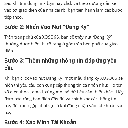
Sau khi tìm đúng link bạn hãy click và theo đường dẫn sẽ
vào tới giao diện của nhà cái rồi bạn tiến hành làm các bước
tiếp theo.
Bước 2: Nhấn Vào Nút “Đăng Ký”
Trên trang chủ của XOSO66, bạn sẽ thấy nút “Đăng Ký”
thường được hiển thị rõ ràng ở góc trên bên phải của giao
diện.
Bước 3: Thêm những thông tin đáp ứng yêu
cầu
Khi bạn click vào nút Đăng Ký, một mẫu đăng ký XOSO66 sẽ
hiển thị yêu cầu bạn cung cấp thông tin cá nhân như: Họ tên,
số điện thoại, email, cùng một số dữ liệu cần thiết khác.. Hãy
đảm bảo rằng bạn điền đầy đủ và chính xác các thông tin
này để tránh gặp phải sự cố khi đăng nhập vào tài khoản sau
này.
Bước 4: Xác Minh Tài Khoản